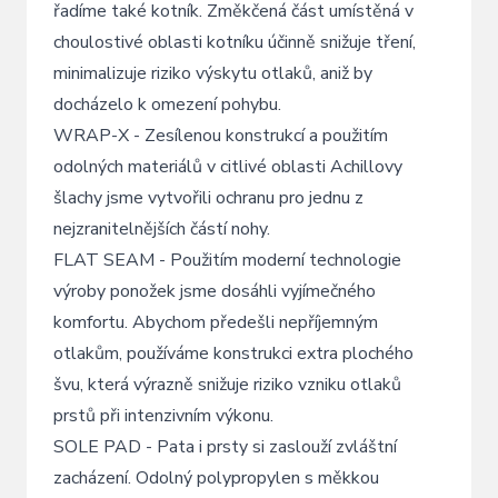
řadíme také kotník. Změkčená část umístěná v
choulostivé oblasti kotníku účinně snižuje tření,
minimalizuje riziko výskytu otlaků, aniž by
docházelo k omezení pohybu.
WRAP-X - Zesílenou konstrukcí a použitím
odolných materiálů v citlivé oblasti Achillovy
šlachy jsme vytvořili ochranu pro jednu z
nejzranitelnějších částí nohy.
FLAT SEAM - Použitím moderní technologie
výroby ponožek jsme dosáhli vyjímečného
komfortu. Abychom předešli nepříjemným
otlakům, používáme konstrukci extra plochého
švu, která výrazně snižuje riziko vzniku otlaků
prstů při intenzivním výkonu.
SOLE PAD - Pata i prsty si zaslouží zvláštní
zacházení. Odolný polypropylen s měkkou