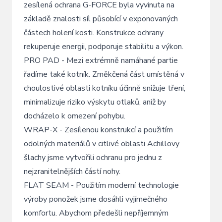
zesílená ochrana G-FORCE byla vyvinuta na
základě znalosti síl působící v exponovaných
částech holení kosti. Konstrukce ochrany
rekuperuje energii, podporuje stabilitu a výkon.
PRO PAD - Mezi extrémně namáhané partie
řadíme také kotník. Změkčená část umístěná v
choulostivé oblasti kotníku účinně snižuje tření,
minimalizuje riziko výskytu otlaků, aniž by
docházelo k omezení pohybu.
WRAP-X - Zesílenou konstrukcí a použitím
odolných materiálů v citlivé oblasti Achillovy
šlachy jsme vytvořili ochranu pro jednu z
nejzranitelnějších částí nohy.
FLAT SEAM - Použitím moderní technologie
výroby ponožek jsme dosáhli vyjímečného
komfortu. Abychom předešli nepříjemným