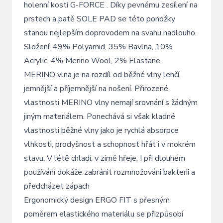
holenní kosti G-FORCE . Díky pevnému zesílení na
prstech a patě SOLE PAD se této ponožky
stanou nejlepším doprovodem na svahu nadlouho.
Složení: 49% Polyamid, 35% Bavlna, 10%
Acrylic, 4% Merino Wool, 2% Elastane
MERINO vlna je na rozdíl od běžné vlny lehčí,
jemnější a příjemnější na nošení. Přirozené
vlastnosti MERINO vlny nemají srovnání s žádným
jiným materiálem. Ponechává si však kladné
vlastnosti běžné vlny jako je rychlá absorpce
vlhkosti, prodyšnost a schopnost hřát i v mokrém
stavu. V létě chladí, v zimě hřeje. I při dlouhém
používání dokáže zabránit rozmnožováni bakterii a
předcházet zápach
Ergonomický design ERGO FIT s přesným
poměrem elastického materiálu se přizpůsobí