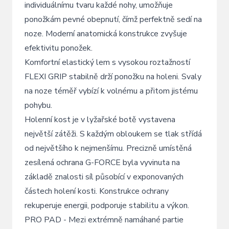
individuálnímu tvaru každé nohy, umožňuje
ponožkám pevné obepnutí, čímž perfektně sedí na
noze. Moderní anatomická konstrukce zvyšuje
efektivitu ponožek.
Komfortní elastický lem s vysokou roztažností
FLEXI GRIP stabilně drží ponožku na holeni. Svaly
na noze téměř vybízí k volnému a přitom jistému
pohybu.
Holenní kost je v lyžařské botě vystavena
největší zátěži. S každým obloukem se tlak střídá
od největšího k nejmenšímu. Precizně umístěná
zesílená ochrana G-FORCE byla vyvinuta na
základě znalosti síl působící v exponovaných
částech holení kosti. Konstrukce ochrany
rekuperuje energii, podporuje stabilitu a výkon.
PRO PAD - Mezi extrémně namáhané partie