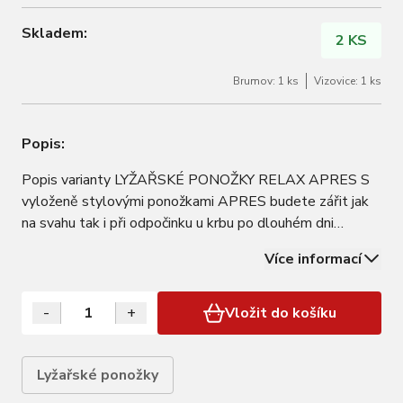
Skladem:
2 KS
Brumov: 1 ks
Vizovice: 1 ks
Popis:
Popis varianty LYŽAŘSKÉ PONOŽKY RELAX APRES S
vyloženě stylovými ponožkami APRES budete zářit jak
na svahu tak i při odpočinku u krbu po dlouhém dni
lyžování.Ponožka je designovaná pro maximální pohodlí
Více informací
příi lyžování tím, že pečlivě chrání achillovu šlachu
zesílením 3D PAD, také měkkým zesílením na…
-
+
Vložit do košíku
Lyžařské ponožky