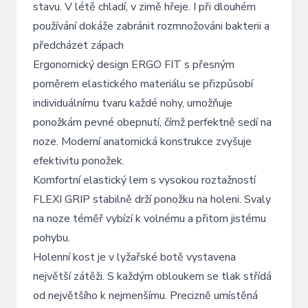
stavu. V létě chladí, v zimě hřeje. I při dlouhém
používání dokáže zabránit rozmnožováni bakterii a
předcházet zápach
Ergonomický design ERGO FIT s přesným
poměrem elastického materiálu se přizpůsobí
individuálnímu tvaru každé nohy, umožňuje
ponožkám pevné obepnutí, čímž perfektně sedí na
noze. Moderní anatomická konstrukce zvyšuje
efektivitu ponožek.
Komfortní elastický lem s vysokou roztažností
FLEXI GRIP stabilně drží ponožku na holeni. Svaly
na noze téměř vybízí k volnému a přitom jistému
pohybu.
Holenní kost je v lyžařské botě vystavena
největší zátěži. S každým obloukem se tlak střídá
od největšího k nejmenšímu. Precizně umístěná