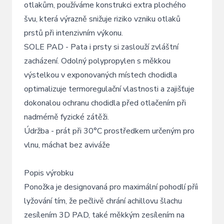
otlakům, používáme konstrukci extra plochého
švu, která výrazně snižuje riziko vzniku otlaků
prstů při intenzivním výkonu.
SOLE PAD - Pata i prsty si zaslouží zvláštní
zacházení. Odolný polypropylen s měkkou
výstelkou v exponovaných místech chodidla
optimalizuje termoregulační vlastnosti a zajišťuje
dokonalou ochranu chodidla před otlačením při
nadmérně fyzické zátěži.
Údržba - prát při 30°C prostředkem určeným pro
vlnu, máchat bez aviváže
Popis výrobku
Ponožka je designovaná pro maximální pohodlí příi
lyžování tím, že pečlivě chrání achillovu šlachu
zesílením 3D PAD, také měkkým zesílením na