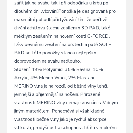
zářit jak na svahu tak i při odpočinku u krbu po
dlouhém dni lyžování.Ponožka je designovaná pro
maximální pohodlí příi lyžování tím, že pečlivě
chrání achillovu šlachu zesílením 3D PAD, také
měkkým zesílením na holenní kosti G-FORCE .
Díky pevnému zesílení na prstech a patě SOLE
PAD se této ponožky stanou nejlepším
doprovodem na svahu nadlouho.
Složení: 49% Polyamid, 35% Bavlna, 10%
Acrylic, 4% Merino Wool, 2% Elastane
MERINO vlna je na rozdíl od běžné vlny lehčí,
jemnější a příjemnější na nošení. Přirozené
vlastnosti MERINO vlny nemají srovnání s žádným
jiným materiálem. Ponechává si však kladné
vlastnosti běžné vlny jako je rychlá absorpce
vlhkosti, prodyšnost a schopnost hřát i v mokrém