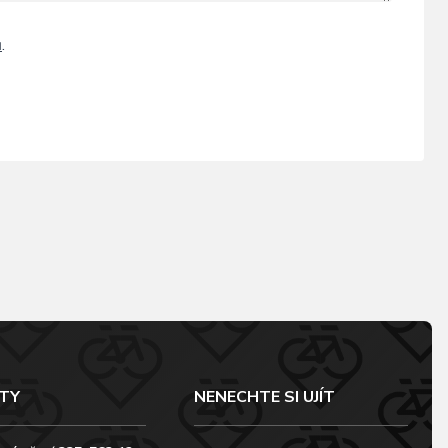
ů
.
TY
NENECHTE SI UJÍT