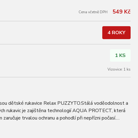
549 Kč
Cena včetně DPH
4 ROKY
1 KS
Vizovice: 1 ks
í jsou dětské rukavice Relax PUZZYTO.Stálá voděodolnost a
ch rukavic je zajištěna technologií AQUA PROTECT, která
 zaručuje trvalou ochranu a pohodlí při nepřízni počasí.
LOFT s vyváženým tepelným…