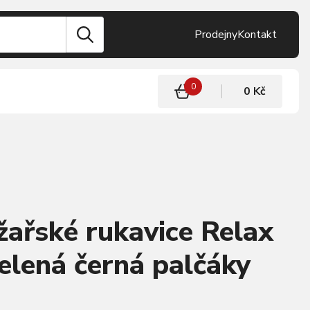
Prodejny
Kontakt
0
0 Kč
žařské rukavice Relax
elená černá palčáky