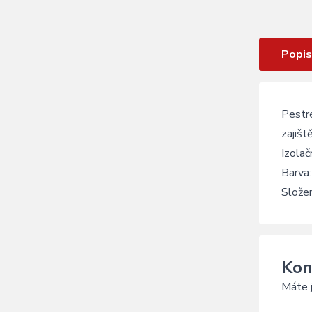
Puzzyto zelená černá palčáky
Popis
Pestré
zajišt
Izola
Barva
Slože
Kon
Máte j