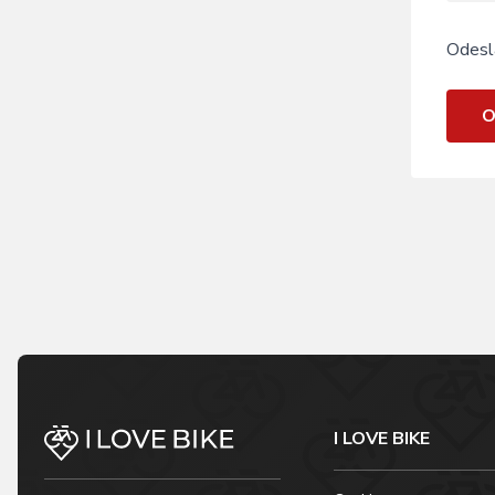
Odesl
O
I LOVE BIKE