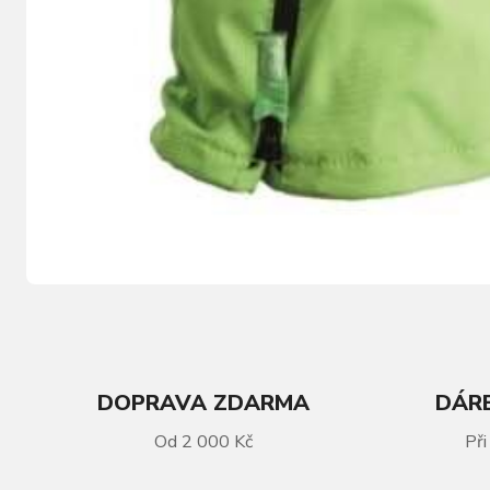
DOPRAVA ZDARMA
DÁRE
VÍCE INFORMACÍ
Od 2 000 Kč
Při
Dětské lyžařské rukavice Relax