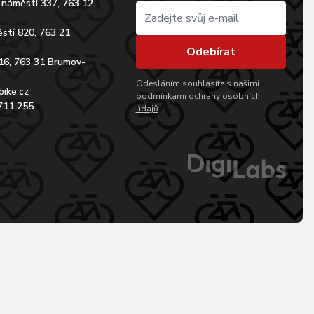
 náměstí 337, 763 12
stí 820, 763 21
Odebírat
16, 763 31 Brumov-
Odesláním souhlasíte s našimi
bike.cz
podmínkami ochrany osobních
711 255
údajů
.