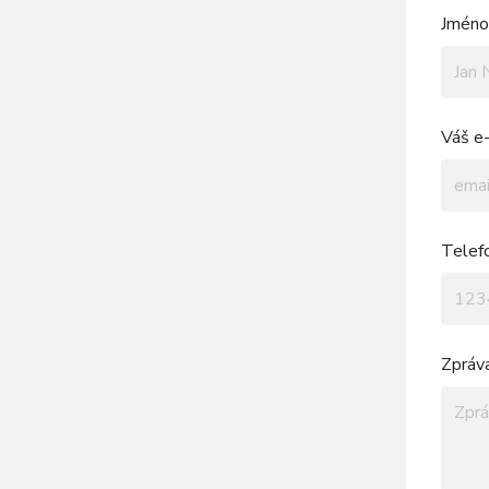
Jméno 
Váš e-
Telef
Zpráv