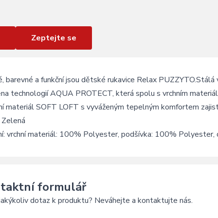
Zeptejte se
, barevné a funkční jsou dětské rukavice Relax PUZZYTO.Stálá 
ěna technologií AQUA PROTECT, která spolu s vrchním materiálem 
ční materiál SOFT LOFT s vyváženým tepelným komfortem zajistí
: Zelená
ní: vrchní materiál: 100% Polyester, podšívka: 100% Polyester
taktní formulář
akýkoliv dotaz k produktu? Neváhejte a kontaktujte nás.