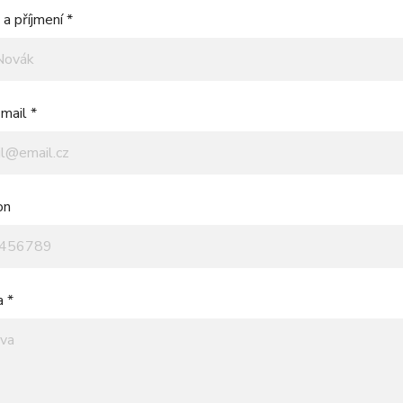
a příjmení *
mail *
on
a *