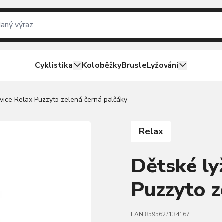
Cyklistika
Koloběžky
Brusle
Lyžování
vice Relax Puzzyto zelená černá palčáky
Relax
Dětské ly
Puzzyto z
EAN 8595627134167