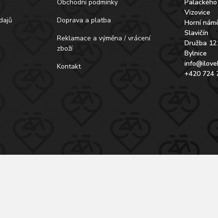
Obchodní podmínky
Palackého
Vizovice
dajů
Doprava a platba
Horní námě
Slavičín
Reklamace a výměna / vrácení
Družba 12
zboží
Bylnice
info@ilove
Kontakt
+420 724 