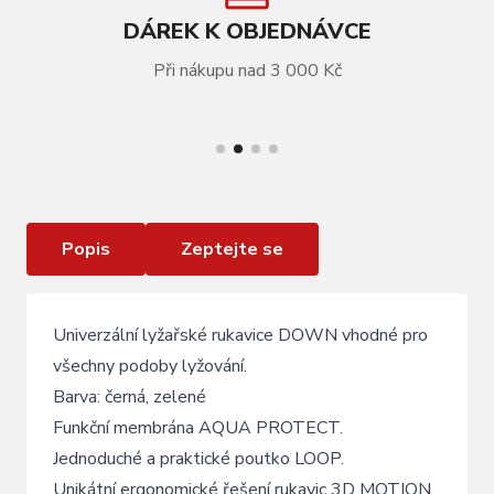
DÁREK K OBJEDNÁVCE
Při nákupu nad 3 000 Kč
VÍCE INFORMACÍ
Lyžařské rukavice Relax Down černo/zelené
Popis
Zeptejte se
Univerzální lyžařské rukavice DOWN vhodné pro
všechny podoby lyžování.
Barva: černá, zelené
Funkční membrána AQUA PROTECT.
Jednoduché a praktické poutko LOOP.
Unikátní ergonomické řešení rukavic 3D MOTION