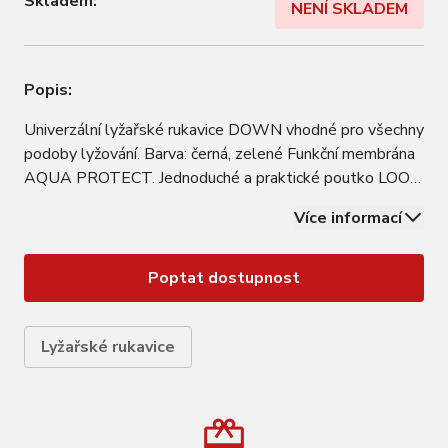
Skladem:
NENÍ SKLADEM
Popis:
Univerzální lyžařské rukavice DOWN vhodné pro všechny
podoby lyžování. Barva: černá, zelené Funkční membrána
AQUA PROTECT. Jednoduché a praktické poutko LOOP.
Unikátní ergonomické řešení rukavic 3D MOTION Izolační
Více informací
materiál SOFT LOFT Moderní funkční materiál SOFT
PLATIN
Poptat dostupnost
Lyžařské rukavice