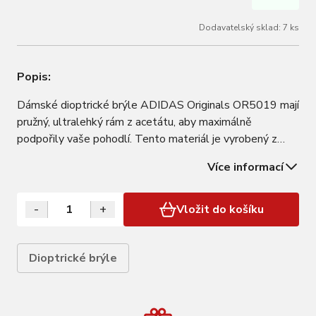
Dodavatelský sklad: 7 ks
Popis:
Dámské dioptrické brýle ADIDAS Originals OR5019 mají
pružný, ultralehký rám z acetátu, aby maximálně
podpořily vaše pohodlí. Tento materiál je vyrobený z
obnovitelných zdrojů (celulóza a bavlna), je lehký, odolný,
Více informací
a navíc hypoalergenní, takže je vhodný pro uživatele s
citlivou pokožkou. ADIDAS…
-
+
Vložit do košíku
Dioptrické brýle