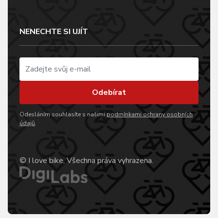
NENECHTE SI UJÍT
Odebírat
Odesláním souhlasíte s našimi
podmínkami ochrany osobních
údajů
.
© I love bike, Všechna práva vyhrazena.