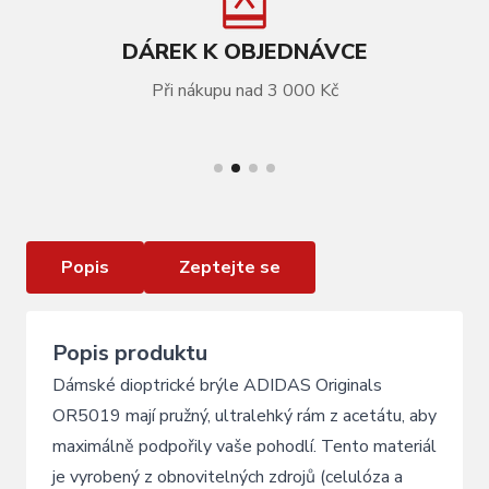
DÁREK K OBJEDNÁVCE
Při nákupu nad 3 000 Kč
VÍCE INFORMACÍ
Dioptrické brýle ADIDAS Originals OR5019
Blonde Havana
Popis
Zeptejte se
Popis produktu
Dámské dioptrické brýle ADIDAS Originals
OR5019 mají pružný, ultralehký rám z acetátu, aby
maximálně podpořily vaše pohodlí. Tento materiál
je vyrobený z obnovitelných zdrojů (celulóza a