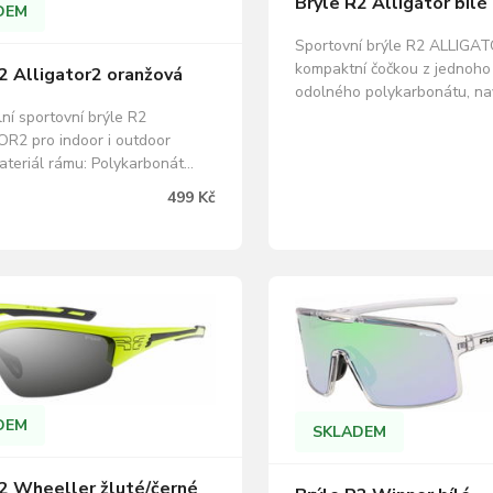
Brýle R2 Alligátor bílé
DEM
Sportovní brýle R2 ALLIGAT
kompaktní čočkou z jednoho
2 Alligator2 oranžová
odolného polykarbonátu, na
protiskluzovými straničkami 
ní sportovní brýle R2
a svou universálností se hod
R2 pro indoor i outdoor
spektrum indoorových i out
Materiál rámu: Polykarbonát
sportů. Vysoká kvalita za d
u: lesklý černý Materiál čoček:
499 Kč
cenu. 100% ochrana před U
dorný polykarbonát Barva
A,B,C. ZDARMA…
ranžová s povrchovou úpravou
ror Kategorie slunečního filtru:
t brýlí: Standard, rozměry
…
DEM
SKLADEM
2 Wheeller žluté/černé