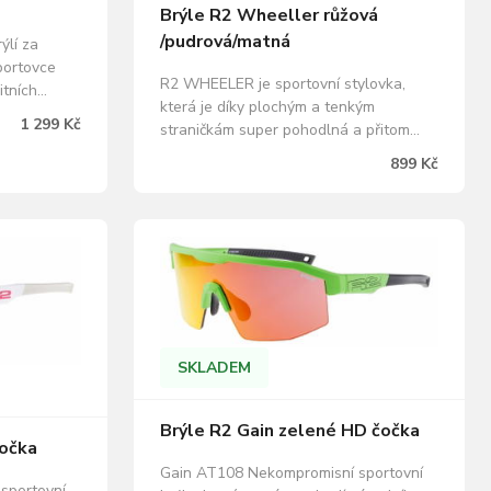
Brýle R2 Wheeller růžová
/pudrová/matná
ýlí za
portovce
R2 WHEELER je sportovní stylovka,
itních
která je díky plochým a tenkým
a jsou
1 299 Kč
straničkám super pohodlná a přitom
od běžných
vůbec neklouže. 3D nastavitelný
matické,
899 Kč
protiskluzový nosník pomáhá
 světelným
dokonalému usazení brýlí. TR90
nost
materiál použitý při výrobě rámu
zásadně snižuje váhu a zvyšuje
životnost těchto velmi pohodlných
slunečních…
SKLADEM
Brýle R2 Gain zelené HD čočka
čočka
Gain AT108 Nekompromisní sportovní
sportovní