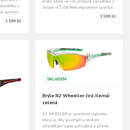
brýle, které ve vás probudí závodníka z
závodníka z
čeGain AT108 Nekompromisní sportovní
í sportovní
brýle, které ve vás probudí závodníka z
1 599 Kč
závodníka z
čela pelotonu. R2 GAIN, typické svými
1 599 Kč
ické svými
ostrými rysy, jsme osadili podobně
odobně
tvarovanými, vysoce kontrastními HD
stními HD
čočkami, s nimiž se skvěle čte povrch…
te povrch…
SKLADEM
Brýle R2 Wheeller čirá /černá/
zelená
R2 WHEELER je sportovní stylovka,
která je díky plochým a tenkým
straničkám super pohodlná a přitom