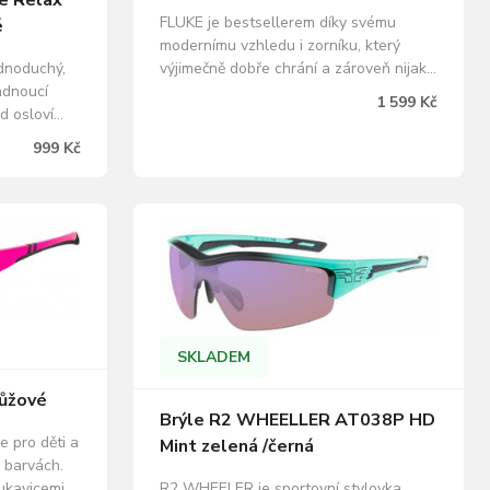
le Relax
FLUKE je bestsellerem díky svému
é
modernímu vzhledu i zorníku, který
výjimečně dobře chrání a zároveň nijak
ednoduchý,
neomezuje výhled. Použity jsou opět
adnoucí
1 599 Kč
čočky s ultra vysokou ochranou UV400
d osloví
a dobré odvětrání proti mlžení. 100%
lost, ale
999 Kč
ochrana před UV zářením A,B,C.
 a
ZDARMA pevné skládací ochranné
chrana před
pouzdro a měkký…
 měkký
ík, vhodný i
SKLADEM
růžové
Brýle R2 WHEELLER AT038P HD
e pro děti a
Mint zelená /černá
h barvách.
R2 WHEELER je sportovní stylovka,
ukavicemi