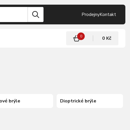
Prodejny
Kontakt
0
0 Kč
ové brýle
Dioptrické brýle