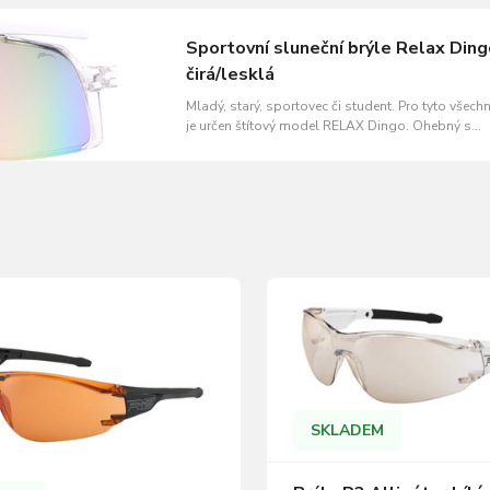
Sportovní sluneční brýle Relax Ding
čirá/lesklá
Mladý, starý, sportovec či student. Pro tyto všech
je určen štítový model RELAX Dingo. Ohebný s
perfektní ergonomií vhodnou pro jakýkoli obličej.
polarizačí či zrcadlovou čočkou, volba je už jen n
Vás. 100% ochrana před UV zářením A,B,C. 100%
ochrana před UV zářením A,B,C. ZDARMA měkký
SKLADEM