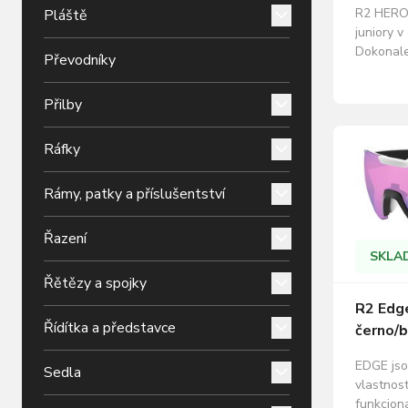
R2 HERO 
Pláště
juniory v
Dokonale
Převodníky
R2. Naví
ochrana 
Přilby
ZDARMA 
pouzdro 
ochranný 
Ráfky
Odolnost
Rámy, patky a příslušentství
Řazení
SKLA
Řětězy a spojky
R2 Edge
Řídítka a představce
černo/b
EDGE jso
Sedla
vlastnos
funkcion