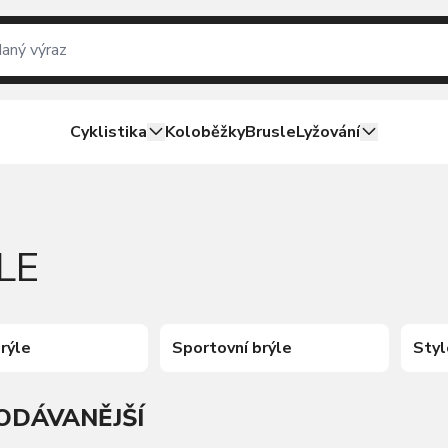
Cyklistika
Koloběžky
Brusle
Lyžování
LE
rýle
Sportovní brýle
Styl
ODÁVANĚJŠÍ