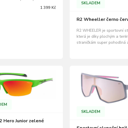
SKLADEM
, takže je jen tak nezničíte.
1 399 Kč
í protiskluzové usazení vám
pohodu a komfort i při vysokém
R2 Wheeller černo čer
Barva rámu: matný bílý Barva
ůžová s povrchovou úpravou…
R2 WHEELER je sportovní st
která je díky plochým a ten
straničkám super pohodlná 
vůbec neklouže. V 3D nastav
protiskluzový nosník pomáh
dokonalému usazení brýlí. 
materiál použitý při výrobě 
zásadně snižuje váhu a zvyš
životnost těchto velmi poho
DEM
SKLADEM
2 Hero Junior zelené