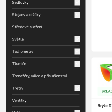
Sedlovky
Grilamidu
Perfektn
Stojany a držáky
přinese 
výkonu. 
čoček: r
Středové složení
Světla
Tachometry
Tlumiče
Trenažéry, válce a příslušenství
Tretry
SKLA
Ventilky
Brýle R