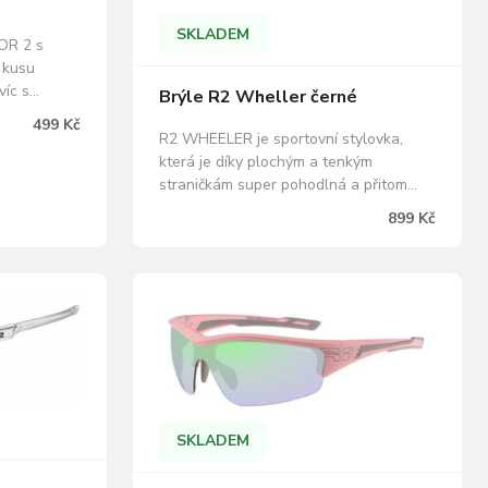
SKLADEM
OR 2 s
 kusu
víc s
Brýle R2 Wheller černé
skvěle sedí
499 Kč
í pro široké
R2 WHEELER je sportovní stylovka,
doorových
která je díky plochým a tenkým
ostupnou
straničkám super pohodlná a přitom
V zářením
vůbec neklouže. 3D nastavitelný
899 Kč
protiskluzový nosník pomáhá
dokonalému usazení brýlí. TR90
materiál použitý při výrobě rámu
zásadně snižuje váhu a zvyšuje
životnost těchto velmi pohodlných
slunečních…
SKLADEM