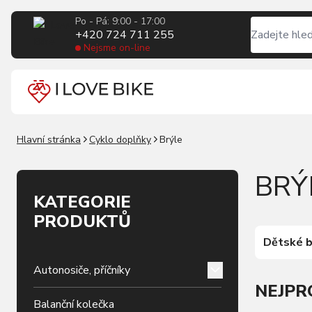
Po - Pá: 9:00 - 17:00
+420 724 711 255
Nejsme on-line
Hlavní stránka
Cyklo doplňky
Brýle
BRÝ
KATEGORIE
PRODUKTŮ
Dětské b
Autonosiče, příčníky
NEJPR
Balanční kolečka