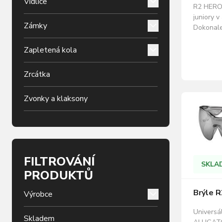
Vidlice
R2 HERO 
juniory v
Zámky
Dokonale
R2. Naví
ochrana 
Zapletená kola
A,B,C.ZD
ochranné
Zrcátka
mikrovlák
k čištění
Zvonky a klaksony
FILTROVÁNÍ
SKLA
PRODUKTŮ
Brýle R
Výrobce
Universál
Skladem