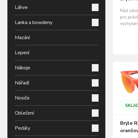
Láhve
Rád závo
pro práv
Lanka a bowdeny
vychytan
padnoucí 
nastavite
Mazání
mnoha ba
technický
Lepení
nejlehčíc
Vybrané
Náboje
Nářadí
Nosiče
SKLA
Oblečení
Brýle R
Pedály
oranžo