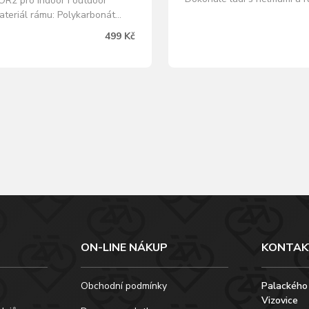
R2 pro indoor i outdoor
R2. Výměnné čočky z odoln
Materiál rámu: Polykarbonát
materiálů zajistí bezpečí v r
u: lesklý šedý Materiál čoček:
499 Kč
světelných podmínkách. Nav
dorný polykarbonát Barva
rozumnou cenu. Barva rámu
edá s povrchovou úpravou flash
Material rámu: Odolný a flexi
tegorie slunečního filtru: 2
polykarbonát Barva…
brýlí: Standard, rozměry rámu:
19…
ON-LINE NÁKUP
KONTAK
Obchodní podmínky
Palackého
Vizovice