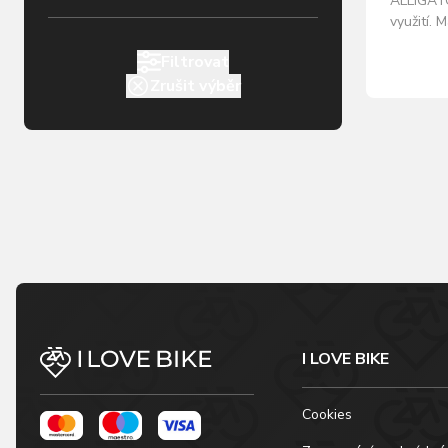
ALLIGATO
využití. 
Barva rám
Filtrovat
Nárazuvz
Zrušit výběr
čoček: š
mirror Ka
Velikost 
63-10-1
I LOVE BIKE
Cookies