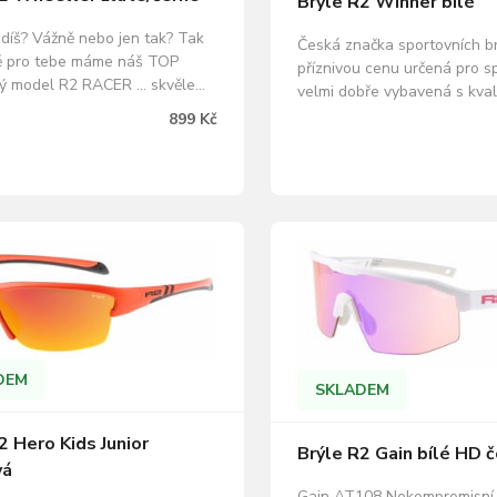
Brýle R2 Winner bílé
díš? Vážně nebo jen tak? Tak
Česká značka sportovních br
ě pro tebe máme náš TOP
příznivou cenu určená pro s
ý model R2 RACER … skvěle
velmi dobře vybavená s kval
a držící díky protiskluzovým a
materiálů, které dobře sedí 
899 Kč
lným stranicím a nosníku, v
lehké. Na výběr jsou čočky 
revných variantách a
až po polarizační a fotochro
ch specifikacích! Jeden z
které se přizpůsobují daným
h a nejodolnějších modelů.
podmínkám. Výhodou je mož
 modely…
nastavitelných…
DEM
SKLADEM
2 Hero Kids Junior
Brýle R2 Gain bílé HD 
vá
Gain AT108 Nekompromisní 