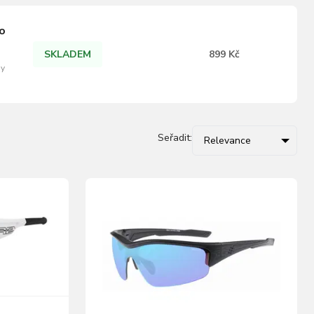
o
SKLADEM
899 Kč
ny
 S
a
…
Seřadit:
Relevance