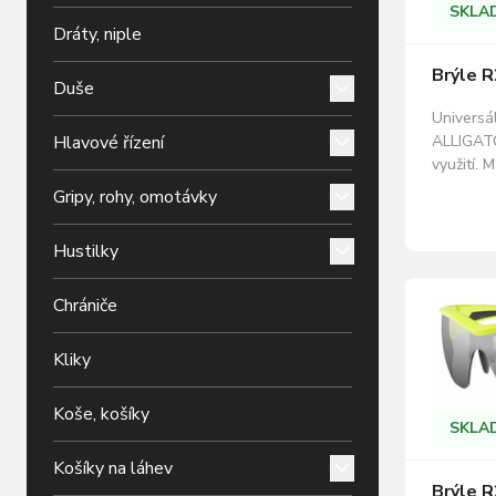
SKLA
Dráty, niple
Brýle R
Duše
Universál
ALLIGATO
Hlavové řízení
využití. 
Barva rám
Gripy, rohy, omotávky
Nárazuvz
čoček: o
Hustilky
flash mir
1 Velikos
rámu: 63
Chrániče
Kliky
Koše, košíky
SKLA
Košíky na láhev
Brýle R