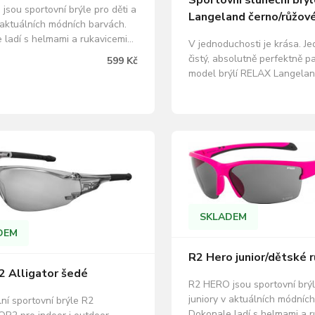
Sportovní sluneční brý
jsou sportovní brýle pro děti a
Langeland černo/růžov
 aktuálních módních barvách.
 ladí s helmami a rukavicemi
V jednoduchosti je krása. J
c za rozumnou cenu.100%
čistý, absolutně perfektně p
599 Kč
před UV zářením
model brýlí RELAX Langelan
ARMA pevné skládací
kaŽdého, kdo nehledá okáza
 pouzdro a měkký
nekompromisní spolehlivost
nový ochranný pytlík, vhodný i
jednoduchou krásu. 100% o
Odolnost brýlí garantuje…
UV zářením A,B,C. ZDARMA
mikrovláknový ochranný pytl
k čištění.…
SKLADEM
DEM
R2 Hero junior/dětské 
2 Alligator šedé
R2 HERO jsou sportovní brýl
juniory v aktuálních módníc
ní sportovní brýle R2
Dokonale ladí s helmami a r