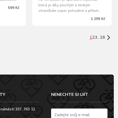
která je díky plochým a tenkým
ých
599 Kč
straničkám super pohodlná a přitom
ůzných
vůbec neklouže. 3D nastavitelný
íc za
1 299 Kč
protiskluzový nosník pomáhá
: modrá
dokonalému usazení brýlí. TR90
bilní
materiál použitý při výrobě rámu
1
2
3
...
18
zásadně snižuje váhu a zvyšuje
životnost těchto velmi pohodlných
slunečních…
TY
NENECHTE SI UJÍT
 náměstí 337, 763 12