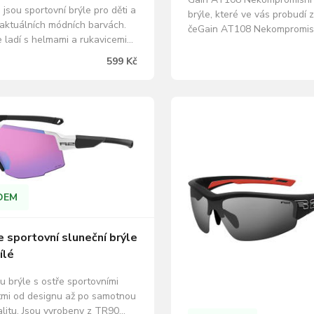
jsou sportovní brýle pro děti a
brýle, které ve vás probudí 
 aktuálních módních barvách.
čeGain AT108 Nekompromisn
 ladí s helmami a rukavicemi
brýle, které ve vás probudí 
c za rozumnou cenu. 100%
čela pelotonu. R2 GAIN, typ
599 Kč
před UV zářením A,B,C.
ostrými rysy, jsme osadili p
pevné skládací ochranné
tvarovanými, vysoce kontra
a měkký mikrovláknový
čočkami, s nimiž se skvěle č
pytlík, vhodný i k čištění
 brýlí…
DEM
 sportovní sluneční brýle
ílé
u brýle s ostře sportovními
tmi od designu až po samotnou
alitu. Jsou vyrobeny z TR90