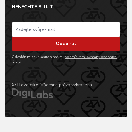
NENECHTE SI UJÍT
Odebírat
Odesláním souhlasíte s našimi
podmínkami ochrany osobních
údajů
.
© I love bike, Všechna práva vyhrazena.