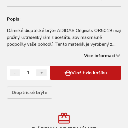
Popis:
Dámské dioptrické brýle ADIDAS Originals OR5019 mají
pružný, ultralehký rám z acetátu, aby maximálně
podpořily vaše pohodlí. Tento materiál je vyrobený z
obnovitelných zdrojů (celulóza a bavlna), je lehký, odolný,
Více informací
a navíc hypoalergenní, takže je vhodný pro uživatele s
citlivou pokožkou. ADIDAS…
-
+
Vložit do košíku
Dioptrické brýle