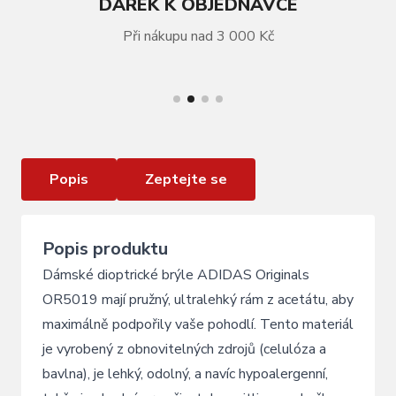
DÁREK K OBJEDNÁVCE
Při nákupu nad 3 000 Kč
VÍCE INFORMACÍ
Dioptrické brýle ADIDAS Originals OR5019
Black
Popis
Zeptejte se
Popis produktu
Dámské dioptrické brýle ADIDAS Originals
OR5019 mají pružný, ultralehký rám z acetátu, aby
maximálně podpořily vaše pohodlí. Tento materiál
je vyrobený z obnovitelných zdrojů (celulóza a
bavlna), je lehký, odolný, a navíc hypoalergenní,