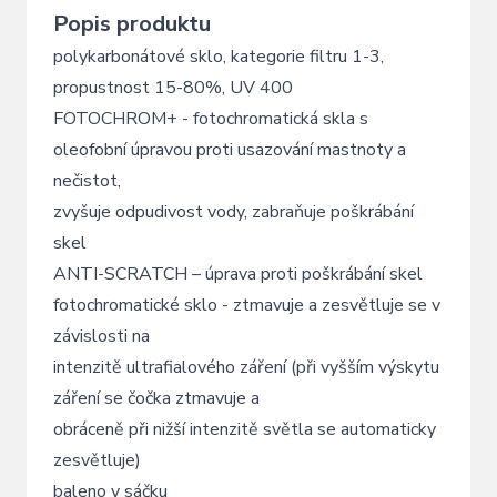
Popis produktu
polykarbonátové sklo, kategorie filtru 1-3,
propustnost 15-80%, UV 400
FOTOCHROM+ - fotochromatická skla s
oleofobní úpravou proti usazování mastnoty a
nečistot,
zvyšuje odpudivost vody, zabraňuje poškrábání
skel
ANTI-SCRATCH – úprava proti poškrábání skel
fotochromatické sklo - ztmavuje a zesvětluje se v
závislosti na
intenzitě ultrafialového záření (při vyšším výskytu
záření se čočka ztmavuje a
obráceně při nižší intenzitě světla se automaticky
zesvětluje)
baleno v sáčku