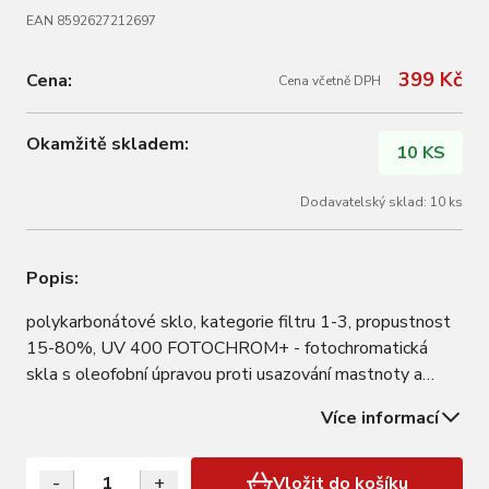
EAN 8592627212697
399 Kč
Cena:
Cena včetně DPH
Okamžitě skladem:
10 KS
Dodavatelský sklad: 10 ks
Popis:
polykarbonátové sklo, kategorie filtru 1-3, propustnost
15-80%, UV 400 FOTOCHROM+ - fotochromatická
skla s oleofobní úpravou proti usazování mastnoty a
nečistot, zvyšuje odpudivost vody, zabraňuje poškrábání
Více informací
skel ANTI-SCRATCH – úprava proti poškrábání skel
fotochromatické sklo - ztmavuje a…
-
+
Vložit do košíku