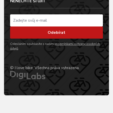
NENECHTE SI UJÍT
Odebírat
Odesláním souhlasíte s našimi
podmínkami ochrany osobních
údajů
.
© I love bike, Všechna práva vyhrazena.