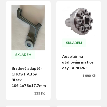
Použití: ze 180mm na
203mm kotouč Včetně
montážních šroubů
SKLADEM
SKLADEM
Adaptér na
utahování matice
osy LAPIERRE
Brzdový adaptér
GHOST Alloy
1 990 Kč
Black
106.1x78x17.7mm
339 Kč