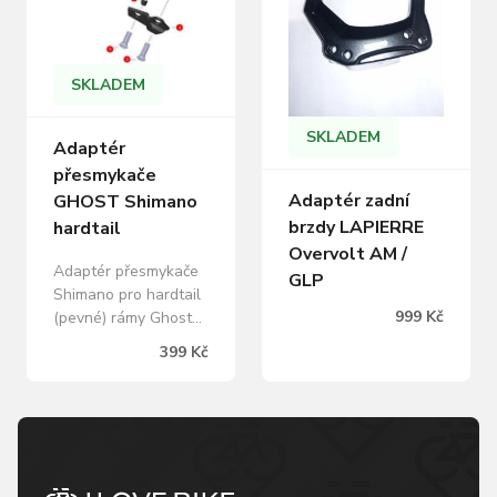
SKLADEM
SKLADEM
Adaptér
přesmykače
Adaptér zadní
GHOST Shimano
brzdy LAPIERRE
hardtail
Overvolt AM /
Adaptér přesmykače
GLP
Shimano pro hardtail
999 Kč
(pevné) rámy Ghost
pro uchycení E-type.
399 Kč