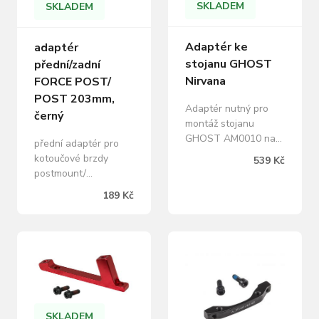
baleno v sáčku
SKLADEM
SKLADEM
Adaptér ke
adaptér
stojanu GHOST
přední/zadní
Nirvana
FORCE POST/
POST 203mm,
Adaptér nutný pro
černý
montáž stojanu
GHOST AM0010 na
přední adaptér pro
modely GHOST
kotoučové brzdy
539 Kč
Nirvana Tour a Trail.
postmount/
postmount pro
189 Kč
brzdové kotouče: 203
mm včetně 2 šroubů
na šestihranný klíč
pro montáž hmotnost:
38 g, materiál: Al
hliník baleno v sáčku
SKLADEM