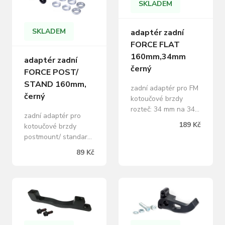
SKLADEM
SKLADEM
adaptér zadní
FORCE FLAT
160mm,34mm
adaptér zadní
černý
FORCE POST/
STAND 160mm,
zadní adaptér pro FM
černý
kotoučové brzdy
rozteč: 34 mm na 34
zadní adaptér pro
mm pro brzdové
189 Kč
kotoučové brzdy
kotouče: 160 mm
postmount/ standard
včetně 2 šroubů na
pro brzdové kotouče:
šestihranný klíč
89 Kč
160 mm včetně 2
M4x15 mm pro
šroubů na
montáž *rámy mohou
šestihranný klíč pro
vyžadovat rozdílnou
montáž hmotnost: 36
délku šroubů
g, materiál: Al hliník
hmotnost: 15 g,
baleno v sáčku
materiál: Al hliník