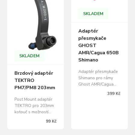
SKLADEM
Adaptér
přesmykače
GHOST
AMR/Cagua 650B
SKLADEM
Shimano
Adaptér přesmykače
Brzdový adaptér
Shimano pro rámy
TEKTRO
Ghost AMR/Cagua
PM7/PM8 203mm
27,5"(650B). Tento
399 Kč
adaptér je nutné
Post Mount adaptér
přikoupit ke každému
TEKTRO pro 203mm
rámu Ghost
kotouč s možností
AMR/Cagua 27,5"
použití pro přední i
99 Kč
(650B) pokud chcete
zadní brzdu. Materiál:
použít přesmykač
hliník Barva: černá
Shimano.