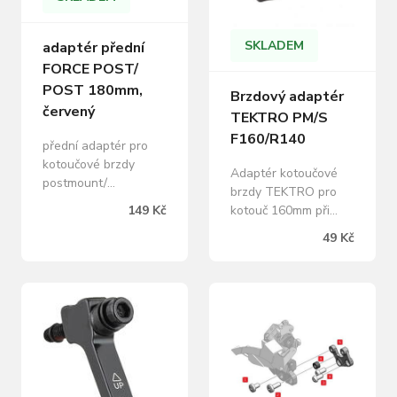
SKLADEM
adaptér přední
FORCE POST/
POST 180mm,
Brzdový adaptér
červený
TEKTRO PM/S
F160/R140
přední adaptér pro
kotoučové brzdy
Adaptér kotoučové
postmount/
brzdy TEKTRO pro
postmount pro
kotouč 160mm při
149 Kč
brzdové kotouče: 180
použití na přední kolo,
49 Kč
mm včetně 2 šroubů
140mm na zadní kolo.
na šestihranný klíč
Uchycení třmenu:
pro montáž hmotnost:
postmount Úchyt na
40 g, materiál: Al
rám/vidlici: standart
hliník baleno v sáčku
Možnost použití jako
přední (160mm)/zadní
(140mm)