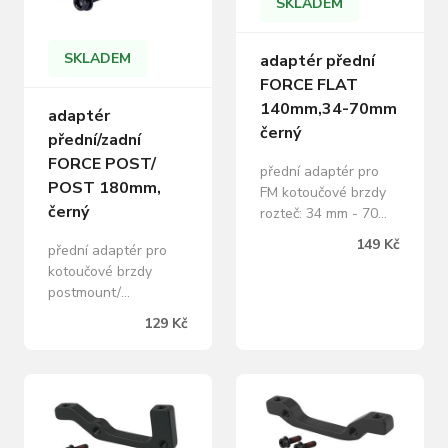
SKLADEM
SKLADEM
adaptér přední
FORCE FLAT
140mm,34-70mm
adaptér
černý
přední/zadní
FORCE POST/
přední adaptér pro
POST 180mm,
FM kotoučové brzdy
černý
rozteč: 34 mm - 70
mm pro brzdové
149 Kč
přední adaptér pro
kotouče: 140 mm
kotoučové brzdy
včetně 2 šroubů na
postmount/
šestihranný klíč
postmount pro
M4x15 mm pro
129 Kč
brzdové kotouče: 180
montáž *rámy mohou
mm včetně 2 šroubů
vyžadovat rozdílnou
na šestihranný klíč
délku šroubů
pro montáž hmotnost:
hmotnost: 15 g,
40 g, materiál: Al
materiál: Al hliník
hliník baleno v sáčku
baleno v sáčku