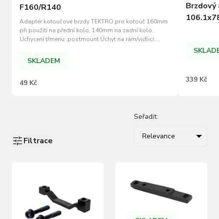
Brzdový
F160/R140
106.1x7
Adaptér kotoučové brzdy TEKTRO pro kotouč 160mm
při použití na přední kolo, 140mm na zadní kolo.
Uchycení třmenu: postmount Úchyt na rám/vidlici:
standart Možnost použití jako přední (160mm)/zadní
SKLAD
(140mm)
SKLADEM
339 Kč
49 Kč
Seřadit:
Relevance
Filtrace