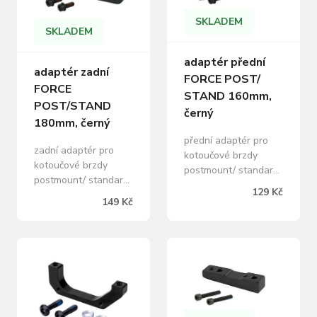
SKLADEM
SKLADEM
adaptér přední
adaptér zadní
FORCE POST/
FORCE
STAND 160mm,
POST/STAND
černý
180mm, černý
přední adaptér pro
zadní adaptér pro
kotoučové brzdy
kotoučové brzdy
postmount/ standard
postmount/ standard
pro brzdové kotouče:
129 Kč
pro brzdové kotouče:
160 mm se šrouby na
149 Kč
180 mm včetně 2
šestihranný klíč pro
šroubů na
montáž hmotnost: 30
šestihranný klíč pro
g, materiál: Al hliník
montáž hmotnost: 42
baleno v sáčku
g, materiál: Al hliník
baleno v sáčku