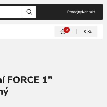
Prodejny
Kontakt
0
0 Kč
ení FORCE 1"
ný