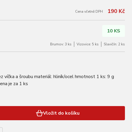
190 Kč
Cena včetně DPH
10 KS
Brumov: 3 ks
Vizovice: 5 ks
Slavičín: 2 ks
z víčka a šroubu materiál: hliník/ocel hmotnost 1 ks: 9 g
ena je za 1 ks
Vložit do košíku