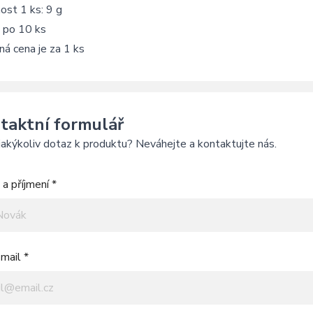
ost 1 ks: 9 g
 po 10 ks
á cena je za 1 ks
taktní formulář
akýkoliv dotaz k produktu? Neváhejte a kontaktujte nás.
a příjmení *
mail *