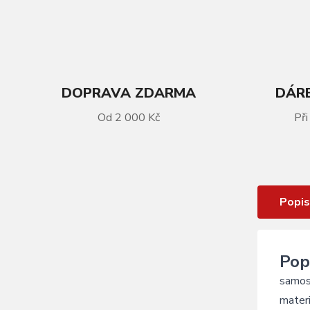
DOPRAVA ZDARMA
DÁRE
Od 2 000 Kč
Při
VÍCE INFORMACÍ
ježek řízení FORCE 1" samostatný
Popis
Pop
samost
materi