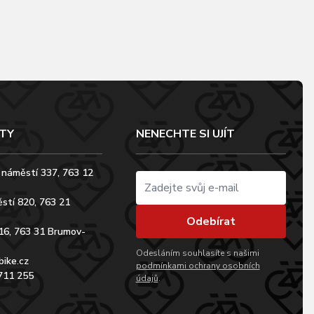
TY
NENECHTE SI UJÍT
 náměstí 337, 763 12
stí 820, 763 21
Odebírat
16, 763 31 Brumov-
Odesláním souhlasíte s našimi
bike.cz
podmínkami ochrany osobních
711 255
údajů
.