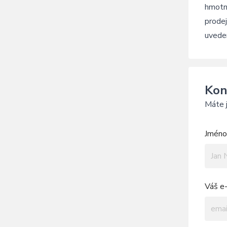
hmotn
prodej
uveden
Kon
Máte j
Jméno 
Váš e-