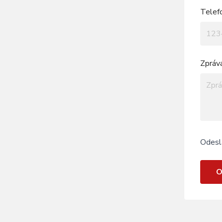
Telef
Zpráv
Odesl
O