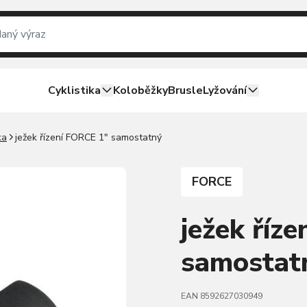
Cyklistika
Koloběžky
Brusle
Lyžování
ka
ježek řízení FORCE 1" samostatný
FORCE
ježek říz
samostat
EAN 8592627030949