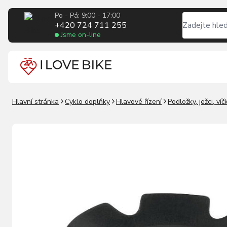
Po - Pá: 9:00 - 17:00
+420 724 711 255
Jsme on-line
Hlavní stránka
Cyklo doplňky
Hlavové řízení
Podložky, ježci, víč