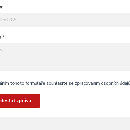
on
a *
áním tohoto formuláře souhlasíte se
zpracováním osobních údaj
deslat zprávu