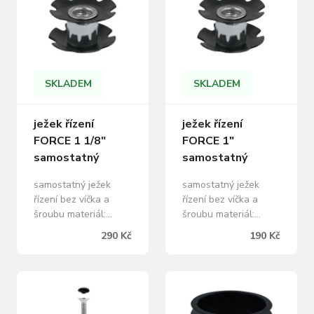
SKLADEM
SKLADEM
ježek řízení
ježek řízení
FORCE 1 1/8"
FORCE 1"
samostatný
samostatný
samostatný ježek
samostatný ježek
řízení bez víčka a
řízení bez víčka a
šroubu materiál:
šroubu materiál:
hliník/ocel hmotnost 1
hliník/ocel hmotnost 1
290 Kč
190 Kč
ks: 9,5 g prodej po 10
ks: 9 g prodej po 10
ks uvedená cena je
ks uvedená cena je
za 1 ks
za 1 ks