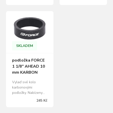
hlavové složení (1
mm Pro 1 1/8" Barva:
1/8") Výška 12 mm
černý mat
SKLADEM
podložka FORCE
1 1/8" AHEAD 10
mm KARBON
Vylaď své kolo
karbonovými
podložky. Nabízeny
jsou ve třech
245 Kč
rozměrech. 5, 10 a 15
mm. karbonová