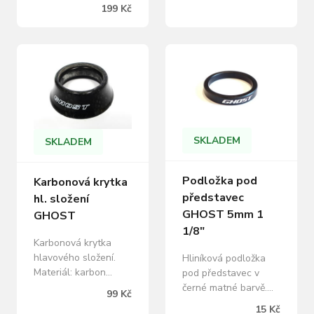
hmotnost: 33 g
sloupkem. pro průměr
199 Kč
baleno v sáčku
sloupku vidlice 1 1/8"
délka: 52 mm
karbonové víčko s
logem FORCE
hmotnost: 64 g
baleno v sáčku
SKLADEM
SKLADEM
Podložka pod
Karbonová krytka
představec
hl. složení
GHOST 5mm 1
GHOST
1/8"
Karbonová krytka
hlavového složení.
Hliníková podložka
Materiál: karbon
pod představec v
Vhodné pro semi-
černé matné barvě.
99 Kč
integrované Ahead
Materiál: AL Výška: 5
15 Kč