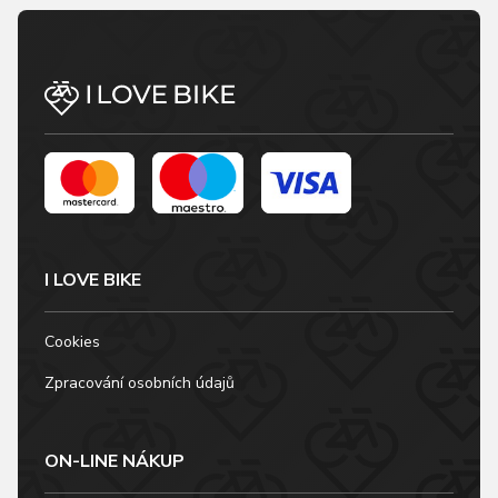
podložka s logem
FORCE vnitřní průměr:
29 mm vnější průměr:
34 mm výška: 10 mm
hmotnost 1 ks: 4,8 g
vnitřní průměr: 28,8
mm prodej po 5 ks
uvedená cena je za 1
ks
I LOVE BIKE
Cookies
Zpracování osobních údajů
ON-LINE NÁKUP