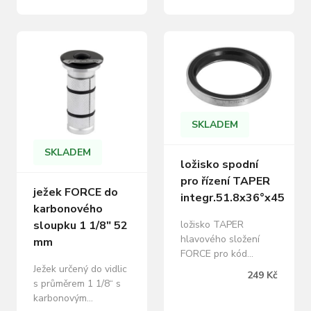
materiál: Al hliník
hmotnost: 40 g
baleno v sáčku
SKLADEM
SKLADEM
ložisko spodní
pro řízení TAPER
ježek FORCE do
integr.51.8x36°x45
karbonového
ložisko TAPER
sloupku 1 1/8" 52
hlavového složení
mm
FORCE pro kód
151030 pro vidlice s
Ježek určený do vidlic
249 Kč
36° úhlem spodní
s průměrem 1 1/8“ s
misky materíál: ocel,
karbonovým