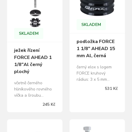
SKLADEM
SKLADEM
podložka FORCE
1 1/8" AHEAD 15
ježek řízení
mm Al, černá
FORCE AHEAD 1
1/8"Al černý
černý elox s logem
plochý
FORCE kruhový
rádius: 3 x 5 mm
včetně černého
materiál: Al hliník
531 Kč
hliníkového rovného
vnitřní průměr: 29 mm
víčka a šroubu
vnější průměr: 34 mm
materiál: Al hliník,
výška: 15 mm
245 Kč
matný černý
hmotnost 1 ks: 9 g
hmotnost: 24 g prodej
prodej po 9 ks,
po 5 ks uvedená cena
baleno v sáčku
je za 1 ks
uvedená cena je za 1