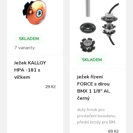
ks
SKLADEM
7 varianty
SKLADEM
Ježek KALLOY
HPA -181 s
ježek řízení
víčkem
FORCE s dírou
29 Kč
BMX 1 1/8" Al,
černý
dutý šroub pro
provlečení bowdenu
přední brzdy pro BMX
a Freestyle kola
69 Kč