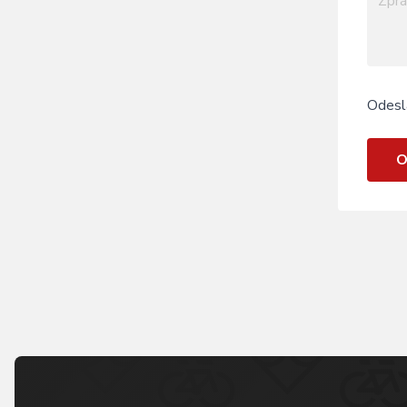
Odesl
O