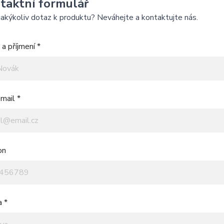
taktní formulář
akýkoliv dotaz k produktu? Neváhejte a kontaktujte nás.
a příjmení *
mail *
on
a *