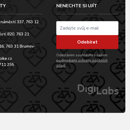
TY
NENECHTE SI UJÍT
 náměstí 337, 763 12
stí 820, 763 21
Odebírat
16, 763 31 Brumov-
Odesláním souhlasíte s našimi
bike.cz
podmínkami ochrany osobních
711 255
údajů
.