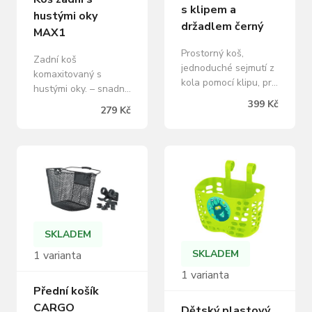
s klipem a
hustými oky
držadlem černý
MAX1
Prostorný koš,
Zadní koš
jednoduché sejmutí z
komaxitovaný s
kola pomocí klipu, pro
hustými oky. – snadná
řidítka 22,2 – 31,8
montáž na nosič
399 Kč
279 Kč
mm, nosnost max. 6
pomocí přiloženého
kg., rozměry
montážního setu. –
35x25x25 cm (š×d×hl)
alternativní možnost
montáže pomocí
vázacích pásků
(pásky nejsou
součástí koše) –
rozměry 31,5×40×18
SKLADEM
cm (š×d×hl) – nosnost
dle použitého nosiče
SKLADEM
1 varianta
do 20 kg – barva:
1 varianta
černá.
Přední košík
CARGO
Dětský plastový