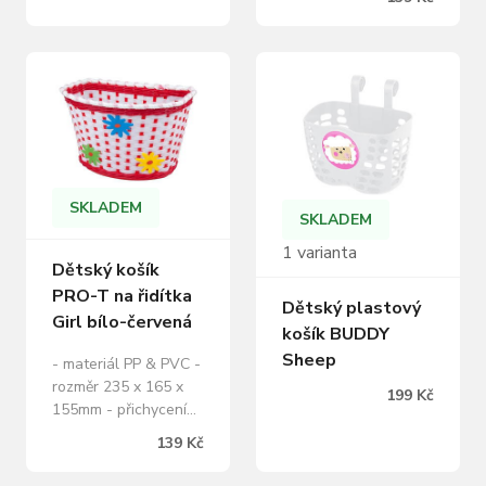
pásků,které jsou
součástí balení
SKLADEM
SKLADEM
1 varianta
Dětský košík
PRO-T na řidítka
Dětský plastový
Girl bílo-červená
košík BUDDY
Sheep
- materiál PP & PVC -
rozměr 235 x 165 x
199 Kč
155mm - přichycení
na řidítka pomocí
139 Kč
pásků,které jsou
součástí balení