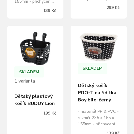
155mm - přichycení
řidítka 22,2 – 31,8
na řidítka pomocí
299 Kč
139 Kč
mm, nosnost max. 6
pásků,které jsou
kg., rozměry
součástí balení
35x25x25 cm
(š×d×hl).
SKLADEM
SKLADEM
1 varianta
Dětský košík
PRO-T na řidítka
Dětský plastový
Boy bílo-černý
košík BUDDY Lion
- materiál PP & PVC -
199 Kč
rozměr 235 x 165 x
155mm - přichycení
na řidítka pomocí
139 Kč