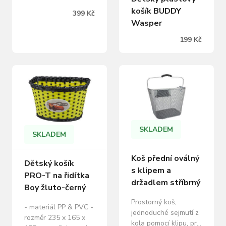
košík BUDDY
399 Kč
Wasper
199 Kč
SKLADEM
SKLADEM
Koš přední oválný
Dětský košík
s klipem a
PRO-T na řidítka
držadlem stříbrný
Boy žluto-černý
Prostorný koš,
- materiál PP & PVC -
jednoduché sejmutí z
rozměr 235 x 165 x
kola pomocí klipu, pro