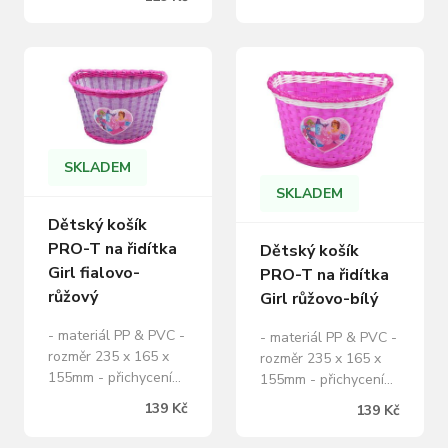
mm maximální
nosnost: 1 kg
materiál: plast
hmotnost: 186 g
SKLADEM
SKLADEM
Dětský košík
PRO-T na řidítka
Dětský košík
Girl fialovo-
PRO-T na řidítka
růžový
Girl růžovo-bílý
- materiál PP & PVC -
- materiál PP & PVC -
rozměr 235 x 165 x
rozměr 235 x 165 x
155mm - přichycení
155mm - přichycení
na řidítka pomocí
na řidítka pomocí
139 Kč
139 Kč
pásků,které jsou
pásků,které jsou
součástí balení
součástí balení