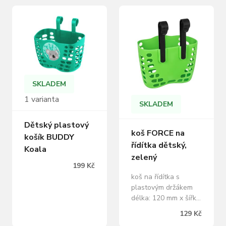
SKLADEM
1 varianta
SKLADEM
Dětský plastový
koš FORCE na
košík BUDDY
řídítka dětský,
Koala
zelený
199 Kč
koš na řídítka s
plastovým držákem
délka: 120 mm x šířka:
190 mm x výška: 145
129 Kč
mm maximální