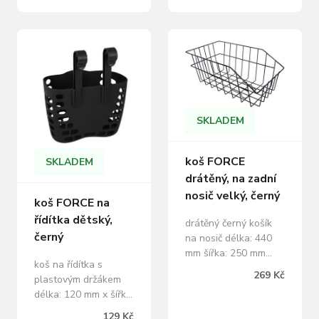
mm maximální
nosnost: 1 kg
materiál: plast
hmotnost: 186 g
SKLADEM
koš FORCE
SKLADEM
drátěný, na zadní
nosič velký, černý
koš FORCE na
řídítka dětský,
drátěný černý košík
černý
na nosič délka: 440
mm šířka: 250 mm
koš na řídítka s
výška: 190 mm
269 Kč
plastovým držákem
hmotnost: 700 g
délka: 120 mm x šířka:
VYROBENO V ČESKÉ
190 mm x výška: 145
REPUBLICE
129 Kč