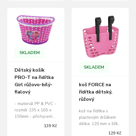
nosnost: 1 kg
materiál: plast
hmotnost: 186 g
SKLADEM
SKLADEM
Dětský košík
PRO-T na řidítka
koš FORCE na
Girl růžovo-bílý-
řídítka dětský,
fialový
růžový
- materiál PP & PVC -
rozměr 235 x 165 x
koš na řídítka s
155mm - přichycení
plastovým držákem
na řidítka pomocí
délka: 120 mm x šířka:
139 Kč
pásků,které jsou
190 mm x výška: 145
129 Kč
součástí balení