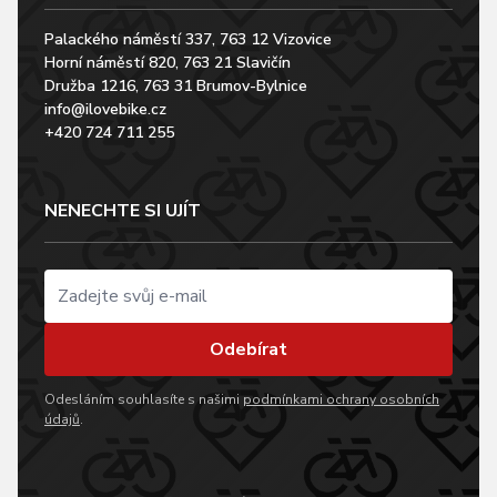
Palackého náměstí 337, 763 12 Vizovice
Horní náměstí 820, 763 21 Slavičín
Družba 1216, 763 31 Brumov-Bylnice
info@ilovebike.cz
+420 724 711 255
NENECHTE SI UJÍT
Odebírat
Odesláním souhlasíte s našimi
podmínkami ochrany osobních
údajů
.