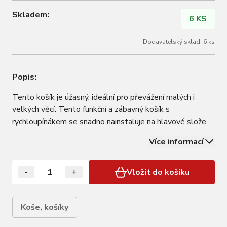
Skladem:
6 KS
Dodavatelský sklad: 6 ks
Popis:
Tento košík je úžasný, ideální pro převážení malých i
velkých věcí. Tento funkční a zábavný košík s
rychloupínákem se snadno nainstaluje na hlavové složení
a pak se z něj zrovna tak snadno sejme. Součástí výbavy
Více informací
je držák rychloupínáku. Originální design Electra. Vzor
včelího plástu. Rychloupínák se…
-
+
Vložit do košíku
Koše, košíky