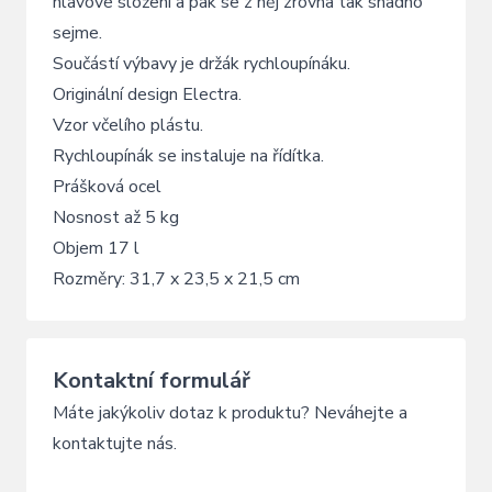
hlavové složení a pak se z něj zrovna tak snadno
sejme.
Součástí výbavy je držák rychloupínáku.
Originální design Electra.
Vzor včelího plástu.
Rychloupínák se instaluje na řídítka.
Prášková ocel
Nosnost až 5 kg
Objem 17 l
Rozměry: 31,7 x 23,5 x 21,5 cm
Kontaktní formulář
Máte jakýkoliv dotaz k produktu? Neváhejte a
kontaktujte nás.