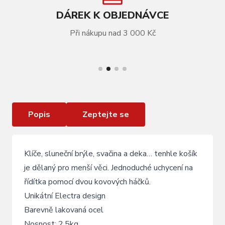
DÁREK K OBJEDNÁVCE
Při nákupu nad 3 000 Kč
VÍCE INFORMACÍ
Přední koš ELECTRA Honeycomb s háčky - Mint
Green
Popis
Zeptejte se
Klíče, sluneční brýle, svačina a deka… tenhle košík
je dělaný pro menší věci. Jednoduché uchycení na
řídítka pomocí dvou kovových háčků.
Unikátní Electra design
Barevně lakovaná ocel
Nosnost: 2,5kg