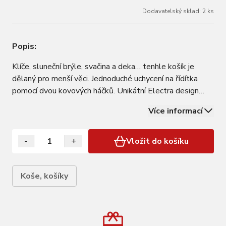
Dodavatelský sklad: 2 ks
Popis:
Klíče, sluneční brýle, svačina a deka… tenhle košík je
dělaný pro menší věci. Jednoduché uchycení na řídítka
pomocí dvou kovových háčků. Unikátní Electra design
Barevně lakovaná ocel Nosnost: 2,5kg Rozměry: 22cm
Více informací
(l) x 18cm (w) x 14cm (h)
-
+
Vložit do košíku
Koše, košíky