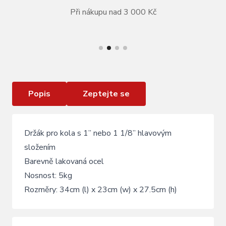
Při nákupu nad 3 000 Kč
VÍCE INFORMACÍ
Přední koš ELECTRA Honeycomb - Black
Popis
Zeptejte se
Držák pro kola s 1” nebo 1 1/8” hlavovým
složením
Barevně lakovaná ocel
Nosnost: 5kg
Rozměry: 34cm (l) x 23cm (w) x 27.5cm (h)