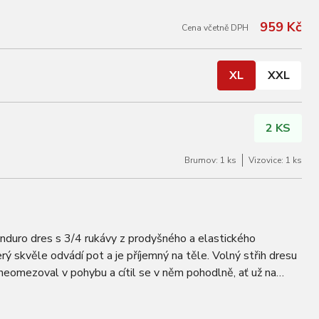
959 Kč
Cena včetně DPH
XL
XXL
2 KS
Brumov: 1 ks
Vizovice: 1 ks
enduro dres s 3/4 rukávy z prodyšného a elastického
ý skvěle odvádí pot a je příjemný na těle. Volný střih dresu
 neomezoval v pohybu a cítil se v něm pohodlně, ať už na
Zadní díl je mírně…