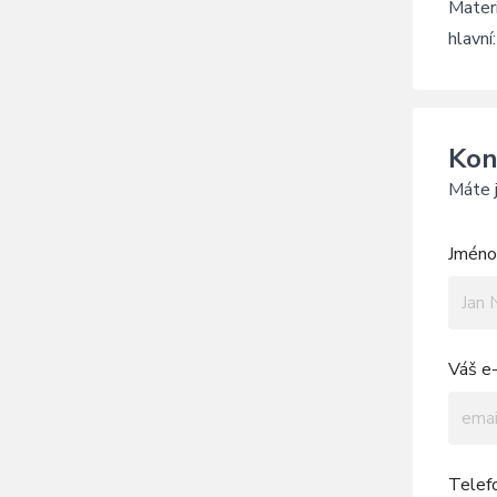
Materi
hlavn
Kon
Máte j
Jméno 
Váš e-
Telef