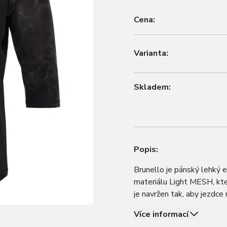
Cena:
Varianta:
Skladem:
Popis:
Brunello je pánský lehký 
materiálu Light MESH, kter
je navržen tak, aby jezdce
trailech nebo v bikeparku. 
Více informací