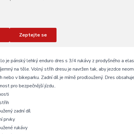
Zeptejte se
lo je pánský lehký enduro dres s 3/4 rukávy z prodyšného a ela
říjemný na těle. Volný střih dresu je navržen tak, aby jezdce neo
ch nebo v bikeparku. Zadní díl je mírně prodloužený. Dres obsahuje 
lnost pro bezpečnější jízdu..
nosti
střih
užený zadní díl
ní prvky
oužené rukávy