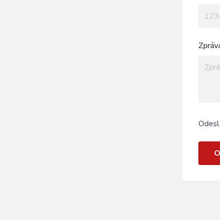
Zpráv
Odesl
O