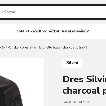
Cyklistika
Koloběžky
Brusle
Lyžování
ukáv
Pánské
Dres Silvini Brunello black-charcoal pánský
Silvini
Dres Silvi
charcoal 
EAN 8596016172692