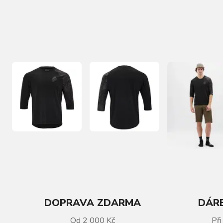
DOPRAVA ZDARMA
DÁRE
VÍCE INFORMACÍ
Od 2 000 Kč
Při