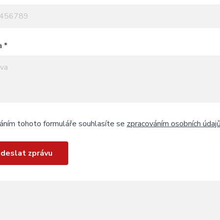
a *
áním tohoto formuláře souhlasíte se
zpracováním osobních údaj
deslat zprávu