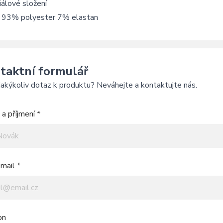
álové složení
í: 93% polyester 7% elastan
taktní formulář
akýkoliv dotaz k produktu? Neváhejte a kontaktujte nás.
a příjmení *
mail *
on