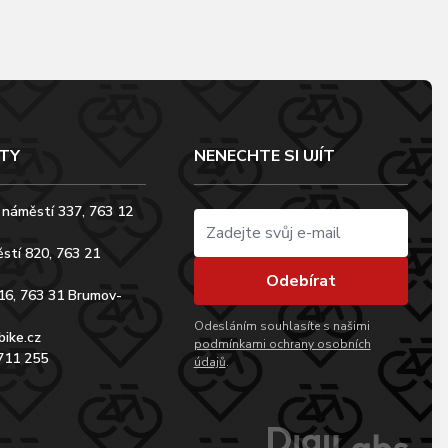
TY
NENECHTE SI UJÍT
 náměstí 337, 763 12
stí 820, 763 21
Odebírat
16, 763 31 Brumov-
Odesláním souhlasíte s našimi
bike.cz
podmínkami ochrany osobních
711 255
údajů
.