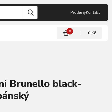
Prodejny
Kontakt
0
0 Kč
ni Brunello black-
pánský