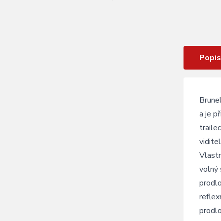
Dres Silvini Brunello black-charcoal
pánský
Popis
Brunel
a je p
traile
vidite
Vlast
volný 
prodlo
reflex
prodl