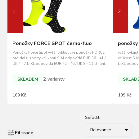
1 .
2 .
Ponožky FORCE SPOT černo-fluo
ponožky
Ponožky Force Spot vyšší cyklistické ponožky FORCE i
vyšší cyklis
pro další sporty velikosti S-M odpovídá EUR 36 - 41 /
velikost S-M
UK 4 - 7 L-XL odpovídá EUR 42 - 46 / UK 8 – 11 chrání
L-XL odpoví
proti otlakům od obuvi (nárt) vysoce prodyšný
prodyšný ma
materiál, výška od chodidla je 17 cm materiál: Nylon
výška obuté
2 varianty
SKLADEM
SKLAD
85%, Elastan 15%
85%, elasta
169 Kč
199 Kč
Seřadit:
Relevance
Filtrace