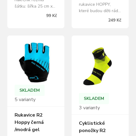
rukavice HOPPY,
šátku: šířka 25 cm x
které budou děti rády
délka 50 cm lehký a
99 Kč
nosit díky maximálně
velmi elastický
249 Kč
elastickému
materiál vhodné na
materiálu, který je
léto materiál:
dokonale schopen se
polyester
přizpůsobit tvaru
dětské ruky.
Polstrování na dlani
přináší nejen komfort,
ale také vyšší
odolnost proti
prodření v případě
pádu. EasyOff
SKLADEM
stahovací poutka pak
SKLADEM
5 varianty
značně…
3 varianty
Rukavice R2
Hoppy černá
Cyklistické
/modrá gel
ponožky R2