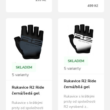
designem. Riley mají
vlastnosti materiálů
499 Kč
velmi jemné
klíčových partií byly
polstrování jen tam,
testovány a obstály
kde je to opravdu
za různých podmínek
užitečné. Praktické
vlhka i sucha.
stahovací pásky na
Kombinace nejlepších
prostředních prstech
materiálů pomohla
výrazně usnadňují
optimalizovat RIBBON
stažení rukavic z
pro jistotu i komfort
rukou. Minimalizace
při rychlých, i
množství švů
dlouhých závodech či
zaručuje, že…
vyjížďkách. RIBBON
SKLADEM
jsou…
SKLADEM
5 varianty
5 varianty
Rukavice R2 Ride
černá/bílá gel
Rukavice R2 Ride
černá/šedá gel
Rukavice s krátkými
prsty od společnosti
Rukavice s krátkými
R2 vyrobené z
prsty od společnosti