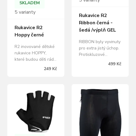
5 varianty
množství švů
SKLADEM
zaručuje, že…
5 varianty
Rukavice R2
Ribbon černá -
Rukavice R2
šedá /výplň GEL
Hoppy černé
RIBBON byly vyvinuty
R2 inovované dětské
pro extra jistý úchop.
rukavice HOPPY,
Protiskluzové
které budou děti rády
vlastnosti materiálů
499 Kč
nosit díky maximálně
klíčových partií byly
249 Kč
elastickému
testovány a obstály
materiálu, který je
za různých podmínek
dokonale schopen se
vlhka i sucha.
přizpůsobit tvaru
Kombinace nejlepších
dětské ruky.
materiálů pomohla
Polstrování na dlani
optimalizovat RIBBON
přináší nejen komfort,
pro jistotu i komfort
ale také vyšší
při rychlých, i
odolnost proti
dlouhých závodech či
prodření v případě
vyjížďkách. RIBBON
pádu. EasyOff