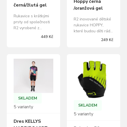
Hoppy černá
černá/žlutá gel
/oranžová gel
Rukavice s krátkými
R2 inovované dětské
prsty od společnosti
rukavice HOPPY,
R2 vyrobené z
které budou děti rády
materiálu AX SUEDE,
449 Kč
nosit díky maximálně
který je oblíbený pro
249 Kč
elastickému
svou měkkost a
materiálu, který je
zároveň odolnost.
dokonale schopen se
Rukavice RIDE jsou
přizpůsobit tvaru
vybaveny gelovými
dětské ruky.
protiskluzovými
Polstrování na dlani
částmi, které chrání
přináší nejen komfort,
nejvíce namáhané
ale také vyšší
části dlaní. Prostřední
odolnost proti
prsty jsou vybaveny
prodření v případě
SKLADEM
stahovacími šňůrkami.
pádu. EasyOff
SKLADEM
Pružný lem…
5 varianty
stahovací poutka pak
5 varianty
značně…
Dres KELLYS