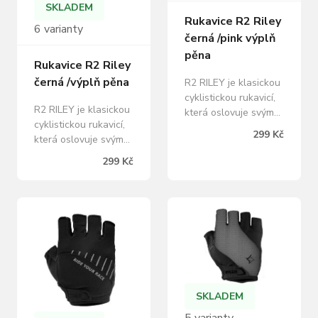
SKLADEM
Rukavice R2 Riley
6 varianty
černá /pink výplň
pěna
Rukavice R2 Riley
černá /výplň pěna
R2 RILEY je klasickou
cyklistickou rukavicí,
R2 RILEY je klasickou
která oslovuje svým
cyklistickou rukavicí,
jednoduchým a čistým
299 Kč
která oslovuje svým
designem. Riley mají
jednoduchým a čistým
velmi jemné
299 Kč
designem. Riley mají
polstrování jen tam,
velmi jemné
kde je to opravdu
polstrování jen tam,
užitečné. Praktické
kde je to opravdu
stahovací pásky na
užitečné. Praktické
prostředních prstech
stahovací pásky na
výrazně usnadňují
prostředních prstech
stažení rukavic z
výrazně usnadňují
rukou. Minimalizace
stažení rukavic z
množství švů
SKLADEM
rukou. Minimalizace
zaručuje, že…