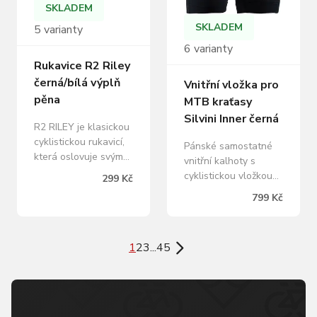
jsou…
SKLADEM
stahovací poutka pak
SKLADEM
5 varianty
značně…
6 varianty
Rukavice R2 Riley
černá/bílá výplň
Vnitřní vložka pro
pěna
MTB kraťasy
Silvini Inner černá
R2 RILEY je klasickou
cyklistickou rukavicí,
Pánské samostatné
která oslovuje svým
vnitřní kalhoty s
jednoduchým a čistým
cyklistickou vložkou
299 Kč
designem. Riley mají
Coolmax. Materiál je
799 Kč
velmi jemné
velmi prodyšný a
polstrování jen tam,
nohavice jsou
kde je to opravdu
zakončené
užitečné. Praktické
1
2
3
...
45
protiskluzovým
stahovací pásky na
elastickým lemem. V
prostředních prstech
pase mají poutka pro
výrazně usnadňují
lepší uchycení kalhot.
stažení rukavic z