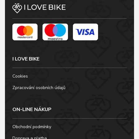
rukou. Minimalizace
množství švů
zaručuje, že…
I LOVE BIKE
Cookies
Zpracování osobních údajů
ON-LINE NÁKUP
Obchodní podmínky
Doprava a platba