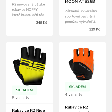
MOON ATS26B
R2 inovované dětské
rukavice HOPPY,
Základní universální
které budou děti rády
sportovní bavlněná
nosit díky maximálně
ponožka vytvářející
249 Kč
elastickému
příjemný pocit z
129 Kč
materiálu, který je
přírodního materiálu.
dokonale schopen se
Elastický nárt drží
přizpůsobit tvaru
ponožku dobře
dětské ruky.
usazenou během celé
Polstrování na dlani
aktivity. Ponožka je
přináší nejen komfort,
dobře odvětraná čímž
ale také vyšší
je efektivně
odolnost proti
redukovaná vlhkost.
prodření v případě
Složení materiálu:
pádu. EasyOff
70% Bavlna, 26%
stahovací poutka pak
Polyamid, 4% Elastan
SKLADEM
značně…
Velikosti: S –…
SKLADEM
4 varianty
5 varianty
Rukavice R2
Rukavice R2 Ride