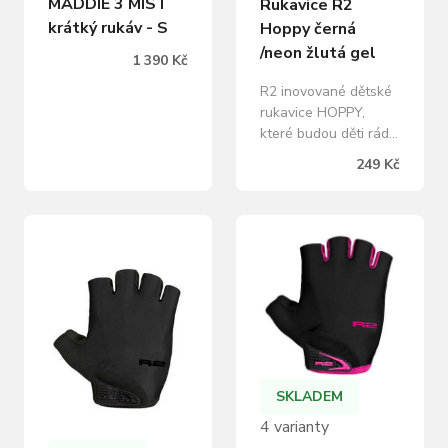
MADDIE 3 MIST
Rukavice R2
krátký rukáv - S
Hoppy černá
/neon žlutá gel
1 390 Kč
R2 inovované dětské
rukavice HOPPY,
které budou děti rády
nosit díky maximálně
249 Kč
elastickému
materiálu, který je
dokonale schopen se
přizpůsobit tvaru
dětské ruky.
Polstrování na dlani
přináší nejen komfort,
ale také vyšší
odolnost proti
prodření v případě
pádu. EasyOff
SKLADEM
stahovací poutka pak
4 varianty
značně…