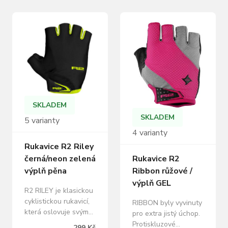
SKLADEM
SKLADEM
5 varianty
4 varianty
Rukavice R2 Riley
Rukavice R2
černá/neon zelená
Ribbon růžové /
výplň pěna
výplň GEL
R2 RILEY je klasickou
cyklistickou rukavicí,
RIBBON byly vyvinuty
která oslovuje svým
pro extra jistý úchop.
jednoduchým a čistým
Protiskluzové
299 Kč