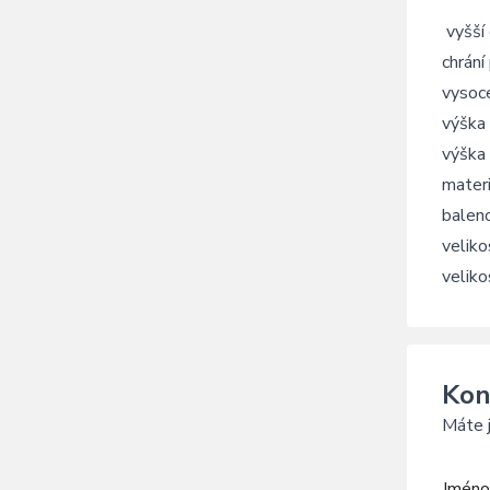
vyšší 
chrání
vysoc
výška
výška
mater
balen
velik
velik
Kon
Máte j
Jméno 