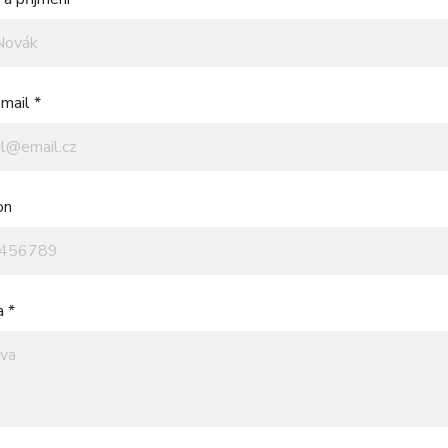
mail *
on
a *