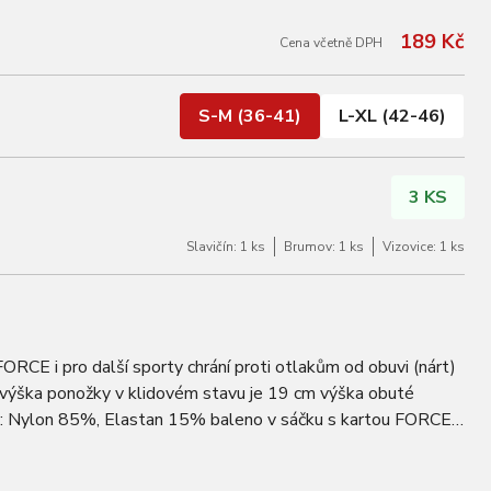
189 Kč
Cena včetně DPH
S-M (36-41)
L-XL (42-46)
3 KS
Slavičín: 1 ks
Brumov: 1 ks
Vizovice: 1 ks
FORCE i pro další sporty chrání proti otlakům od obuvi (nárt)
 výška ponožky v klidovém stavu je 19 cm výška obuté
l: Nylon 85%, Elastan 15% baleno v sáčku s kartou FORCE
R 36 - 41 / UK 4 - 7 velikost…