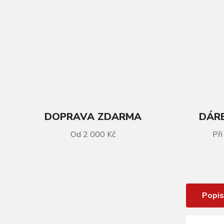
DOPRAVA ZDARMA
DÁRE
Od 2 000 Kč
Při
VÍCE INFORMACÍ
Ponožky FORCE STAGE, fluo-černé
Popis