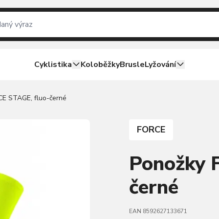
Cyklistika
Koloběžky
Brusle
Lyžování
E STAGE, fluo-černé
FORCE
Ponožky 
černé
EAN 8592627133671