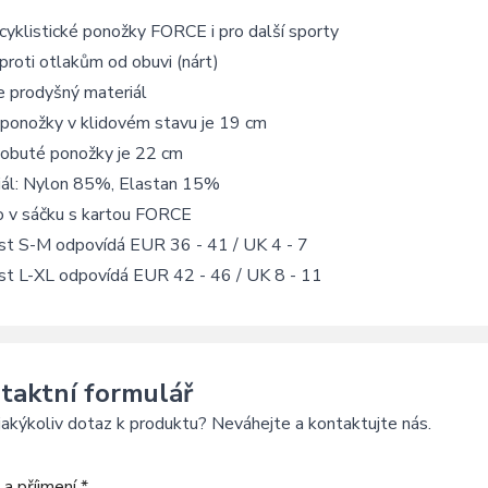
cyklistické ponožky FORCE i pro další sporty
 proti otlakům od obuvi (nárt)
e prodyšný materiál
 ponožky v klidovém stavu je 19 cm
 obuté ponožky je 22 cm
iál: Nylon 85%, Elastan 15%
o v sáčku s kartou FORCE
ost S-M odpovídá EUR 36 - 41 / UK 4 - 7
ost L-XL odpovídá EUR 42 - 46 / UK 8 - 11
taktní formulář
akýkoliv dotaz k produktu? Neváhejte a kontaktujte nás.
a příjmení *