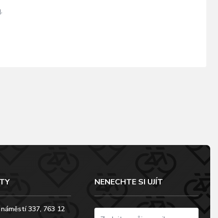
ů
.
TY
NENECHTE SI UJÍT
 náměstí 337, 763 12