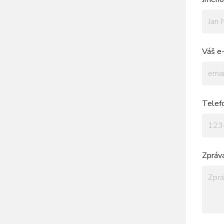
Váš e-
Telef
Zpráv