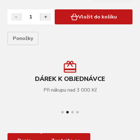
ponožky je 21 cm materiál: Nylon 85%, elastan 15%
baleno v sáčku s kartou FORCE
-
+
Vložit do košíku
Ponožky
DÁREK K OBJEDNÁVCE
Při nákupu nad 3 000 Kč
VÍCE INFORMACÍ
ponožky FORCE STRIPE dlouhé , modré