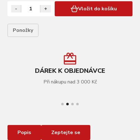
baleno v sáčku s kartou FORCE
-
+
Vložit do košíku
Ponožky
DÁREK K OBJEDNÁVCE
Při nákupu nad 3 000 Kč
VÍCE INFORMACÍ
ponožky FORCE COLOUR dlouhé , bílé
Popis
Zeptejte se