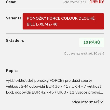
199 Kč
Cena:
Cena včetně DPH
Varianta:
PONOŽKY FORCE COLOUR DLOUHÉ,
BÍLÉ L-XL/42-46
Skladem:
10 PÁRŮ
Dodavatelský sklad: 10 párů
Popis:
vyšší cyklistické ponožky FORCE i pro další sporty
velikost S-M odpovídá EUR 36 - 41 / UK 4 - 7 velikost
L-XL odpovídá EUR 42 - 46 / UK 8 - 11 vysoce prodyšný
materiál výška neobuté ponožky je 17 cm výška obuté
Více informací
ponožky je 19 cm materiál: Nylon 85%, elastan 15%