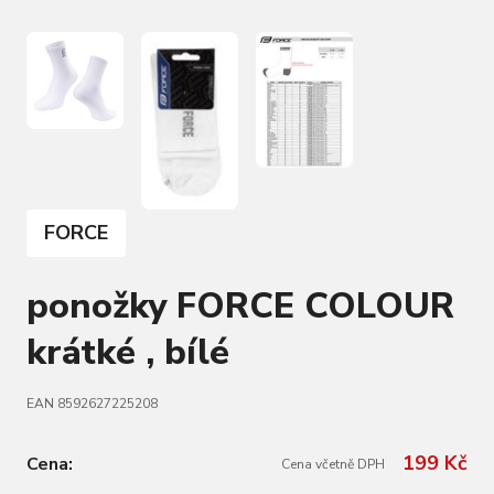
FORCE
ponožky FORCE COLOUR
krátké , bílé
EAN 8592627225208
199 Kč
Cena:
Cena včetně DPH