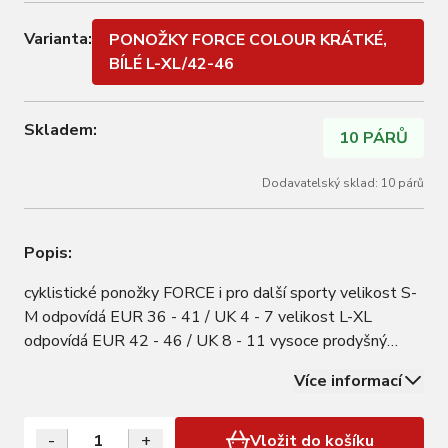
Varianta:
PONOŽKY FORCE COLOUR KRÁTKÉ,
BÍLÉ L-XL/42-46
Skladem:
10 PÁRŮ
Dodavatelský sklad: 10 párů
Popis:
cyklistické ponožky FORCE i pro další sporty velikost S-
M odpovídá EUR 36 - 41 / UK 4 - 7 velikost L-XL
odpovídá EUR 42 - 46 / UK 8 - 11 vysoce prodyšný
materiál výška neobuté ponožky je 10 cm výška obuté
Více informací
ponožky je 12 cm materiál: Nylon 85%, elastan 15%
baleno v sáčku s kartou FORCE
-
+
Vložit do košíku