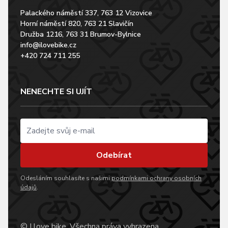
Palackého náměstí 337, 763 12 Vizovice
Horní náměstí 820, 763 21 Slavičín
Družba 1216, 763 31 Brumov-Bylnice
info@ilovebike.cz
+420 724 711 255
NENECHTE SI UJÍT
Odebírat
Odesláním souhlasíte s našimi
podmínkami ochrany osobních
údajů
.
© I love bike, Všechna práva vyhrazena.