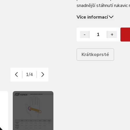
snadnější stáhnutí rukavi
baleno v sáčku s kartou 
Více informací
-
+
Krátkoprsté
1/4