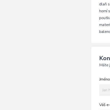
dlaň s
horní 
poutka
mater
balen
Kon
Máte j
Jméno 
Váš e-