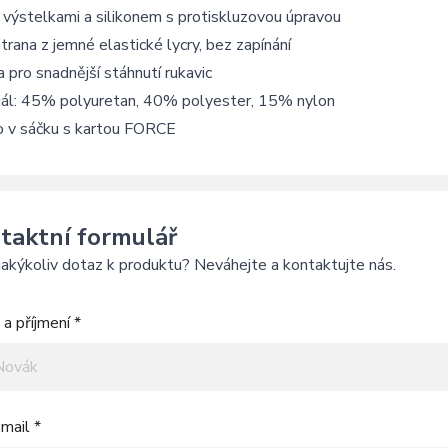
 výstelkami a silikonem s protiskluzovou úpravou
strana z jemné elastické lycry, bez zapínání
 pro snadnější stáhnutí rukavic
iál: 45% polyuretan, 40% polyester, 15% nylon
o v sáčku s kartou FORCE
taktní formulář
akýkoliv dotaz k produktu? Neváhejte a kontaktujte nás.
a příjmení *
mail *