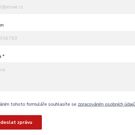
on
a *
áním tohoto formuláře souhlasíte se
zpracováním osobních údaj
deslat zprávu