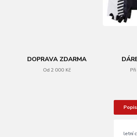
DOPRAVA ZDARMA
DÁRE
VÍCE INFORMACÍ
Od 2 000 Kč
Při
rukavice FORCE LINE bez zapínání ,
bílo -černé
Popis
letní 