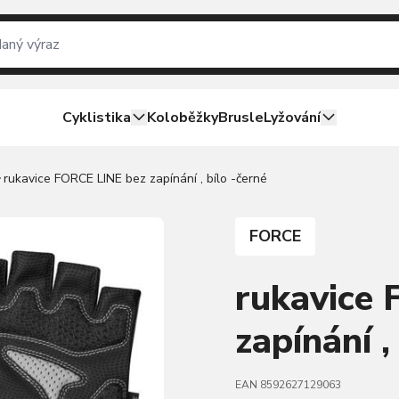
Cyklistika
Koloběžky
Brusle
Lyžování
rukavice FORCE LINE bez zapínání , bílo -černé
FORCE
rukavice
zapínání ,
EAN 8592627129063