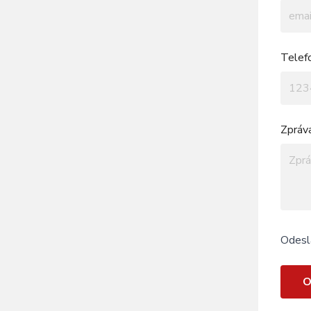
Telef
Zpráv
Odesl
O