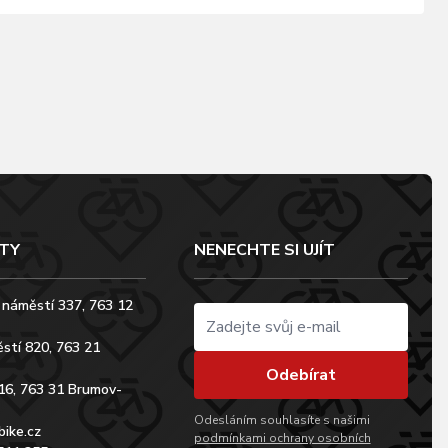
TY
NENECHTE SI UJÍT
 náměstí 337, 763 12
stí 820, 763 21
Odebírat
16, 763 31 Brumov-
Odesláním souhlasíte s našimi
bike.cz
podmínkami ochrany osobních