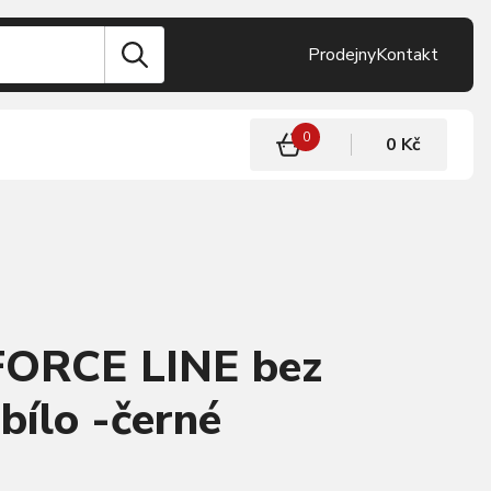
Prodejny
Kontakt
0
0 Kč
 FORCE LINE bez
 bílo -černé