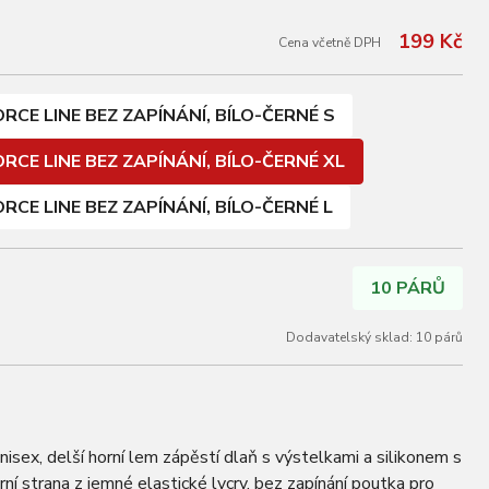
199 Kč
Cena včetně DPH
RCE LINE BEZ ZAPÍNÁNÍ, BÍLO-ČERNÉ S
RCE LINE BEZ ZAPÍNÁNÍ, BÍLO-ČERNÉ XL
RCE LINE BEZ ZAPÍNÁNÍ, BÍLO-ČERNÉ L
10 PÁRŮ
Dodavatelský sklad: 10 párů
 unisex, delší horní lem zápěstí dlaň s výstelkami a silikonem s
ní strana z jemné elastické lycry, bez zapínání poutka pro