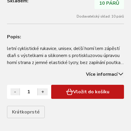
Skladem:
10 PÁRŮ
Dodavatelský sklad: 10 párů
Popis:
letní cyklistické rukavice, unisex, delší horní lem zápěstí
dlaň s výstelkami a silikonem s protiskluzovou úpravou
horní strana z jemné elastické lycry, bez zapínání poutka
pro snadnější stáhnutí rukavic materiál: 45% polyuretan,
Více informací
40% polyester, 15% nylon baleno v sáčku s kartou
FORCE
-
+
Vložit do košíku
Krátkoprsté