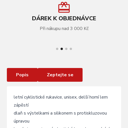
DÁREK K OBJEDNÁVCE
Při nákupu nad 3 000 Kč
VÍCE INFORMACÍ
rukavice FORCE LINE bez zapínání , fluo -černé
Popis
Zeptejte se
letní cyklistické rukavice, unisex, delší horní lem
zápěstí
dlaň s výstelkami a silikonem s protiskluzovou
úpravou