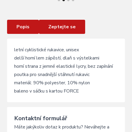
rukavice FORCE EVEN bez zapínání , šedo -bílé
Popis
Zeptejte se
letní cyklistické rukavice, unisex
delší horní lem zápěstí, dlaň s výstelkami
horní strana z jemné elastické lycry, bez zapínání
poutka pro snadnější stáhnutí rukavic
materiál: 90% polyester, 10% nylon
baleno v sáčku s kartou FORCE
Kontaktní formulář
Máte jakýkoliv dotaz k produktu? Neváhejte a