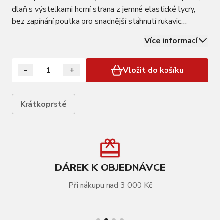
dlaň s výstelkami horní strana z jemné elastické lycry,
bez zapínání poutka pro snadnější stáhnutí rukavic
materiál: 90% polyester, 10% nylon baleno v sáčku s
Více informací
kartou FORCE
-
+
Vložit do košíku
Krátkoprsté
DÁREK K OBJEDNÁVCE
Při nákupu nad 3 000 Kč
VÍCE INFORMACÍ