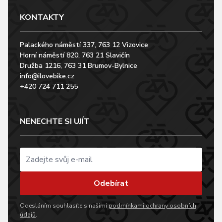
KONTAKTY
Palackého náměstí 337, 763 12 Vizovice
Horní náměstí 820, 763 21 Slavičín
Družba 1216, 763 31 Brumov-Bylnice
info@ilovebike.cz
+420 724 711 255
NENECHTE SI UJÍT
Odebírat
Odesláním souhlasíte s našimi
podmínkami ochrany osobních
údajů
.