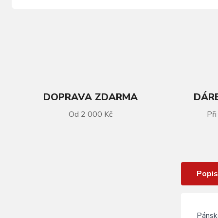
DOPRAVA ZDARMA
DÁRE
VÍCE INFORMACÍ
Od 2 000 Kč
Při
Pánské černé triko s potiskem
GHOST - S
Popis
Pánsk