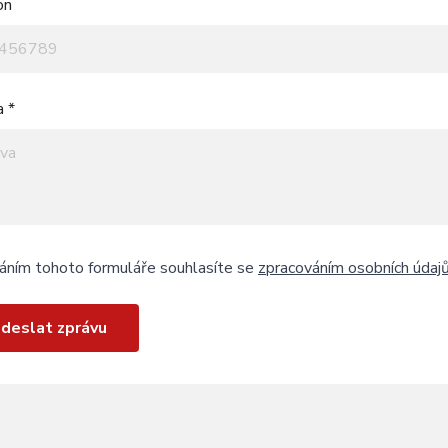
on
a *
áním tohoto formuláře souhlasíte se
zpracováním osobních údaj
deslat zprávu