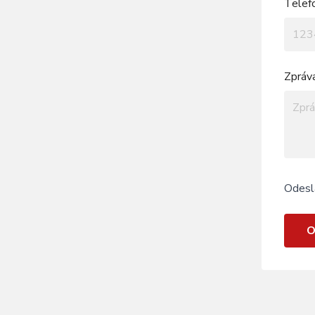
Telef
Zpráv
Odesl
O