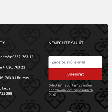
TY
NENECHTE SI UJÍT
 náměstí 337, 763 12
stí 820, 763 21
Odebírat
16, 763 31 Brumov-
Odesláním souhlasíte s našimi
bike.cz
podmínkami ochrany osobních
711 255
údajů
.