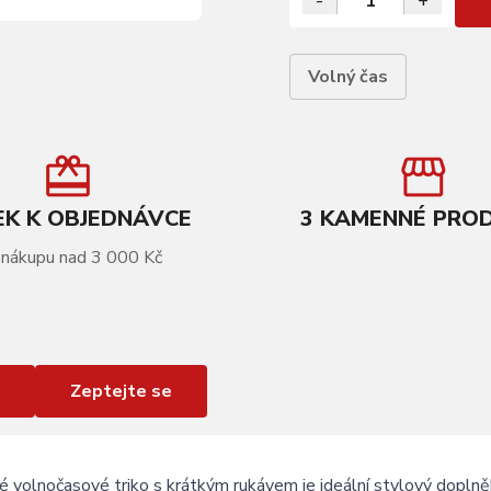
-
+
Volný čas
K K OBJEDNÁVCE
3 KAMENNÉ PRO
 nákupu nad 3 000 Kč
Zeptejte se
é volnočasové triko s krátkým rukávem je ideální stylový dopl