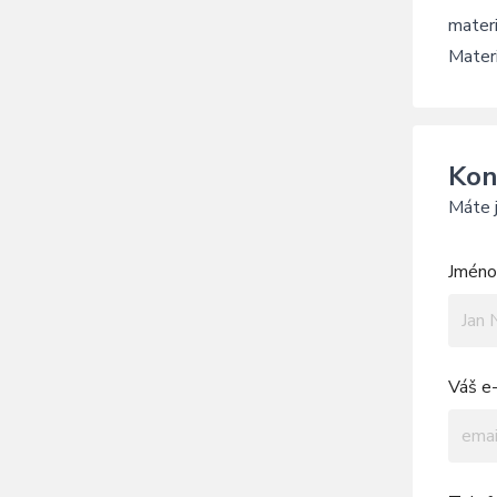
materi
Materi
Kon
Máte j
Jméno 
Váš e-