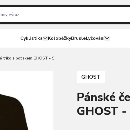
Cyklistika
Koloběžky
Brusle
Lyžování
é triko s potiskem GHOST - S
GHOST
Pánské če
GHOST -