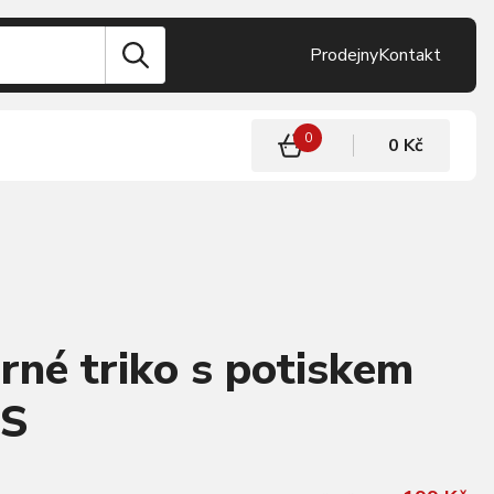
Prodejny
Kontakt
0
0 Kč
rné triko s potiskem
 S