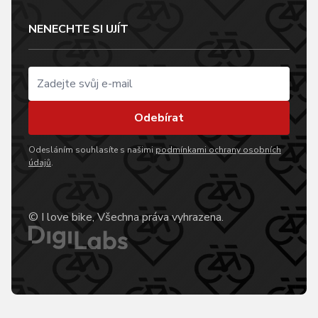
NENECHTE SI UJÍT
Odebírat
Odesláním souhlasíte s našimi
podmínkami ochrany osobních
údajů
.
© I love bike, Všechna práva vyhrazena.