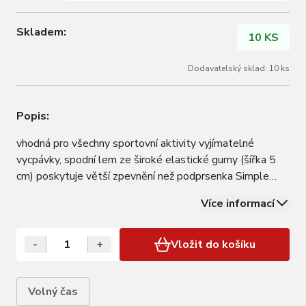
Skladem:
10 KS
Dodavatelský sklad: 10 ks
Popis:
vhodná pro všechny sportovní aktivity vyjímatelné
vycpávky, spodní lem ze široké elastické gumy (šířka 5
cm) poskytuje větší zpevnění než podprsenka Simple
materiál: 80% polyester, 20% elastan vyztužené
Více informací
košíčky: 100% polyester baleno v sáčku
-
+
Vložit do košíku
Volný čas