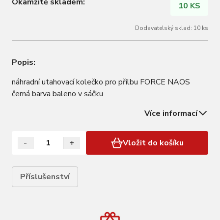
Okamžitě skladem:
10 KS
Dodavatelský sklad: 10 ks
Popis:
náhradní utahovací kolečko pro přilbu FORCE NAOS
černá barva baleno v sáčku
Více informací
-
+
Vložit do košíku
Příslušenství