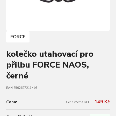
FORCE
kolečko utahovací pro
přilbu FORCE NAOS,
černé
EAN 8592627211416
149 Kč
Cena:
Cena včetně DPH