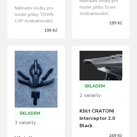
Náhradní vložky pro
model přilby Score
Náhradní vložky pro
Antibakteriální
model přilby TOWN
úprava Barva:
CAP Antibakteriální
199 Kč
stříbrná
úprava Barva: černá
199 Kč
SKLADEM
2 varianty
Kšilt CRATONI
SKLADEM
Interceptor 2.0
3 varianty
Black
249 Kč