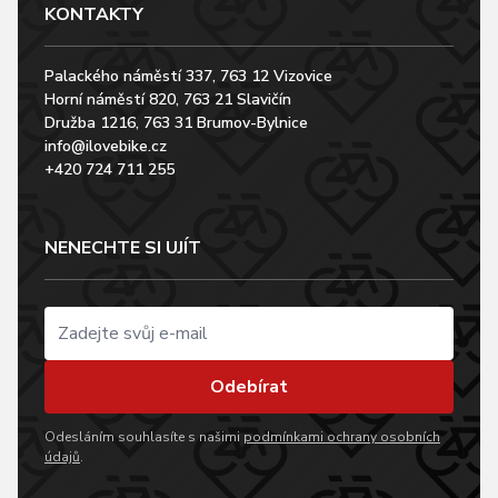
KONTAKTY
Palackého náměstí 337, 763 12 Vizovice
Horní náměstí 820, 763 21 Slavičín
Družba 1216, 763 31 Brumov-Bylnice
info@ilovebike.cz
+420 724 711 255
NENECHTE SI UJÍT
Odebírat
Odesláním souhlasíte s našimi
podmínkami ochrany osobních
údajů
.