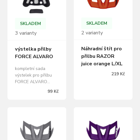
Materiál Plast Popis
intenzivních jízdách.
velikosti standard
baleno v sáčku
Model ATHA03B
SKLADEM
SKLADEM
2 varianty
3 varianty
Náhradní štít pro
výstelka přilby
přilbu RAZOR
FORCE ALVARO
juice orange L/XL
kompletní sada
219 Kč
výstelek pro přilbu
FORCE ALVARO
velikost XS-S, S-M, L-
99 Kč
XL černá barva se
síťkou baleno v sáčku