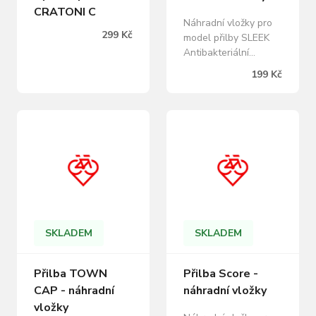
CRATONI C
Náhradní vložky pro
299 Kč
model přilby SLEEK
Antibakteriální
úprava Barva:
199 Kč
stříbrná
SKLADEM
SKLADEM
Přilba TOWN
Přilba Score -
CAP - náhradní
náhradní vložky
vložky