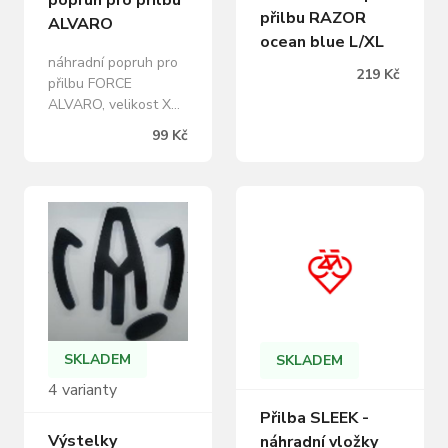
přilbu RAZOR
ALVARO
ocean blue L/XL
náhradní popruh pro
219 Kč
přilbu FORCE
ALVARO, velikost XS-
S, S-M, L-XL kratší a
99 Kč
delší nylonový
popruh, 2x
rozdělovač, 2x fixační
kolík, přezka, koncové
táhlo, 2x průvlek
popruhu návod na
výměnu popruhu v
sekci " ke stažení"
černá barva baleno v
sáčku
SKLADEM
SKLADEM
4 varianty
Přilba SLEEK -
Výstelky
náhradní vložky