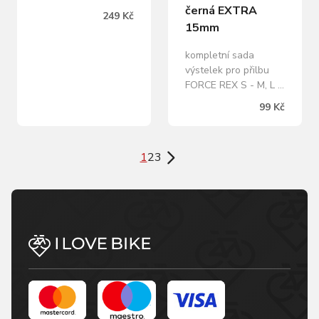
černá EXTRA
249 Kč
15mm
kompletní sada
výstelek pro přilbu
FORCE REX S - M, L -
XL šířka výstelky (15
99 Kč
mm) použitím výstelky
dosáhnete zmenšení
obvodu přilby o jednu
1
2
3
velikost (z S-M na
velikost XS - S; z L-XL
na velikost S - M)
neutrální černá barva
se síťkou baleno v
sáčku