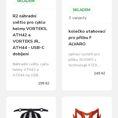
SKLADEM
SKLADEM
R2 náhradní
3 varianty
světlo pro cyklo
helmy VORTEKS,
kolečko utahovací
ATH42 a
pro přilbu F
VORTEKS JR.,
ALVARO
ATH44 - USB-C
dobíjení
upínací systém pro
přilbu ALVARO s
Náhradní světlo cyklo
technologií 4TEX,
helmy ATH42 a
velikost XS-S, S-M, L-
149 Kč
ATH44 na USB
XL Tento inovativní
dobíjení. Světelný
systém poskytuje
199 Kč
výkon 350 - 450 Lm, 3
dokonalé
módy blikání, doba
přizpůsobení přilby na
blikání cca 6-8 h,
vaší hlavě bez vzniku
ochrana proti vodě
tlakových bodů, což
IPX5, dobíjecí pomocí
zajišťuje dlouhodobý
USB-C. Vlastnosti
komfort i při