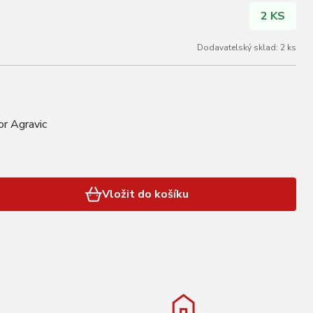
2 KS
Dodavatelský sklad: 2 ks
or Agravic
Vložit do košíku