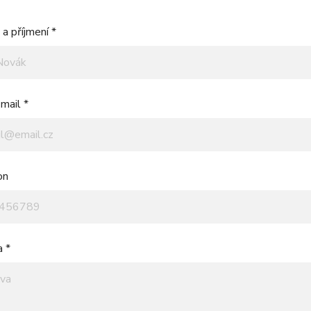
a příjmení *
mail *
on
a *