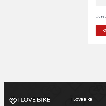
Odesl
O
I LOVE BIKE