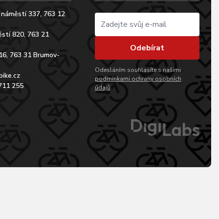
 náměstí 337, 763 12
stí 820, 763 21
Odebírat
16, 763 31 Brumov-
Odesláním souhlasíte s našimi
bike.cz
podmínkami ochrany osobních
711 255
údajů
.