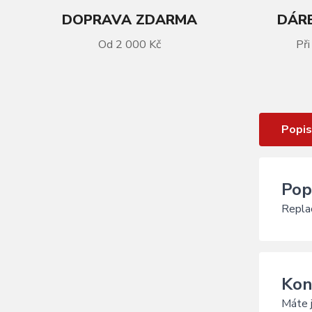
DOPRAVA ZDARMA
DÁRE
Od 2 000 Kč
Při
VÍCE INFORMACÍ
Kšilt CRATONI Agravic Black
Popis
Pop
Replac
Kon
Máte j