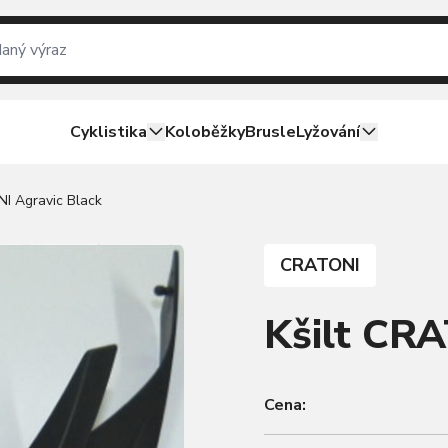
Cyklistika
Koloběžky
Brusle
Lyžování
NI Agravic Black
CRATONI
Kšilt CRA
Cena: