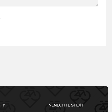
ů
.
TY
NENECHTE SI UJÍT