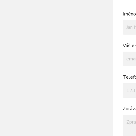
Jméno 
Váš e-
Telef
Zpráv