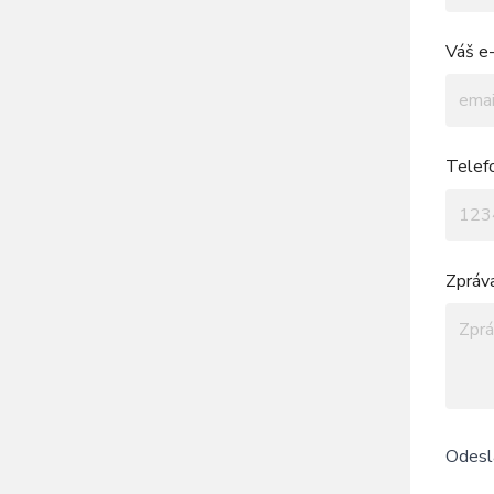
Váš e-
Telef
Zpráv
Odesl