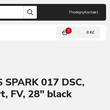
Prodejny
Kontakt
0
0 Kč
S SPARK 017 DSC,
t, FV, 28" black