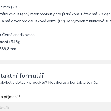
15mm (28”)
zální dvoustěnný ráfek vyvinutý pro jízdní kola. Ráfek má 28 děr
) a má otvor pro galuskový ventil (FV). Je vyroben z hliníkové sliti
:
Černá anodizovaná
nost:
548g
589,8mm
taktní formulář
akýkoliv dotaz k produktu? Neváhejte a kontaktujte nás.
a příjmení *