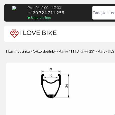
Po - Pá: 9:00 - 17:00
+420 724 711 255
Jsme on-line
Hlavní stránka
Cyklo doplňky
Ráfky
MTB ráfky 29"
Ráfek KLS