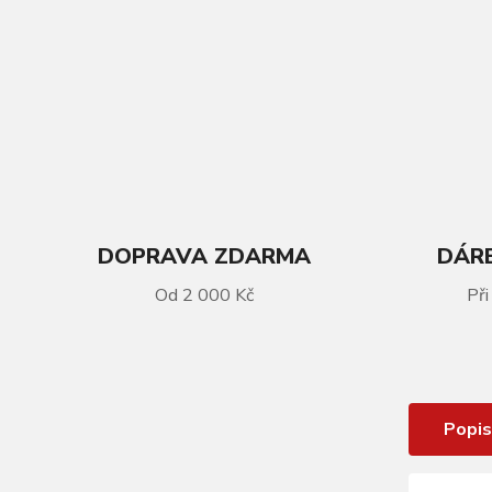
DOPRAVA ZDARMA
DÁRE
VÍCE INFORMACÍ
Od 2 000 Kč
Při
Ráfek KLS SPARK 017 DSC, 32H, 1
Nýt, FV, 28" black
Popis