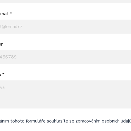
mail *
on
a *
áním tohoto formuláře souhlasíte se
zpracováním osobních údaj