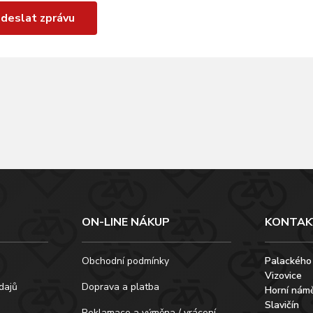
deslat zprávu
ON-LINE NÁKUP
KONTAK
Obchodní podmínky
Palackého
Vizovice
dajů
Doprava a platba
Horní námě
Slavičín
Reklamace a výměna / vrácení