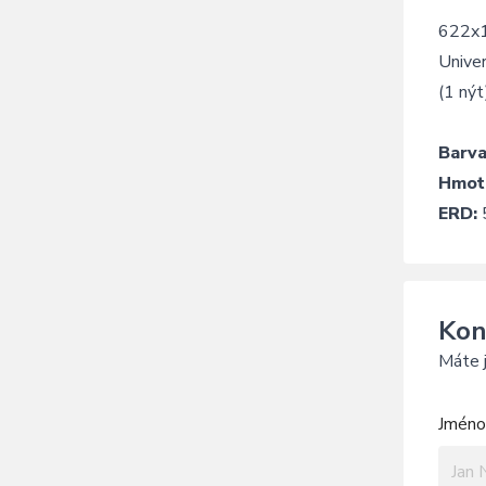
622x
Univer
(1 nýt
Barva
Hmot
ERD:
Kon
Máte j
Jméno 