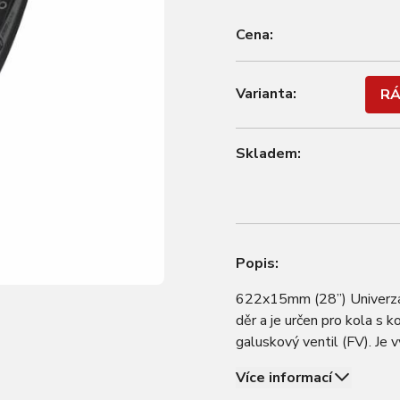
Cena:
Varianta:
RÁ
Skladem:
Popis:
622x15mm (28”) Univerzáln
děr a je určen pro kola s 
galuskový ventil (FV). Je v
tréninky. Barva: Černá an
Více informací