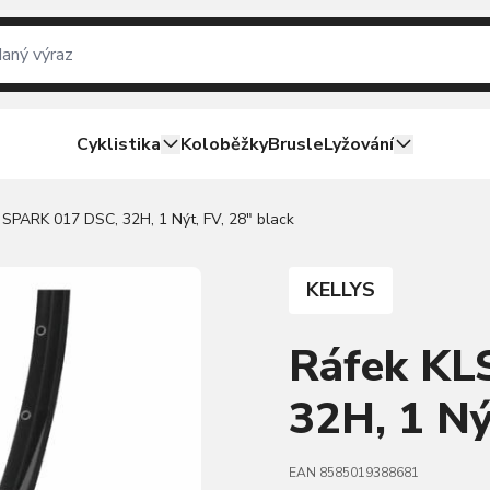
Cyklistika
Koloběžky
Brusle
Lyžování
 SPARK 017 DSC, 32H, 1 Nýt, FV, 28" black
KELLYS
Ráfek KL
32H, 1 Ný
EAN 8585019388681