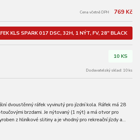
769 Kč
Cena včetně DPH
FEK KLS SPARK 017 DSC, 32H, 1 NÝT, FV, 28" BLACK
10 KS
Dodavatelský sklad: 10 ks
í dvoustěnný ráfek vyvinutý pro jízdní kola. Ráfek má 28
kotoučovými brzdami. Je nýtovaný (1 nýt) a má otvor pro
yroben z hliníkové slitiny a je vhodný pro rekreační jízdy a
odizovaná Hmotnost:…