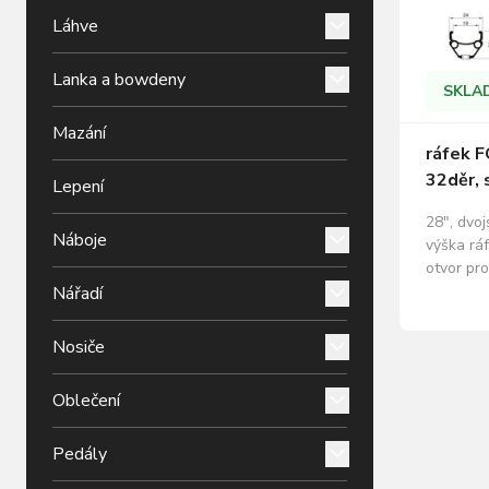
Láhve
Lanka a bowdeny
SKLA
Mazání
ráfek 
32děr, 
Lepení
28", dvoj
Náboje
výška ráf
otvor pr
(efektivn
Nářadí
brzdy, br
hliníku h
Nosiče
Oblečení
Pedály