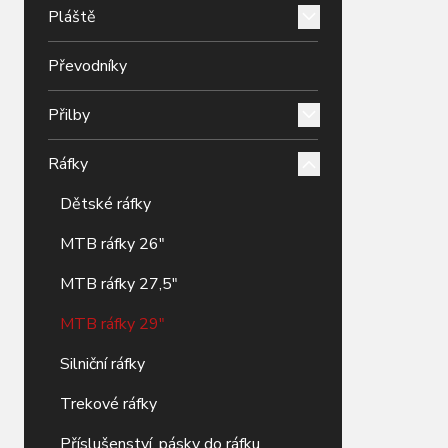
Pláště
Převodníky
Přilby
Ráfky
Dětské ráfky
MTB ráfky 26"
MTB ráfky 27,5"
MTB ráfky 29"
Silniční ráfky
Trekové ráfky
Příslušenství, pásky do ráfku