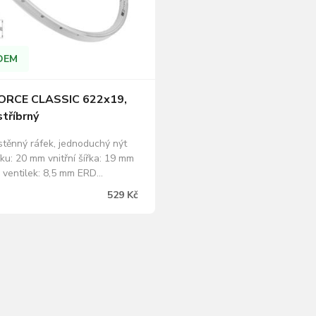
DEM
FORCE CLASSIC 622x19,
stříbrný
stěnný ráfek, jednoduchý nýt
ku: 20 mm vnitřní šířka: 19 mm
o ventilek: 8,5 mm ERD
í průměr ráfku): 599 mm pro V-
529 Kč
oušený bok materiál: slitina
motnost: 592 g