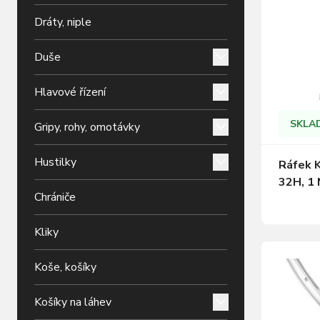
Dráty, niple
Duše
Hlavové řízení
SKLA
Gripy, rohy, omotávky
Hustilky
Ráfek 
32H, 1 
Chrániče
Kliky
Koše, košíky
Košíky na láhev