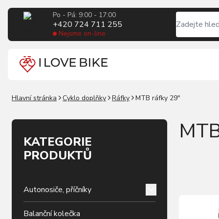
Po - Pá: 9:00 - 17:00
+420 724 711 255
Nejsme on-line
Hlavní stránka
Cyklo doplňky
Ráfky
MTB ráfky 29"
MT
KATEGORIE
PRODUKTŮ
Autonosiče, příčníky
Balanční kolečka