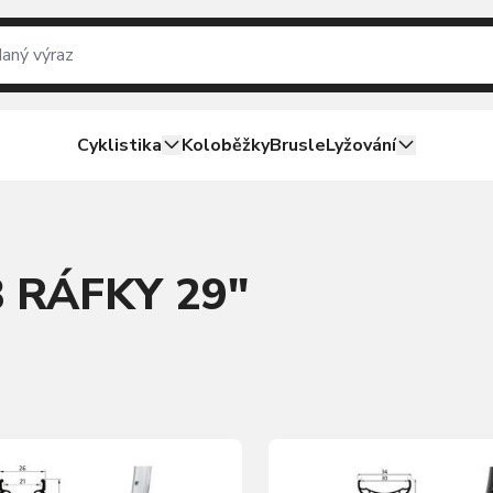
Cyklistika
Koloběžky
Brusle
Lyžování
B
RÁFKY 29"