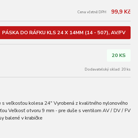
99,9 Kč
Cena včetně DPH
PÁSKA DO RÁFKU KLS 24 X 14MM (14 - 507), AV/FV
20 KS
Dodavatelský sklad: 20 ks
le s veľkosťou kolesa 24" Vyrobená z kvalitného nylonového
sťou Veľkosť otvoru 9 mm - pre duše s ventilom AV / DV / FV
sy balené v krabičke