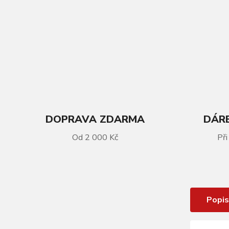
DOPRAVA ZDARMA
DÁRE
VÍCE INFORMACÍ
Od 2 000 Kč
Při
Páska do ráfku KLS 24 x 14mm (14 -
507), AV/FV
Popis