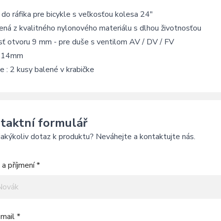
do ráfika pre bicykle s veľkosťou kolesa 24"
ná z kvalitného nylonového materiálu s dlhou životnosťou
sť otvoru 9 mm - pre duše s ventilom AV / DV / FV
 : 14mm
e : 2 kusy balené v krabičke
taktní formulář
akýkoliv dotaz k produktu? Neváhejte a kontaktujte nás.
a příjmení *
mail *