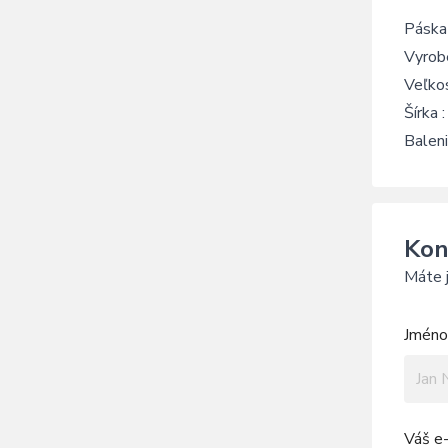
Páska 
Vyrobe
Veľko
Šírka
Baleni
Kon
Máte j
Jméno 
Váš e-