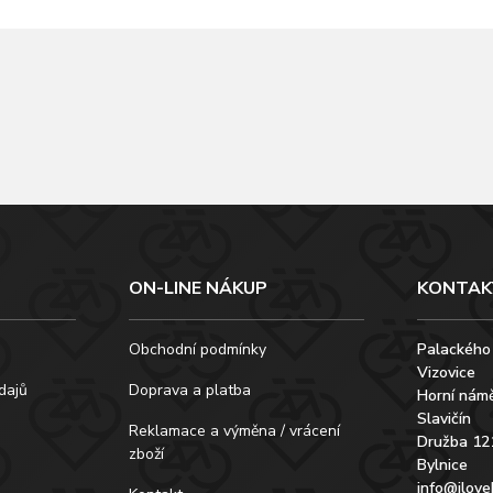
ON-LINE NÁKUP
KONTAK
Obchodní podmínky
Palackého
Vizovice
dajů
Doprava a platba
Horní námě
Slavičín
Reklamace a výměna / vrácení
Družba 12
zboží
Bylnice
info@ilove