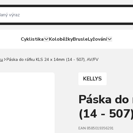
Cyklistika
Koloběžky
Brusle
Lyžování
ku
Páska do ráfku KLS 24 x 14mm (14 - 507), AV/FV
KELLYS
Páska do
(14 - 507
EAN 8585019356291