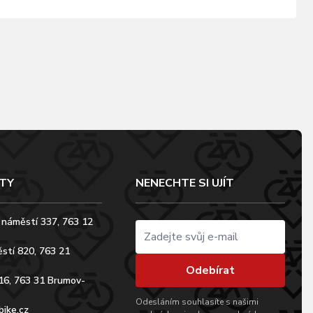
TY
NENECHTE SI UJÍT
 náměstí 337, 763 12
stí 820, 763 21
Odebírat
16, 763 31 Brumov-
Odesláním souhlasíte s našimi
bike.cz