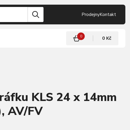
Prodejny
Kontakt
0
0 Kč
 ráfku KLS 24 x 14mm
), AV/FV