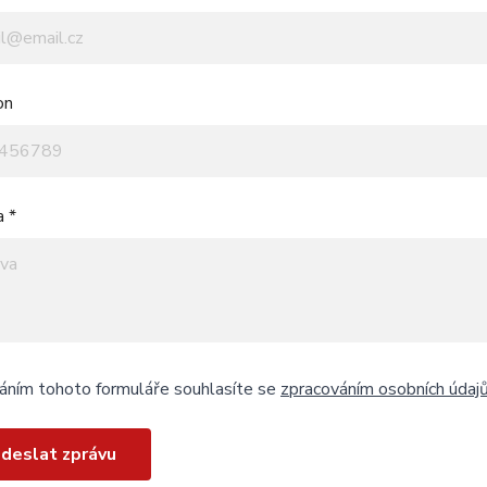
on
a *
áním tohoto formuláře souhlasíte se
zpracováním osobních údaj
deslat zprávu