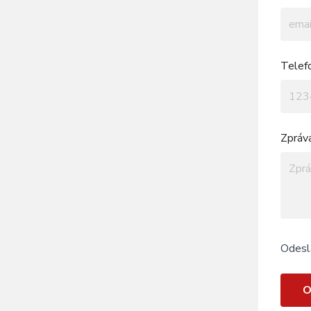
Telef
Zpráv
Odesl
O