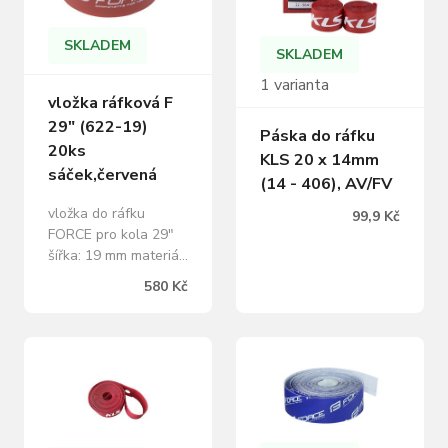
SKLADEM
SKLADEM
1 varianta
vložka ráfková F
29" (622-19)
Páska do ráfku
20ks
KLS 20 x 14mm
sáček,červená
(14 - 406), AV/FV
vložka do ráfku
99,9 Kč
FORCE pro kola 29"
šířka: 19 mm materiál:
PVC - pružný baleno
580 Kč
v sáčku a prodej po
20 ks hmotnost: 1 ks
= 28 g uvedená cena
je za 1 ks