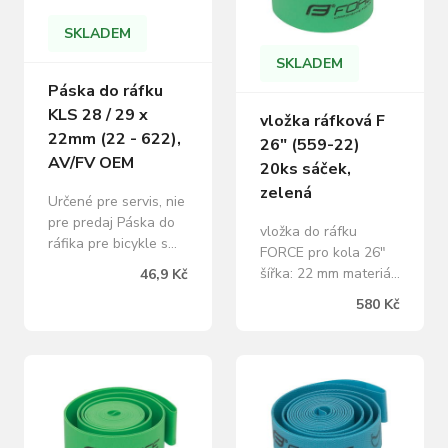
- pre duše s ventilom
SKLADEM
AV / FV Šírka: 16 mm
SKLADEM
Páska do ráfku
KLS 28 / 29 x
vložka ráfková F
22mm (22 - 622),
26" (559-22)
AV/FV OEM
20ks sáček,
zelená
Určené pre servis, nie
pre predaj Páska do
vložka do ráfku
ráfika pre bicykle s
FORCE pro kola 26"
veľkosťou kolesa 28 "
šířka: 22 mm materiál:
46,9 Kč
/ 29" Vyrobená z
NYLON baleno v
580 Kč
kvalitného
sáčku a prodej po 20
nylonového materiálu
ks hmotnost: 1 ks =
s dlhou životnosťou
21 g uvedená cena je
Odporúčané pre
za 1 ks
dvojstenný ráfik
Veľkosť otvoru 9 mm
- pre duše s ventilom