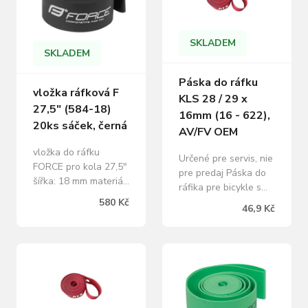
Veľkosť otvoru 9 mm
- pre duše s ventilom
AV / FV Šírka: 22mm
SKLADEM
SKLADEM
Páska do ráfku
vložka ráfková F
KLS 28 / 29 x
27,5" (584-18)
16mm (16 - 622),
20ks sáček, černá
AV/FV OEM
vložka do ráfku
Určené pre servis, nie
FORCE pro kola 27,5"
pre predaj Páska do
šířka: 18 mm materiál:
ráfika pre bicykle s
NYLON baleno v
veľkosťou kolesa 28 "
580 Kč
46,9 Kč
sáčku a prodej po 20
/ 29" Vyrobená z
ks hmotnost: 1 ks =
kvalitného
17 g uvedená cena je
nylonového materiálu
za 1 ks
s dlhou životnosťou
Odporúčané pre
dvojstenný ráfik
Veľkosť otvoru 9 mm