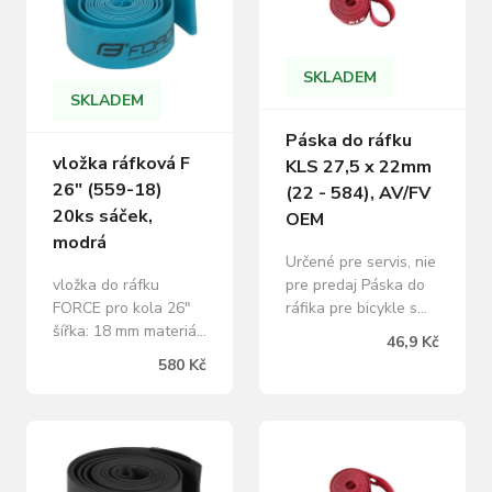
SKLADEM
SKLADEM
Páska do ráfku
vložka ráfková F
KLS 27,5 x 22mm
26" (559-18)
(22 - 584), AV/FV
20ks sáček,
OEM
modrá
Určené pre servis, nie
vložka do ráfku
pre predaj Páska do
FORCE pro kola 26"
ráfika pre bicykle s
šířka: 18 mm materiál:
veľkosťou kolesa
46,9 Kč
NYLON baleno v
27,5" Vyrobená z
580 Kč
sáčku a prodej po 20
kvalitného
ks hmotnost: 1 ks =
nylonového materiálu
14 g uvedená cena je
s dlhou životnosťou
za 1 ks
Odporúčané pre
dvojstenný ráfik