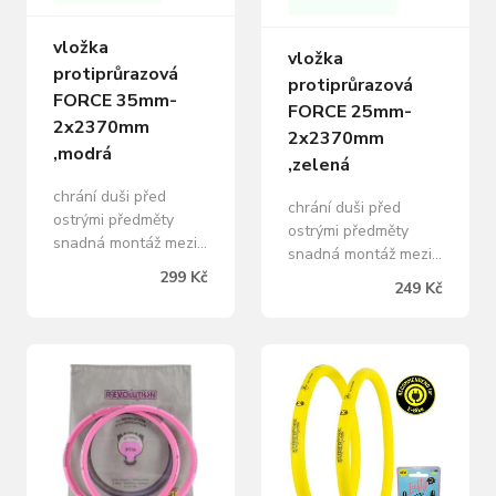
vložka
vložka
protiprůrazová
protiprůrazová
FORCE 35mm-
FORCE 25mm-
2x2370mm
2x2370mm
,modrá
,zelená
chrání duši před
chrání duši před
ostrými předměty
ostrými předměty
snadná montáž mezi
snadná montáž mezi
plášť a duši délka: 2 x
plášť a duši délka: 2 x
299 Kč
249 Kč
2370 mm ( sada
2370 mm ( sada
obsahuje 2 vložky )
obsahuje 2 vložky )
šířka: 35 mm materiál:
šířka: 25 mm materiál:
TPU baleno na kartě
TPU baleno na kartě
FORCE
FORCE