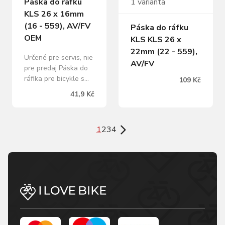
Páska do ráfku
1 varianta
KLS 26 x 16mm
(16 - 559), AV/FV
Páska do ráfku
OEM
KLS KLS 26 x
22mm (22 - 559),
Určené pre servis, nie
AV/FV
pre predaj Páska do
ráfika pre bicykle s
109 Kč
veľkosťou kolesa 26"
41,9 Kč
Vyrobená z
kvalitného
nylonového materiálu
1
2
3
4
s dlhou životnosťou
Odporúčané pre
dvojstenný ráfik
Veľkosť otvoru 9 mm
- pre duše s ventilom
AV / FV Šírka: 16mm