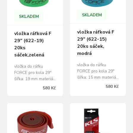
AV / FV Šírka: 22 mm
SKLADEM
SKLADEM
vložka ráfková F
vložka ráfková F
29" (622-15)
29" (622-19)
20ks sáček,
20ks
modrá
sáček,zelená
vložka do ráfku
vložka do ráfku
FORCE pro kola 29"
FORCE pro kola 29"
šířka: 15 mm materiál:
šířka: 19 mm materiál:
NYLON baleno v
NYLON baleno v
580 Kč
580 Kč
sáčku a prodej po 20
sáčku a prodej po 20
ks hmotnost: 1 ks =
ks hmotnost: 1 ks =
16 g uvedená cena je
18 g uvedená cena je
za 1 ks
za 1 ks