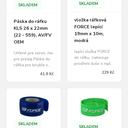
SKLADEM
SKLADEM
vložka ráfková
Páska do ráfku
FORCE lepící
KLS 26 x 22mm
19mm x 10m,
(22 - 559), AV/FV
modrá
OEM
lepící vložka FORCE
Určené pre servis, nie
do ráfku, zamezuje
pre predaj Páska do
prodření duše o niple
ráfika pre bicykle s
NE pro bezdušové
veľkosťou kolesa 26"
229 Kč
41,9 Kč
provedení délka: 10 m
Vyrobená z
šířka: 19 mm materiál:
kvalitného
nylon hmotnost: 108
nylonového materiálu
g baleno na kartě
s dlhou životnosťou
FORCE
Odporúčané pre
dvojstenný ráfik
Veľkosť otvoru 9 mm
- pre duše s ventilom
SKLADEM
AV / FV Šírka: 22mm
SKLADEM