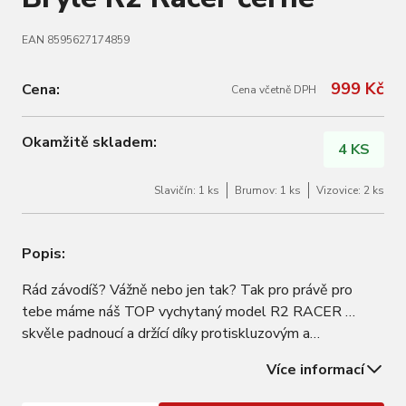
EAN 8595627174859
999 Kč
Cena:
Cena včetně DPH
Okamžitě skladem:
4 KS
Slavičín: 1 ks
Brumov: 1 ks
Vizovice: 2 ks
Popis:
Rád závodíš? Vážně nebo jen tak? Tak pro právě pro
tebe máme náš TOP vychytaný model R2 RACER …
skvěle padnoucí a držící díky protiskluzovým a
nastavitelným stranicím a nosníku, v mnoha barevných
Více informací
variantách a technických specifikacích! Jeden z nejlehčích a
nejodolnějších modelů. Vybrané modely…