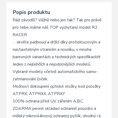
Popis produktu
Rád závodíš? Vážně nebo jen tak? Tak pro právě
pro tebe máme náš TOP vychytaný model R2
RACER
… skvěle padnoucí a držící díky protiskluzovým a
nastavitelným stranicím a nosníku, v mnoha
barevných variantách a technických specifikacích!
Jeden z nejlehčích a nejodolnějších modelů.
Vybrané modely včetně automatického samo-
zatmanování čoček.
Možnost dokoupení optické vložky, kod položky
ATPRX, ATPRX4, ATPRX7
100% ochrana před UV zářením A,B,C.
ZDARMA pevné skládací ochranné pouzdro a
měkký mikrovláknový ochranný pytlík, vhodný i k