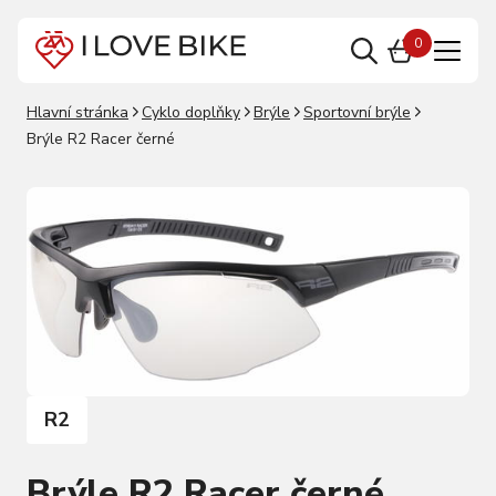
0
Hlavní stránka
Cyklo doplňky
Brýle
Sportovní brýle
Brýle R2 Racer černé
R2
Brýle R2 Racer černé