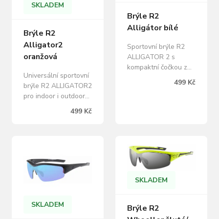
SKLADEM
Brýle R2
Alligátor bílé
Brýle R2
Alligator2
Sportovní brýle R2
oranžová
ALLIGATOR 2 s
kompaktní čočkou z
Universální sportovní
jednoho kusu
499 Kč
brýle R2 ALLIGATOR2
odolného
pro indoor i outdoor
polykarbonátu, navíc
využití. Materiál rámu:
s protiskluzovými
499 Kč
Polykarbonát Barva
straničkami skvěle
rámu: lesklý černý
sedí a svou
Materiál čoček:
universálností se hodí
Nárazuvzdorný
pro široké spektrum
polykarbonát Barva
indoorových i
čoček: oranžová s
outdoorových sportů.
povrchovou úpravou
Vysoká kvalita za
SKLADEM
flash mirror Kategorie
dostupnou cenu.
slunečního filtru: 1
100% ochrana před
SKLADEM
Brýle R2
Velikost brýlí:
UV zářením A,B,C.