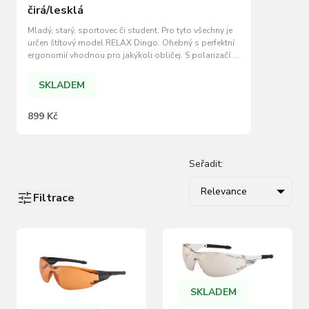
čirá/lesklá
Mladý, starý, sportovec či student. Pro tyto všechny je
určen štítový model RELAX Dingo. Ohebný s perfektní
ergonomií vhodnou pro jakýkoli obličej. S polarizačí či
zrcadlovou čočkou, volba je už jen na Vás. 100%
ochrana před UV zářením A,B,C. 100% ochrana před
SKLADEM
UV zářením A,B,C. ZDARMA měkký…
899 Kč
Seřadit:
Relevance
Filtrace
SKLADEM