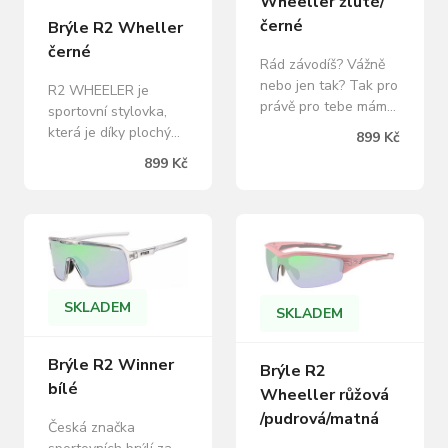
Wheeller žluté/
Standard, rozměry
ZDARMA…
rámu: 63…
černé
Brýle R2 Wheller
černé
Rád závodíš? Vážně
nebo jen tak? Tak pro
R2 WHEELER je
právě pro tebe máme
sportovní stylovka,
náš TOP vychytaný
která je díky plochým
899 Kč
model R2 RACER …
a tenkým straničkám
899 Kč
skvěle padnoucí a
super pohodlná a
držící díky
přitom vůbec
protiskluzovým a
neklouže. 3D
nastavitelným
nastavitelný
stranicím a nosníku, v
protiskluzový nosník
mnoha barevných
pomáhá dokonalému
variantách a
usazení brýlí. TR90
SKLADEM
SKLADEM
technických
materiál použitý při
specifikacích! Jeden z
výrobě rámu zásadně
nejlehčích a
snižuje váhu a
Brýle R2 Winner
Brýle R2
nejodolnějších
zvyšuje životnost
bílé
Wheeller růžová
modelů. Vybrané
těchto velmi
/pudrová/matná
modely…
pohodlných
Česká značka
slunečních…