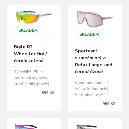
tak nezničíte.
neklouže. V 3D
Perfektní
nastavitelný
protiskluzové usazení
protiskluzový nosník
vám přinese pohodu
pomáhá dokonalému
a komfort i při
usazení brýlí. TR90
SKLADEM
vysokém výkonu.
SKLADEM
materiál použitý při
Barva rámu: matný
výrobě rámu zásadně
bílý Barva čoček:
Brýle R2
snižuje váhu a
Sportovní
růžová s povrchovou
Wheeller čirá /
zvyšuje životnost
sluneční brýle
úpravou…
těchto velmi
černá/ zelená
Relax Langeland
pohodlných…
černo/růžové
R2 WHEELER je
sportovní stylovka,
V jednoduchosti je
která je díky plochým
krása. Jednoduchý,
a tenkým straničkám
899 Kč
čistý, absolutně
super pohodlná a
perfektně padnoucí
přitom vůbec
999 Kč
model brýlí RELAX
neklouže. 3D
Langeland osloví
nastavitelný
kaŽdého, kdo
protiskluzový nosník
nehledá okázalost,
pomáhá dokonalému