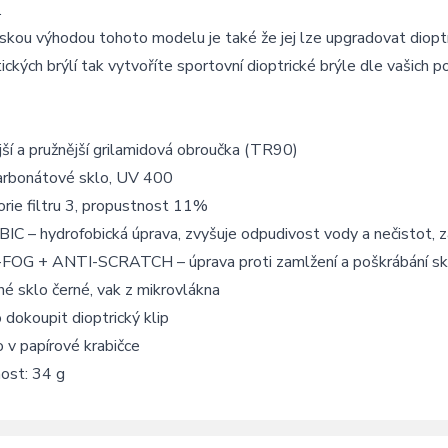
.
skou výhodou tohoto modelu je také že jej lze upgradovat diop
tických brýlí tak vytvoříte sportovní dioptrické brýle dle vašich 
ší a pružnější grilamidová obroučka (TR90)
arbonátové sklo, UV 400
rie filtru 3, propustnost 11%
C – hydrofobická úprava, zvyšuje odpudivost vody a nečistot, z
FOG + ANTI-SCRATCH – úprava proti zamlžení a poškrábání sk
é sklo černé, vak z mikrovlákna
dokoupit dioptrický klip
 v papírové krabičce
ost: 34 g