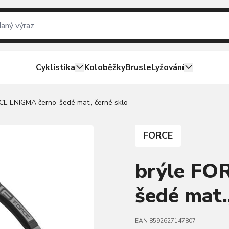
Cyklistika
Koloběžky
Brusle
Lyžování
CE ENIGMA černo-šedé mat., černé sklo
FORCE
brýle FO
šedé mat.
EAN 8592627147807