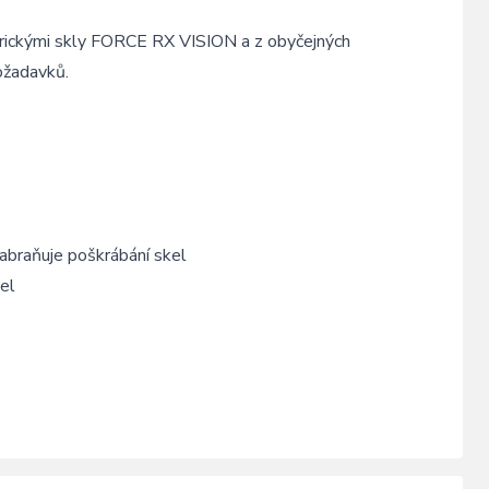
trickými skly FORCE RX VISION a z obyčejných
požadavků.
abraňuje poškrábání skel
el