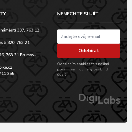
TY
NENECHTE SI UJÍT
 náměstí 337, 763 12
stí 820, 763 21
Odebírat
16, 763 31 Brumov-
Odesláním souhlasíte s našimi
bike.cz
podmínkami ochrany osobních
711 255
údajů
.