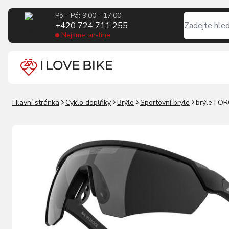
Po - Pá: 9:00 - 17:00
+420 724 711 255
Nejsme on-line
Hlavní stránka
Cyklo doplňky
Brýle
Sportovní brýle
brýle FOR