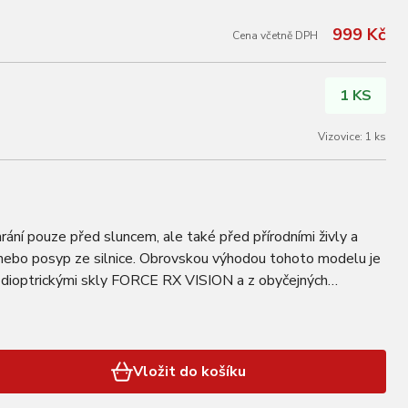
999 Kč
Cena včetně DPH
1 KS
Vizovice: 1 ks
í pouze před sluncem, ale také před přírodními živly a
nebo posyp ze silnice. Obrovskou výhodou tohoto modelu je
t dioptrickými skly FORCE RX VISION a z obyčejných
voříte sportovní dioptrické brýle…
Vložit do košíku