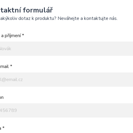
taktní formulář
akýkoliv dotaz k produktu? Neváhejte a kontaktujte nás.
a příjmení *
mail *
on
a *