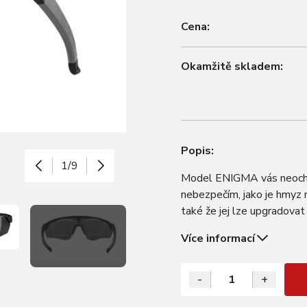
Cena:
Okamžitě skladem:
Popis:
1/9
Model ENIGMA vás neochrán
nebezpečím, jako je hmyz 
také že jej lze upgradova
cyklistických brýlí tak vyt
Více informací
-
+