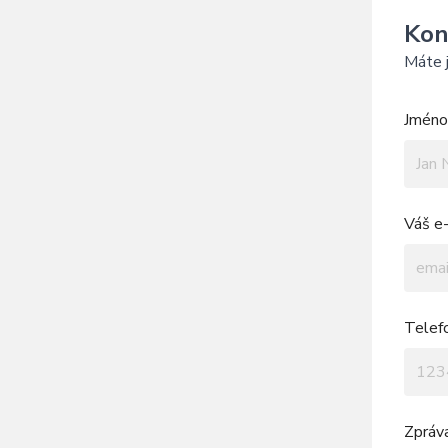
Kon
Máte j
Jméno 
Váš e-
Telef
Zpráv