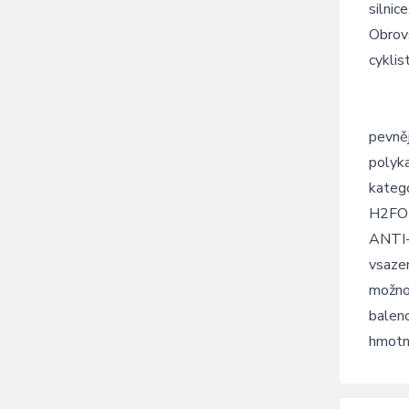
silnice
Obrov
cyklis
pevněj
polyk
katego
H2FOBI
ANTI-
vsazen
možno 
baleno
hmotn