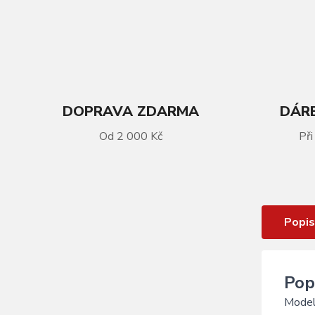
DOPRAVA ZDARMA
DÁRE
VÍCE INFORMACÍ
Od 2 000 Kč
Při
brýle FORCE ENIGMA černo-šedé
mat., černé sklo
Popis
Pop
Model 