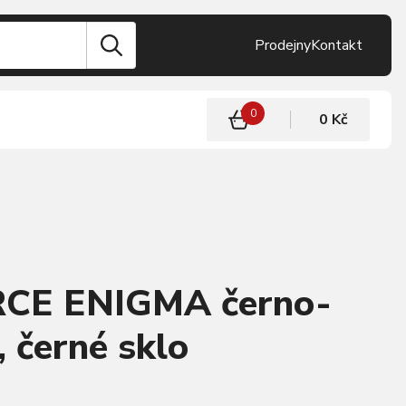
Prodejny
Kontakt
0
0 Kč
RCE ENIGMA černo-
, černé sklo