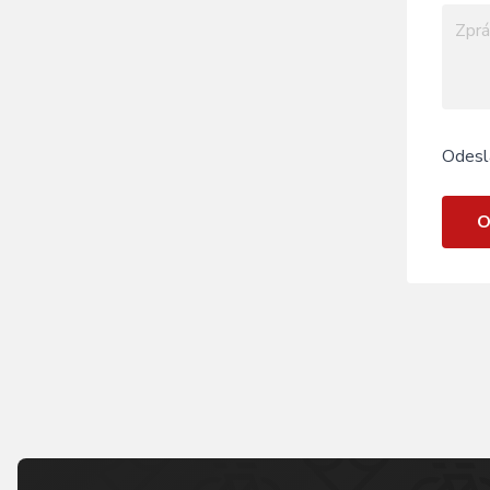
Odesl
O