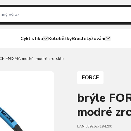
Cyklistika
Koloběžky
Brusle
Lyžování
CE ENIGMA modré, modré zrc. sklo
FORCE
brýle FO
modré zrc
EAN 8592627194290