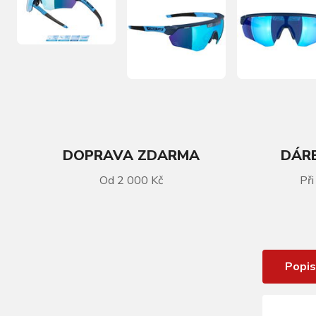
DOPRAVA ZDARMA
DÁRE
VÍCE INFORMACÍ
Od 2 000 Kč
Při
brýle FORCE ENIGMA modré, modré
zrc. sklo
Popis