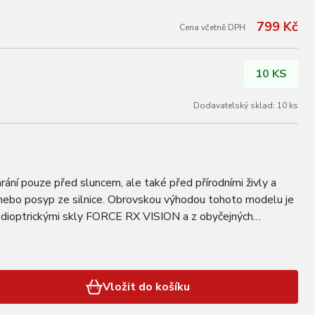
799 Kč
Cena včetně DPH
10 KS
Dodavatelský sklad: 10 ks
í pouze před sluncem, ale také před přírodními živly a
nebo posyp ze silnice. Obrovskou výhodou tohoto modelu je
t dioptrickými skly FORCE RX VISION a z obyčejných
voříte sportovní dioptrické brýle…
Vložit do košíku