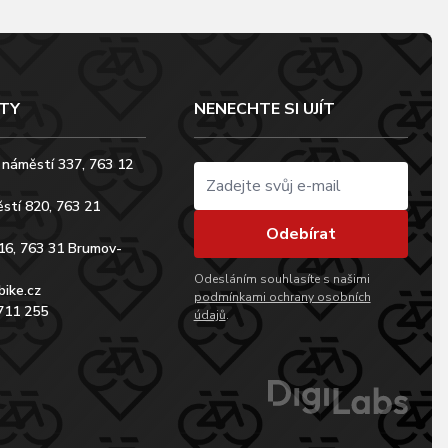
TY
NENECHTE SI UJÍT
 náměstí 337, 763 12
stí 820, 763 21
Odebírat
16, 763 31 Brumov-
Odesláním souhlasíte s našimi
bike.cz
podmínkami ochrany osobních
711 255
údajů
.