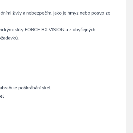
ními živly a nebezpečím, jako je hmyz nebo posyp ze
trickými skly FORCE RX VISION a z obyčejných
požadavků.
abraňuje poškrábání skel
el