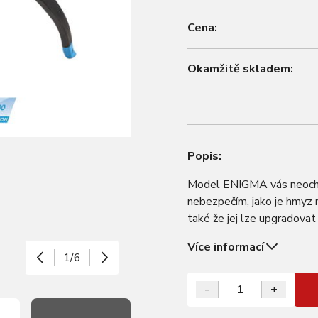
Cena:
Okamžitě skladem:
Popis:
Model ENIGMA vás neochrán
nebezpečím, jako je hmyz 
také že jej lze upgradova
cyklistických brýlí tak vyt
Více informací
1/6
-
+