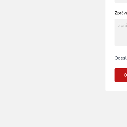
Zpráv
Odesl
O