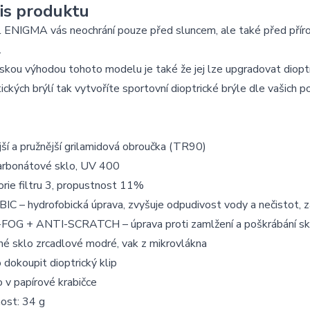
is produktu
ENIGMA vás neochrání pouze před sluncem, ale také před přírod
.
skou výhodou tohoto modelu je také že jej lze upgradovat diop
tických brýlí tak vytvoříte sportovní dioptrické brýle dle vašich 
ší a pružnější grilamidová obroučka (TR90)
arbonátové sklo, UV 400
rie filtru 3, propustnost 11%
C – hydrofobická úprava, zvyšuje odpudivost vody a nečistot, z
FOG + ANTI-SCRATCH – úprava proti zamlžení a poškrábání sk
é sklo zrcadlové modré, vak z mikrovlákna
dokoupit dioptrický klip
 v papírové krabičce
ost: 34 g