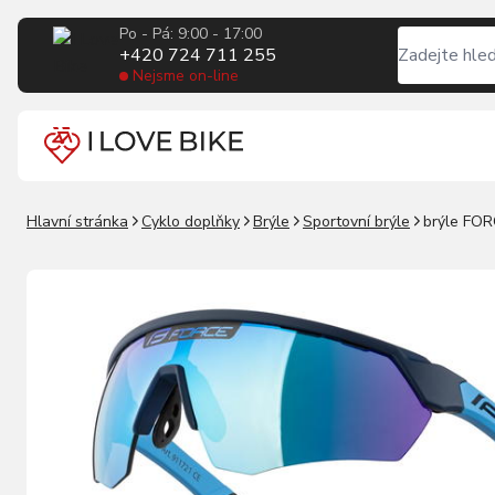
Po - Pá: 9:00 - 17:00
+420 724 711 255
Nejsme on-line
Hlavní stránka
Cyklo doplňky
Brýle
Sportovní brýle
brýle FOR