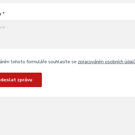
a *
áním tohoto formuláře souhlasíte se
zpracováním osobních údaj
deslat zprávu