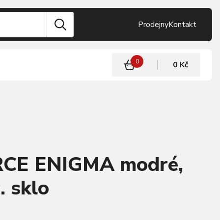
Prodejny
Kontakt
0
0 Kč
RCE ENIGMA modré,
. sklo