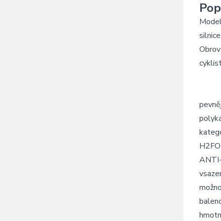
Pop
Model 
silnice
Obrov
cyklis
pevněj
polyk
katego
H2FOBI
ANTI-
vsazen
možno 
baleno
hmotn