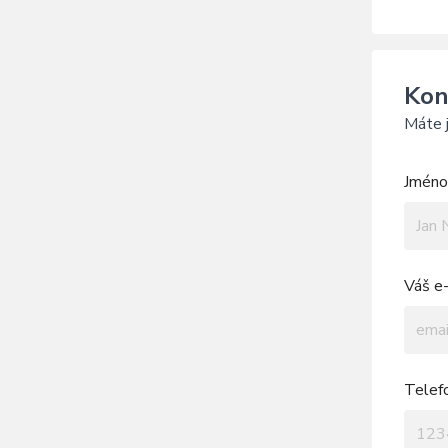
Kon
Máte j
Jméno 
Váš e-
Telef