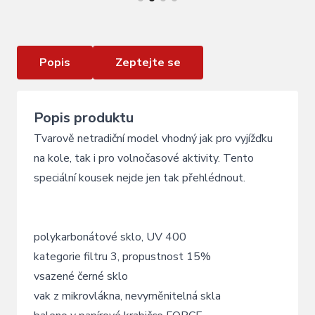
brýle FORCE SCOPE, černé mat-lesk, černé sklo
Popis
Zeptejte se
Popis produktu
Tvarově netradiční model vhodný jak pro vyjížďku
na kole, tak i pro volnočasové aktivity. Tento
speciální kousek nejde jen tak přehlédnout.
polykarbonátové sklo, UV 400
kategorie filtru 3, propustnost 15%
vsazené černé sklo
vak z mikrovlákna, nevyměnitelná skla