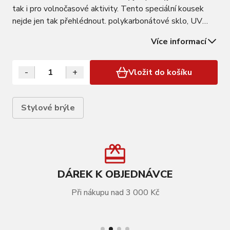
tak i pro volnočasové aktivity. Tento speciální kousek
nejde jen tak přehlédnout. polykarbonátové sklo, UV
400 kategorie filtru 3, propustnost 15% vsazené černé
Více informací
sklo vak z mikrovlákna, nevyměnitelná skla baleno v
papírové krabičce FORCE…
-
+
Vložit do košíku
Stylové brýle
DÁREK K OBJEDNÁVCE
Při nákupu nad 3 000 Kč
VÍCE INFORMACÍ