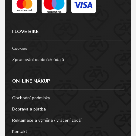
srdcové tváře.
Materiál použitý na
výrobu tohoto rámu
je…
I LOVE BIKE
Cookies
Zpracování osobních údajů
ON-LINE NÁKUP
Obchodní podmínky
Doprava a platba
Reklamace a výměna / vrácení zboží
Kontakt