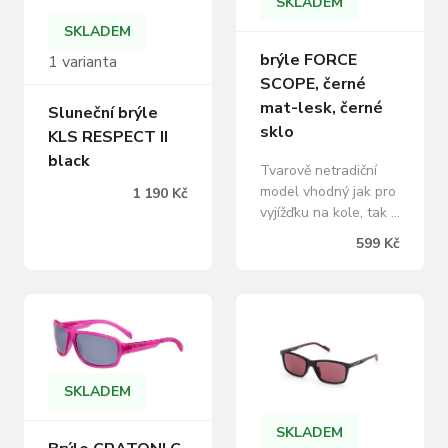
SKLADEM
SKLADEM
brýle FORCE
1 varianta
SCOPE, černé
mat-lesk, černé
Sluneční brýle
sklo
KLS RESPECT II
black
Tvarově netradiční
model vhodný jak pro
1 190 Kč
vyjížďku na kole, tak i
pro volnočasové
599 Kč
aktivity. Tento
speciální kousek
nejde jen tak
přehlédnout.
polykarbonátové sklo,
UV 400 kategorie
filtru 3, propustnost
SKLADEM
15% vsazené černé
sklo vak z
SKLADEM
mikrovlákna,