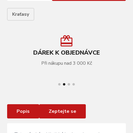
Kraťasy
DÁREK K OBJEDNÁVCE
Při nákupu nad 3 000 Kč
VÍCE INFORMACÍ
kraťasy FORCE PACE do pasu s vložkou , černé
Popis
Zeptejte se