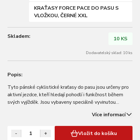
KRAŤASY FORCE PACE DO PASU S
VLOŽKOU, ČERNÉ XXL
Skladem:
10 KS
Dodavatelský sklad: 10 ks
Popis:
Tyto pánské cyklistické kraťasy do pasu jsou určeny pro
aktivní jezdce, kteří hledají pohodlí i funkčnost během
svých vyjížděk. Jsou vybaveny speciálně vyvinutou
dvouvrstvou vložkou FORCE, která poskytuje
Více informací
spolehlivou oporu i při delší jízdě. Přední část z prodyšné
síťoviny zajišťuje lepší ventilaci…
-
+
Vložit do košíku