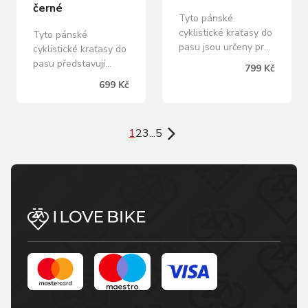
černé
Tyto pánské
cyklistické kraťasy do
Tyto pánské
pasu jsou určeny pro
cyklistické kraťasy do
aktivní jezdce, kteří
pasu představují
799 Kč
hledají pohodlí i
ideální volbu pro
699 Kč
funkčnost během
rekreační a hobby
svých vyjížděk. Jsou
jezdce. Nabízejí
vybaveny speciálně
základní komfort díky
1
2
3
...
5
vyvinutou
anatomicky tvarované
dvouvrstvou vložkou
vložce a plochým
FORCE, která
švům, které snižují
poskytuje spolehlivou
riziko odřenin při jízdě.
oporu i při delší jízdě.
Nohavice jsou
Přední část z
zakončeny širokým
prodyšné síťoviny
protiskluzným lemem,
zajišťuje lepší
který zajišťuje
ventilaci…
stabilitu bez…