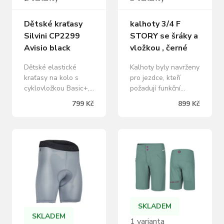
mladé kondiční a…
Reflexní…
Dětské kraťasy
kalhoty 3/4 F
Silvini CP2299
STORY se šráky a
Avisio black
vložkou , černé
Dětské elastické
Kalhoty byly navrženy
kraťasy na kolo s
pro jezdce, kteří
cyklovložkou Basic+,
požadují funkční
vyrobeny z materiálů
materiály a kvalitní
799 Kč
899 Kč
Compress power a
zpracování. Prodyšná
QuatroFLEX. Vnitřek
lycra spolu se
nohavic je lemován
síťovinou na zadní
protiskluzovým
straně kolen přispívají
silikonovým potiskem,
k lepšímu odvodu
nechybí reflexní
potu. 3/4 délka zajistí
prvky. Dětské
teplotní komfort
cyklistické kraťasy
během letních dnů,
Avisio jsou vyrobeny
pružný protiskluzný
z vysoce elastických
lem udrží kalhoty na
SKLADEM
materiálů Compress
místě. pohodlná…
SKLADEM
1 varianta