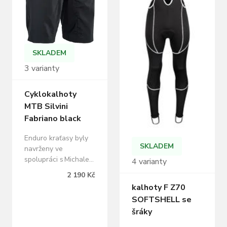
SKLADEM
3 varianty
Cyklokalhoty
MTB Silvini
Fabriano black
Enduro kraťasy byly
SKLADEM
navrženy ve
spolupráci s Michalem
4 varianty
Prokopem tak, aby
2 190 Kč
zvládly i ty nejtěžší
kalhoty F Z70
traily. Kraťasy pro
SOFTSHELL se
jízdu ve volném
šráky
terénu jsou z velmi
lehkého a pružného