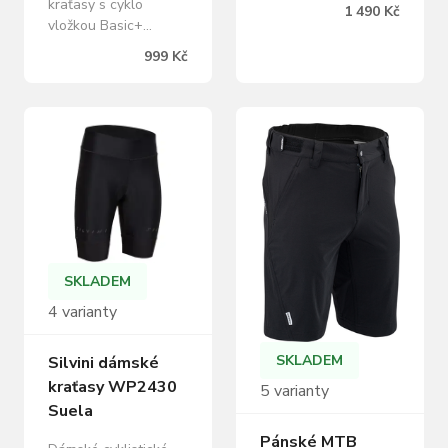
funkčního a velmi
kraťasy s cyklo
1 490 Kč
příjemného materiálu
vložkou Basic+
QuatroFLEX. Mají
vyrobené z pružného
999 Kč
zvýšený pas v zadní
a prodyšného
části, stahování na
materiálu
bocích a dvě boční
QuatroFLEX.
zipové kapsy.
Zakončené jsou
protiskluzovým
elastickým lemem a v
pase mají poutka pro
lepší uchycení na
kalhoty.
SKLADEM
4 varianty
SKLADEM
Silvini dámské
kraťasy WP2430
5 varianty
Suela
Pánské MTB