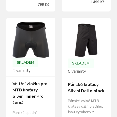
1 499 Kč
Coolmax. Materiál je
799 Kč
Basic+,
velmi prodyšný a
protiskluzovým
nohavice jsou
lemem a reflexními
zakončené
prvky pro pohodlí a
protiskluzovým
bezpečnost při jízdě.
elastickým lemem. V
Pánské cyklistické 3/4
pase mají poutka pro
kalhoty Alvo jsou
lepší uchycení kalhot.
navrženy pro všechny,
kteří hledají pohodlný,
odolný a praktický
kousek na každou
SKLADEM
SKLADEM
jízdu.…
4 varianty
5 varianty
Vnitřní vložka pro
Pánské kraťasy
MTB kraťasy
Silvini Dello black
Silvini Inner Pro
Pánské volné MTB
černá
kraťasy užšího střihu.
Jsou vyrobeny z
Pánské spodní