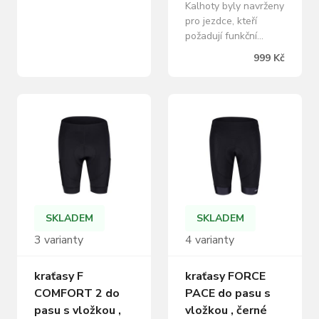
Kalhoty byly navrženy
materiálu. Zadní část
pro jezdce, kteří
je anatomicky
požadují funkční
tvarovaná a doplněna
materiály a kvalitní
o stretchový panel,
999 Kč
zpracování, s čímž u
který vám při jízdě
těchto kalhot můžou
zaručí maximální
počítat. Z přední
volnost pohybu.…
strany můžete počítat
s větru a vodě
odolným Softshellem,
na zadní straně
naopak s prodyšnou
lycrou. Díky
podpatěnce bude
vaše jízda
SKLADEM
SKLADEM
bezstarostná a
3 varianty
4 varianty
pohodlná.…
kraťasy F
kraťasy FORCE
COMFORT 2 do
PACE do pasu s
pasu s vložkou ,
vložkou , černé