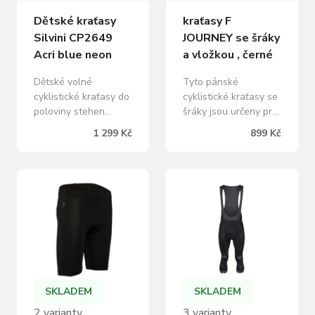
Dětské kraťasy
kraťasy F
Silvini CP2649
JOURNEY se šráky
Acri blue neon
a vložkou , černé
Dětské volné
Tyto pánské
cyklistické kraťasy do
cyklistické kraťasy se
poloviny stehen
šráky jsou určeny pro
určené pro OFF
hobby jezdce, kteří
1 299 Kč
899 Kč
ROAD MTB a enduro
hledají základní
traily. Vyrobeny z
pohodlí a spolehlivost
vysoce prodyšného a
při svých vyjížďkách.
lehkého tkaného
Jsou vybaveny
materiálu pro
pohodlnou
maximální pohodlí, s
anatomickou vložkou,
praktickými poutky
která poskytuje
pro připevnění
dostatečný komfort.
chrániče Ippari.
Ploché švy
Dětské cyklistické
minimalizují riziko
kraťasy ACRI jsou
odřenin a zajišťují
SKLADEM
SKLADEM
ideální volbou pro
příjemné nošení.
2 varianty
3 varianty