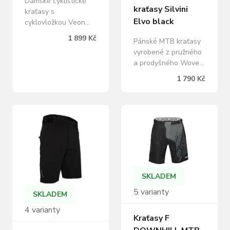
Dámské cyklistické
kraťasy Silvini
kraťasy s
Elvo black
cyklovložkou Veon
Insert® Comfort.
1 899 Kč
Pánské MTB kraťasy
Kraťasy kombinují
vyrobené z pružného
materiály Compress
a prodyšného Woven
Power a QuatroFLEX.
stretch materiálu.
Nohavice mají široké
1 790 Kč
Kraťasy mají
protiskluzové lemy a
stahováním v pase na
jsou vybaveny
suchý zip, několik
reflexními prvky.
zipových kapes a
Suela jsou dámské
bezpečnostní reflexní
elastické cyklistické
prvky.
kraťasy s Veon
Insert® Comfort. Jsou
vyrobeny z
prodyšných a…
SKLADEM
5 varianty
SKLADEM
4 varianty
Kraťasy F