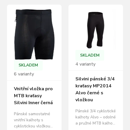
SKLADEM
4 varianty
SKLADEM
6 varianty
Silvini pánské 3/4
kraťasy MP2014
Vnitřní vložka pro
Alvo černé s
MTB kraťasy
vložkou
Silvini Inner černá
Pánské 3/4 cyklistické
Pánské samostatné
kalhoty Alvo – odolné
vnitřní kalhoty s
a pružné MTB kalhoty
cyklistickou vložkou
s vložkou Coolmax