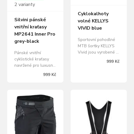
Power a QuatroLEX…
2 varianty
Cyklokalhoty
Silvini pánské
volné KELLYS
vnitřní kraťasy
VIVID blue
MP2641 Inner Pro
Sportovní pohodlné
grey-black
MTB šortky KELLYS
Vivid jsou vyrobené z
Pánské vnitřní
lehkého, odolného
cyklistické kraťasy
999 Kč
materiálu ActivDry+,
navržené pro luxusní
který zajišťuje
pohodlí pod volnými
999 Kč
optimální kontrolu
kalhotami pro jízdy
tepla, regulaci potu a
OFF ROAD. Vyrobeny
rychlé schnutí.
z vysoce prodyšného
Materiál je elastický a
materiálu Quatro Flex
tím zabezpečuje
se spolehlivou
vynikající pocit nošení
vložkou Cool-TECH
bez omezení pohybu.
pro vynikající
Vnitřní nastavení šířky
5hodinovou oporu.
na suchý zips,…