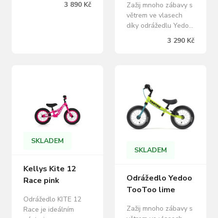
3 890 Kč
Zažij mnoho zábavy s
větrem ve vlasech
díky odrážedlu Yedoo
TooToo se zadní
3 290 Kč
brzdou. Ideální
dopravní prostředek,
pro budoucí bikery.
Yedoo Odrážedlo
TooToo naučí děti
držet rovnováhu,
orientovat se v
prostoru a správně
odhadovat
vzdálenosti. Aniž by si
SKLADEM
všimly, zdolají větší
SKLADEM
vzdálenosti, posílí…
Kellys Kite 12
Odrážedlo Yedoo
Race pink
TooToo lime
Odrážedlo KITE 12
Zažij mnoho zábavy s
Race je ideálním