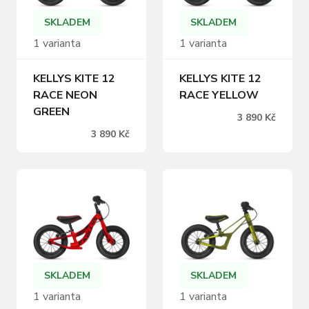
a hravější jízdu.
Zvedněte kotvu a
SKLADEM
SKLADEM
vydejte se vstříc
1 varianta
1 varianta
dobrodružství. Ahooj,
sejdeme…
KELLYS KITE 12
KELLYS KITE 12
RACE NEON
RACE YELLOW
GREEN
3 890 Kč
3 890 Kč
SKLADEM
SKLADEM
1 varianta
1 varianta