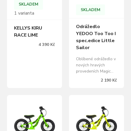
SKLADEM
SKLADEM
1 varianta
Odrážedlo
KELLYS KIRU
YEDOO Too Too I
RACE LIME
spec.edice Little
4 390 Kč
Sailor
Oblíbené odrážedlo v
nových hravých
provedeních Magic
Forest, Happy
2 190 Kč
Monster a Little
Sailor. Ideální
společník na výlety
malých dobrodruhů.
Odlehčený rám,
ergonomické sedlo a
madla s rozšířenými
konci pro bezpečnější