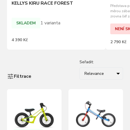
KELLYS KIRU RACE FOREST
Představa po
měrou zábavn
zrovna šéf 
Policie by 
1 varianta
SKLADEM
tomhle pří
NENÍ S
pohybu a chr
4 390 Kč
2 790 Kč
Seřadit:
Relevance
Filtrace