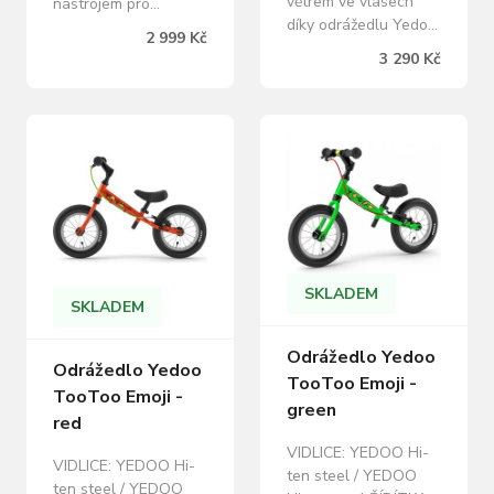
větrem ve vlasech
nástrojem pro
díky odrážedlu Yedoo
rozvíjení pohybové
2 999 Kč
TooToo se zadní
dovednosti a
3 290 Kč
brzdou. Ideální
koordinace, dítě tak
dopravní prostředek,
zvládne rychleji jízdu
pro budoucí bikery.
na dvou kolech. Jízda
Yedoo Odrážedlo
na odrážedle přináší
TooToo naučí děti
zábavu a pohyb na
držet rovnováhu,
čerstvém vzduchu.
orientovat se v
Jízdou na odrážedle
prostoru a správně
se dítě naučí udržovat
odhadovat
rovnováhu, která je
vzdálenosti. Aniž by si
potřebná pro
SKLADEM
všimly, zdolají větší
zvládnutí jízdy na…
SKLADEM
vzdálenosti, posílí…
Odrážedlo Yedoo
Odrážedlo Yedoo
TooToo Emoji -
TooToo Emoji -
green
red
VIDLICE: YEDOO Hi-
VIDLICE: YEDOO Hi-
ten steel / YEDOO
ten steel / YEDOO