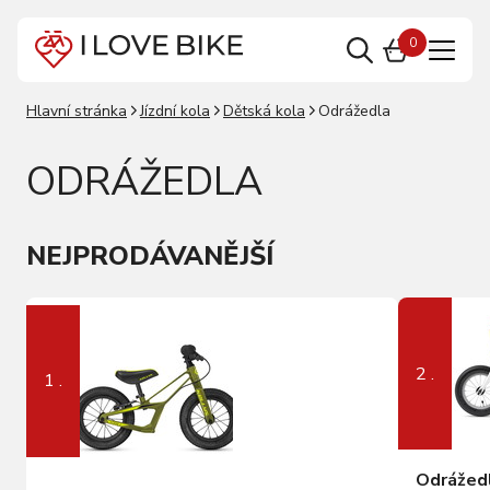
0
Hlavní stránka
Jízdní kola
Dětská kola
Odrážedla
ODRÁŽEDLA
NEJPRODÁVANĚJŠÍ
2 .
1 .
Odrážed