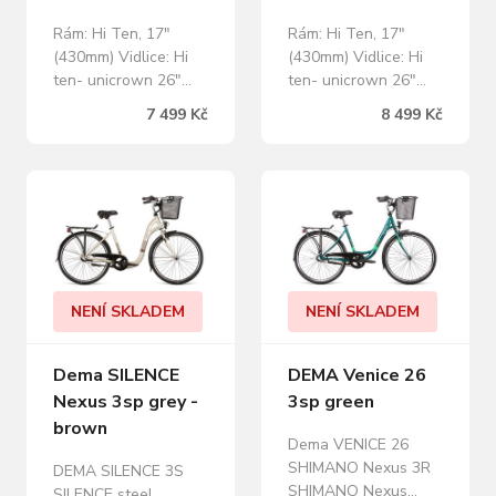
Rám: Hi Ten, 17"
Rám: Hi Ten, 17"
(430mm) Vidlice: Hi
(430mm) Vidlice: Hi
ten- unicrown 26"
ten- unicrown 26"
Řazení: Shimano RV
Řazení: Shimano
7 499 Kč
8 499 Kč
300/6 speed
Nexus 3 Převodník:
Přehazovač: Shimano
Prowheel, 38T Brzdy:
Tourney RD-TY500
Alloy V-brake Ráfky:
Vícekolečko: Shimano
CTM 559X20, 36H,
MF-TZ500 6 speed
silver Pláště: 26x1,5"
14-28T Převodník:
Náboje: Matrix alloy
Prowheel, 38T Brzdy:
36H/Shimano Nexus3
Alloy V-brake Ráfky:
36H Pedály: Flat HF-
NENÍ SKLADEM
NENÍ SKLADEM
CTM 559X20, 36H,
896 DU bearing
silver Pláště: 26x1,5"
Řetěz: KMC Z410
Náboje: Matrix alloy
Představec: CTM
Dema SILENCE
DEMA Venice 26
36H silver Pedály…
alloy/steel 40mm 25…
Nexus 3sp grey -
3sp green
brown
Dema VENICE 26
SHIMANO Nexus 3R
DEMA SILENCE 3S
SHIMANO Nexus
SILENCE steel