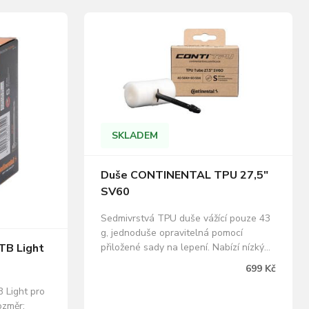
SKLADEM
Duše CONTINENTAL TPU 27,5"
SV60
Sedmivrstvá TPU duše vážící pouze 43
g, jednoduše opravitelná pomocí
B Light
přiložené sady na lepení. Nabízí nízký
valivý odpor a maximální výkon. Díky
699 Kč
miniaturním rozměrům a maximální
skladnosti je vhodná také jako rezervní
 Light pro
duše v případě defektu. Součásti balení
ozměr: