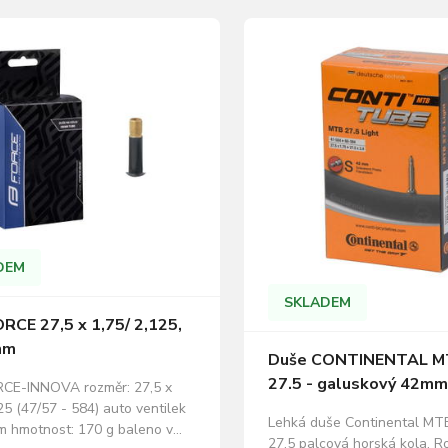
DEM
SKLADEM
RCE 27,5 x 1,75/ 2,125,
mm
Duše CONTINENTAL MT
27.5 - galuskový 42mm
CE-INNOVA rozměr: 27,5 x
25 (47/57 - 584) auto ventilek
Lehká duše Continental MTB
 hmotnost: 170 g baleno v
27,5 palcová horská kola. R