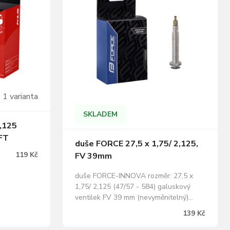
1 varianta
SKLADEM
2,125
FT
duše FORCE 27,5 x 1,75/ 2,125,
119 Kč
FV 39mm
duše FORCE-INNOVA rozměr: 27,5 x
1,75/ 2,125 (47/57 - 584) galuskový
ventilek FV 39 mm (nevyměnitelný)
hmotnost: 170 g baleno v krabičce
139 Kč
FORCE