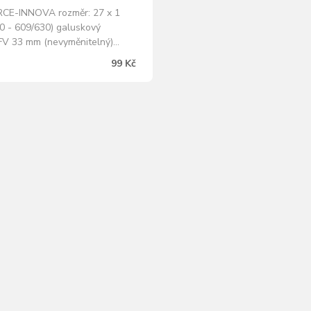
CE-INNOVA rozměr: 27 x 1
40 - 609/630) galuskový
 FV 33 mm (nevyměnitelný)
: 140 g baleno v krabičce
99 Kč