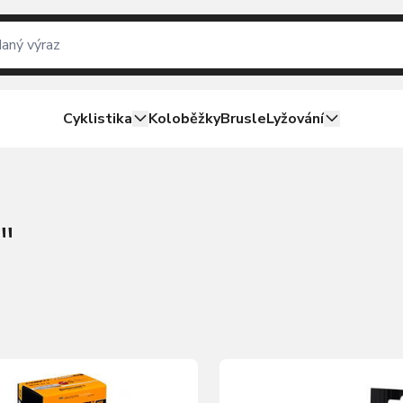
Cyklistika
Koloběžky
Brusle
Lyžování
"