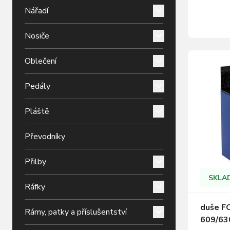
krabičce
Nářadí
Nosiče
Oblečení
Pedály
Pláště
Převodníky
Přilby
SKLA
Ráfky
duše FO
Rámy, patky a příslušentství
609/63