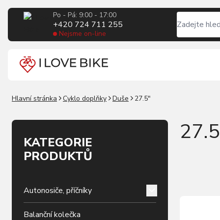
Po - Pá: 9:00 - 17:00
+420 724 711 255
Nejsme on-line
Hlavní stránka
Cyklo doplňky
Duše
27.5"
27.5
KATEGORIE
PRODUKTŮ
Autonosiče, příčníky
Balanční kolečka