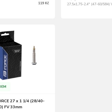
 FORCE
119 Kč
27,5x1,75-2,4" (47-60/584) V
galuskový 42mm (FV)
DEM
RCE 27 x 1 1/4 (28/40-
0) FV 33mm