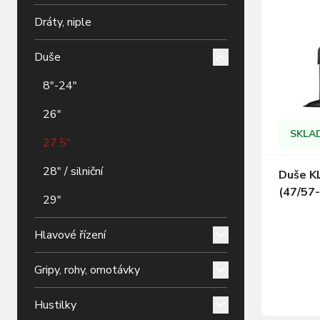
Dráty, niple
Duše
8"-24"
26"
SKLA
27.5"
28" / silniční
Duše KL
(47/57
29"
Hlavové řízení
Gripy, rohy, omotávky
Hustilky