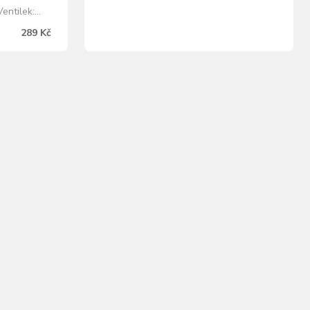
je také lepení. Důležité informace a…
entilek:
289 Kč