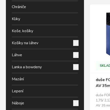
Chrániče
Kliky
Koše, košíky
Košíky na láhev
Láhve
SKLA
Lanka a bowdeny
Mazání
duše FO
AV 35
Lepení
duše FOR
1,75/ 2,1
Náboje
AV 35 mm