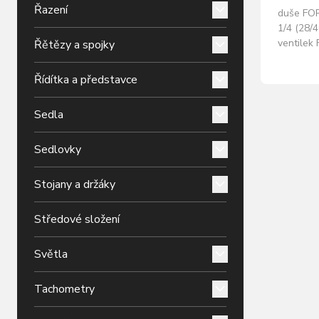
Řazení
duše FOR
1/4 (28/
ventilek
Řětězy a spojky
hmotnost
FORCE
Řídítka a představce
Sedla
Sedlovky
Stojany a držáky
Středové složení
Světla
Tachometry