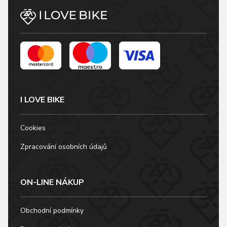
mladé jezdce.
odvětrávání určení
Celorozepínací
pro teploty v rozmezí
konstrukce s
-5 °C až +5 °C hlavní
chráněným zipem
díl: 100% polyester
umožňuje snadné
ostatní díly: 85%
oblékání a pohodlné
nylon, 15% elastan
nošení.…
voděodolnost: 8…
I LOVE BIKE
Cookies
Zpracování osobních údajů
ON-LINE NÁKUP
Obchodní podmínky