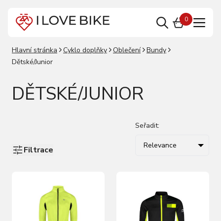
0
Hlavní stránka
Cyklo doplňky
Oblečení
Bundy
Dětské/Junior
DĚTSKÉ/JUNIOR
Seřadit:
Relevance
Filtrace