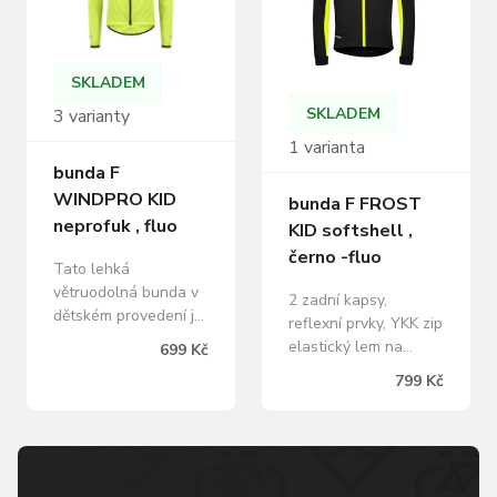
SKLADEM
SKLADEM
3 varianty
1 varianta
bunda F
WINDPRO KID
bunda F FROST
neprofuk , fluo
KID softshell ,
černo -fluo
Tato lehká
větruodolná bunda v
2 zadní kapsy,
dětském provedení je
reflexní prvky, YKK zip
navržena jako
elastický lem na
699 Kč
univerzální vrstva pro
zadní části
799 Kč
jízdu v proměnlivých
prodloužené rukávy a
podmínkách. Hodí se
zadní část boční
pro sportovní i
panely a spodní část
rekreační cyklistiku a
rukávů ze zateplené
je ideální volbou pro
lycry pro lepší