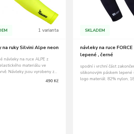
1 varianta
DEM
SKLADEM
 na ruky Silvini Alpe neon
návleky na ruce FORCE
lepené , černé
cké návleky na ruce ALPE z
elastického materiálu ve
spodní i vrchní část zakonč
arvě. Návleky jsou vyrobeny z
silikonovým páskem lepené š
esteru a 15% elastanu pro
logo materiál: 82% nylon, 
490 Kč
 maximální prodyšnosti, lehkosti
baleno v sáčku s kartou FO
ti. Elastan zajišťuje tvarovou
 vysokou elasticitu. Návleky
obě plochý šev, reflexní…