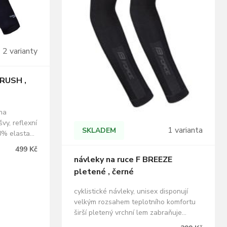
2 varianty
 RUSH ,
ena
vy, reflexní
1 varianta
SKLADEM
18% elastan
RCE
499 Kč
návleky na ruce F BREEZE
pletené , černé
cyklistické návleky, unisex disponují
velkým rozsahem teplotního komfortu
širší pletený vrchní lem zabraňuje
sjíždění návleků materiál: 54%