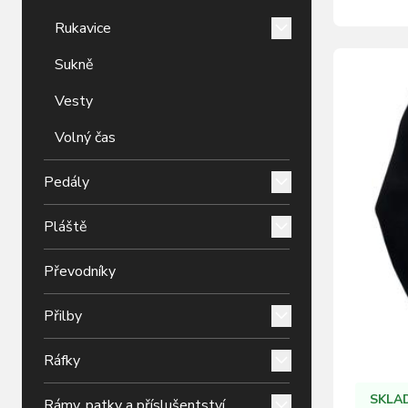
Rukavice
Sukně
Vesty
Volný čas
Pedály
Pláště
Převodníky
Přilby
Ráfky
SKLA
Rámy, patky a příslušentství