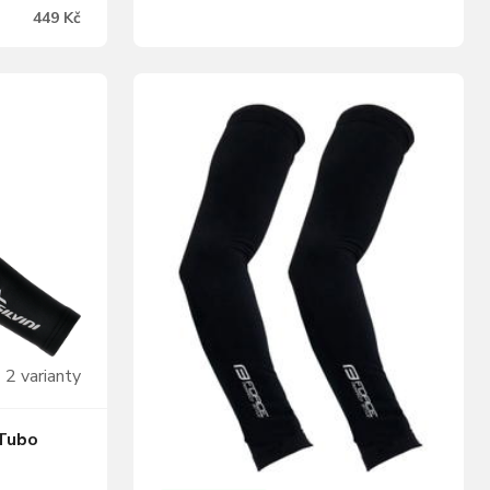
 vám pěkné
užívat i v horším počasí, ale stále vás
449 Kč
a kolo
každý bezpečně viděl. Velikosti: S – XL
nikde
Barva: černá, pink Složení: 90%…
olyester,
eflexní
2 varianty
 Tubo