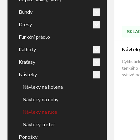
Bundy
Dresy
SKLA
Funkční prádlo
Návleky
Kalhoty
Cyklisti
Kraťasy
tenkého 
Návleky
svítivé b
85% poly
Návleky na kolena
zajištění
a pružnos
Návleky na nohy
stálost a
mají na s
Návleky na ruce
Návleky treter
Ponožky