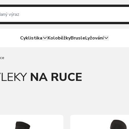
Cyklistika
Koloběžky
Brusle
Lyžování
uce
LEKY
NA RUCE