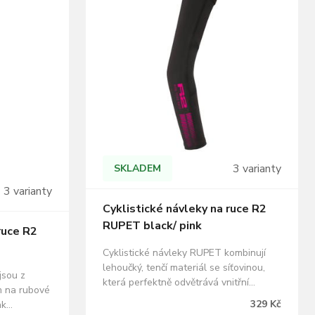
3 varianty
SKLADEM
3 varianty
Cyklistické návleky na ruce R2
RUPET black/ pink
ruce R2
Cyklistické návleky RUPET kombinují
lehoučký, tenčí materiál se síťovinou,
jsou z
která perfektně odvětrává vnitřní
m na rubové
předloktí. Jsou vybavené reflexním
329 Kč
ak
potiskem, abyste si jízdu na kole mohli