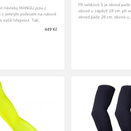
Při velikosti S je obvod paže
cké návleky MANGU jsou z
obvod u zápěstí 18 cm, při ve
u s jemným počesem na rubové
obvod paže 28 cm, obvod u 
o vyšší hřejivost. Tak
cm, při velikosti L je obvod 
ejte doma ani když vám pěkné
cm, obvod u zápěstí 18 cm a 
449 Kč
á košem a vyražte na kolo
velikosti XL je obvod paže 
s jistotou, že vám nikde
u zápěstí 19 cm. Doporučuj
ima. Složení: 90% Polyester,
návleky s sebou na vyjížďky,
tan Bezpečnostní reflexní
likonový…