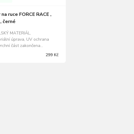
 na ruce FORCE RACE ,
, černé
LSKÝ MATERIÁL,
eriální úprava, UV ochrana
vrchní část zakončena
vým páskem, unisex lepené švy,
299 Kč
logo materiál: 85% polyamid,
tan baleno v sáčku s kartou