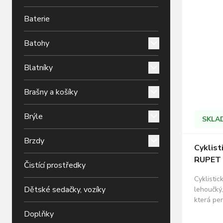
Baterie
Batohy
Blatníky
Brašny a košíky
Brýle
SKLA
Brzdy
Cyklist
RUPET 
Čistící prostředky
Cyklisti
Dětské sedačky, vozíky
lehoučký,
která per
předloktí
Doplňky
potiskem,