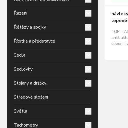
Řazení
návleky
lepené 
Řětězy a spojky
TOP ITA
antibakt
Řídítka a představce
spodní i 
silikono
Sedla
reflexní 
15% elas
FORCE
Sedlovky
Stojany a držáky
Středové složení
Světla
Tachometry