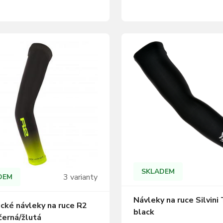
nezůstávejte doma ani když
v horším počasí, ale stále vás
počasí dá košem a vyražte n
pečně viděl. Velikosti: S – XL
vybaveni s jistotou, že vám 
rná, žlutá Složení: 90%…
nebude zima. Složení: 90% P
10% Elastan Bezpečnostní r
potisk Silikonový…
SKLADEM
3 varianty
DEM
Návleky na ruce Silvini
ické návleky na ruce R2
black
černá/žlutá