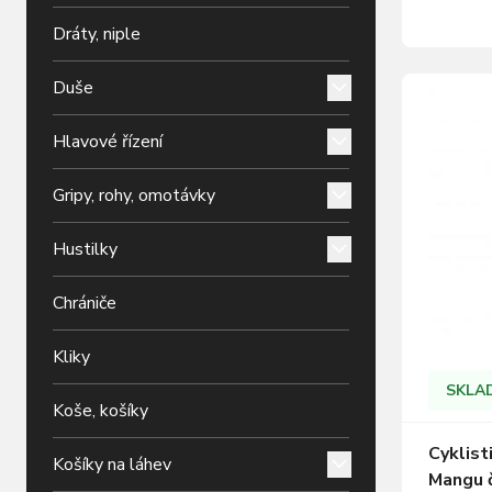
užívat i 
Dráty, niple
každý bez
Barva: če
Duše
Hlavové řízení
Gripy, rohy, omotávky
Hustilky
Chrániče
Kliky
SKLA
Koše, košíky
Cyklist
Košíky na láhev
Mangu 