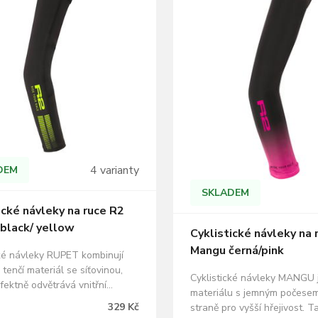
4 varianty
DEM
SKLADEM
ické návleky na ruce R2
black/ yellow
Cyklistické návleky na 
Mangu černá/pink
cké návleky RUPET kombinují
 tenčí materiál se síťovinou,
Cyklistické návleky MANGU 
fektně odvětrává vnitřní
materiálu s jemným počese
. Jsou vybavené reflexním
329 Kč
straně pro vyšší hřejivost. T
 abyste si jízdu na kole mohli