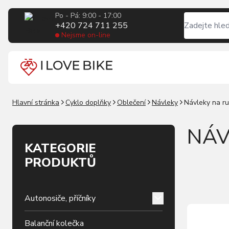
Po - Pá: 9:00 - 17:00
+420 724 711 255
Nejsme on-line
Hlavní stránka
Cyklo doplňky
Oblečení
Návleky
Návleky na r
NÁV
KATEGORIE
PRODUKTŮ
Autonosiče, příčníky
Balanční kolečka