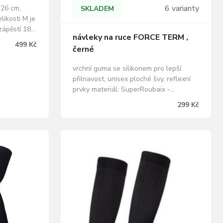
6 varianty
 26 cm,
SKLADEM
likosti M je
zápěstí 18
návleky na ruce FORCE TERM ,
paže 30,5
499 Kč
černé
při
32 cm, obvod
vrchní guma se silikonem pro lepší
eme brát
přilnavost, unisex ploché švy, reflexní
 když je…
prvky materiál: SuperRoubaix -
zateplený, 92% polyester, 8% elastan
299 Kč
baleno v sáčku s kartou FORCE