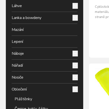
Láhve
Cyklisti
materiál
straně pr
Lanka a bowdeny
nezůstáv
počasí d
Mazání
vybaveni 
nebude z
Lepení
10% Elas
potisk Si
Náboje
Nářadí
Nosiče
Oblečení
Pláštěnky
Čepice, kukly, šátky