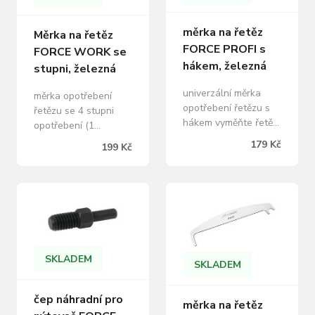
měrka na řetěz
Měrka na řetěz
FORCE PROFI s
FORCE WORK se
hákem, železná
stupni, železná
univerzální měrka
měrka opotřebení
opotřebení řetězu s
řetězu se 4 stupni
hákem vyměňte řetěz
opotřebení (1
před plným
stupeň=25%) délka:
179 Kč
199 Kč
propadnutí měrky
143 mm tloušťka: 1,5
článkem OK - až 75%
mm materiál: nerez
opotřebení řetězu -
ocel hmotnost: 26 g
vyměňte řetěz
vyrobeno v České
NEGATIVE -100%
republice
opotřebení řetězu
montážní hák pro
přidržení řetězu při
SKLADEM
SKLADEM
nýtování délka:
124mm, tloušťka:
čep náhradní pro
2mm, s dírou pro
měrka na řetěz
zavěšení materiál: