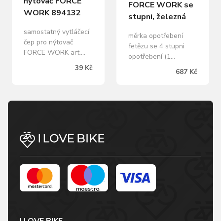
nýtovač FORCE
FORCE WORK se
ocel chromovaná,…
WORK 894132
stupni, železná
samostatný vytláčecí
měrka opotřebení
čep pro nýtovač
řetězu se 4 stupni
FORCE WORK art.
opotřebení (1
894132 materiál:
stupeň=25%) délka:
39 Kč
687 Kč
kalená ocel
143 mm tloušťka: 1,5
hmotnost: 10 g,
mm materiál: nerez
baleno v sáčku
ocel hmotnost: 26 g
prodej po 3 ks,
uvedená cena je za 1
ks baleno v sáčku,
určeno k PROFI
použití vyrobeno v
České republice
I LOVE BIKE