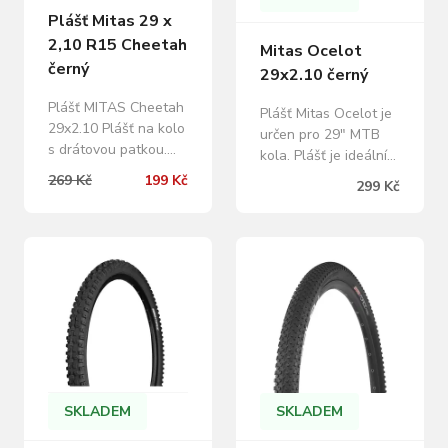
PureGrip Patka…
Plášť Mitas 29 x
2,10 R15 Cheetah
Mitas Ocelot
černý
29x2.10 černý
Plášť MITAS Cheetah
Plášť Mitas Ocelot je
29x2.10 Plášť na kolo
určen pro 29" MTB
s drátovou patkou.
kola. Plášť je ideální
Univerzální a rychlý
do mírně členitého,
269 Kč
199 Kč
299 Kč
dezén V 85 do
pevného terénu, kde
středně těžkého
se dobře odvaluje
terénu s tvrdým
díky větším
podkladem, kde vás
výstupkům na bocích.
spolehlivě podrží.
alternativní rozměr:
Vyšší hustící tlaky.
54-622 dezén: V85
Plášť je zařazen do
OCELOT konstrukce:
kategorie ECONOMY
Classic TPI: 22 tlak:
LEVEL - pláště určené
380 kPa hmotnost:
pro širokou veřejnost.
950 g
Jejich celkové
SKLADEM
SKLADEM
provedení…