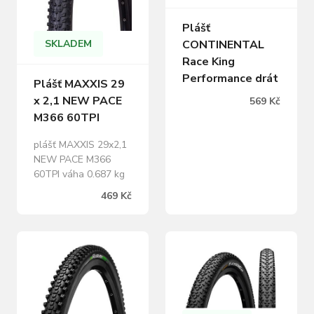
Plášť
SKLADEM
CONTINENTAL
Race King
Performance drát
Plášť MAXXIS 29
x 2,1 NEW PACE
569 Kč
M366 60TPI
plášť MAXXIS 29x2,1
NEW PACE M366
60TPI váha 0.687 kg
469 Kč