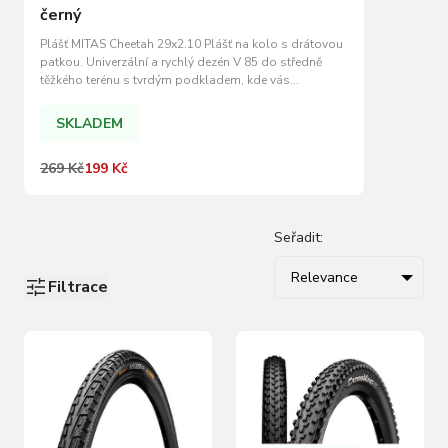
černý
Plášť MITAS Cheetah 29x2.10 Plášť na kolo s drátovou
patkou. Univerzální a rychlý dezén V 85 do středně
těžkého terénu s tvrdým podkladem, kde vás
spolehlivě podrží. Vyšší hustící tlaky. Plášť je zařazen
do kategorie ECONOMY LEVEL - pláště určené pro
SKLADEM
širokou veřejnost. Jejich celkové provedení…
269 Kč
199 Kč
Seřadit:
Relevance
Filtrace