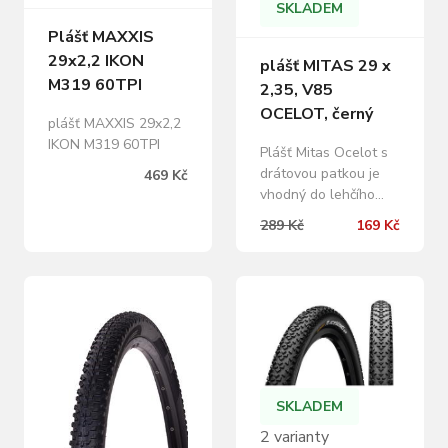
SKLADEM
Plášť MAXXIS
29x2,2 IKON
plášť MITAS 29 x
M319 60TPI
2,35, V85
OCELOT, černý
plášť MAXXIS 29x2,2
IKON M319 60TPI
Plášť Mitas Ocelot s
drátovou patkou je
469 Kč
vhodný do lehčího
pevného terénu. Je
289 Kč
169 Kč
určen pro 29palcová
kola. alternativní
rozměr: 60-622
dezén: V85 OCELOT
konstrukce: Classic
TPI: 22 tlak: 350 kPa
hmotnost: 1110 g
SKLADEM
2 varianty