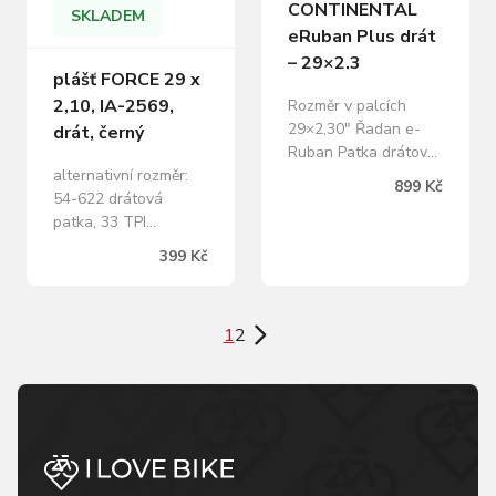
CONTINENTAL
SKLADEM
eRuban Plus drát
– 29×2.3
plášť FORCE 29 x
2,10, IA-2569,
Rozměr v palcích
29×2,30″ Řadan e-
drát, černý
Ruban Patka drátová
Technologie Poly X
alternativní rozměr:
899 Kč
Breaker, Reflexní
54-622 drátová
pruhano SměsPure
patka, 33 TPI
Grip Barvačerná Šířka
maximální tlak: 4,5
399 Kč
pláště 2,30″
bar/ 65 PSI/ 450 kPa
Patkadrátová
hmotnost: 1080 g
Provedení pláště
baleno volně s
1
2
dušové Barva černá
přebalovou kartou
FORCE