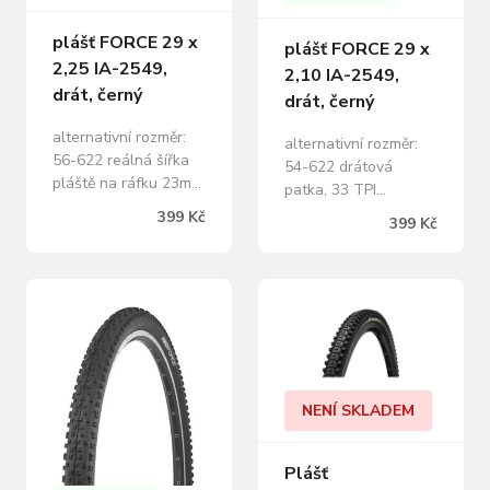
plášť FORCE 29 x
plášť FORCE 29 x
2,25 IA-2549,
2,10 IA-2549,
drát, černý
drát, černý
alternativní rozměr:
alternativní rozměr:
56-622 reálná šířka
54-622 drátová
pláště na ráfku 23mm
patka, 33 TPI
při tlaku 3bary: 54mm
maximální tlak: 4,5
399 Kč
399 Kč
drátová patka, 33 TPI
bar/ 65 PSI/ 450 kPa
maximální tlak: 4,5
hmotnost: 700 g
bar/ 65 PSI/ 450 kPa
baleno volně s
hmotnost: 818 g
přebalovou kartou
baleno volně s
FORCE
přebalovou kartou
FORCE
NENÍ SKLADEM
Plášť