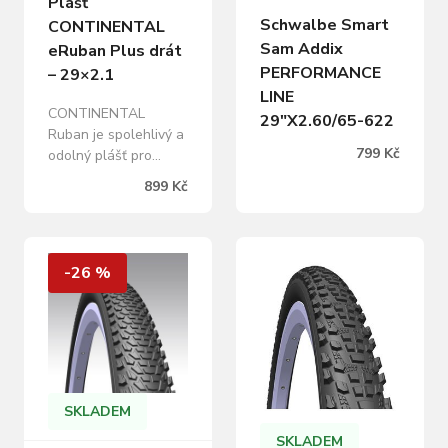
Plášť
Schwalbe Smart
CONTINENTAL
Sam Addix
eRuban Plus drát
PERFORMANCE
– 29×2.1
LINE
CONTINENTAL
29″X2.60/65-622
Ruban je spolehlivý a
799 Kč
odolný plášť pro
horská kola. Má
899 Kč
vynikající záběrové
vlastnosti a
samočistící
schopnost. Je to
-26 %
všestranný závodní, a
hlavně trailový plášť,
který je jistý v
zatáčkách díky
technologii PureGrip.
TPI: 3×180 Max tlak:
55 PSI Hmotnost: 840
SKLADEM
g Technologie:
SKLADEM