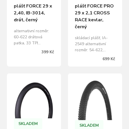
plášť FORCE 29 x
plášť FORCE PRO
2,40, IB-3014,
29 x 2,1 CROSS
drát, černý
RACE kevlar,
černý
alternativní rozměr:
60-622 drátová
skládací plášť, IA-
patka, 33 TPI
2549 alternativní
maximální tlak: 4,5
rozměr: 54-622,
399 Kč
bar/ 65 PSI/ 450 kPa
700x52C reálná šířka
699 Kč
hmotnost: 968 g
pláště na ráfku 23mm
baleno volně s
při tlaku 3bary: 50mm
přebalovou kartou
kevlarová patka, 60
FORCE
TPI maximální tlak:
4,5 bar/ 65 PSI/ 450
kPa hmotnost: 600 g
baleno v krabici
FORCE
SKLADEM
SKLADEM