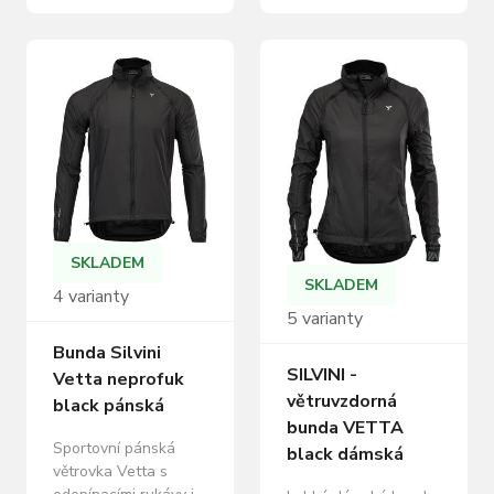
podmínkách. Hodí se
prodyšného materiálu
pro silniční i sportovní
s voděodpudivou
cyklistiku a díky
úpravou. Je tak lehká,
unisex provedení je
že když ji máte na
vhodná pro ženy i
sobě, tak o ní téměř
muže. Celorozepínací
nevíte. Má dlouhý
konstrukce s
hlavní zip, který je na
chráněným zipem
konci pod bradou
umožňuje snadné
překrytý ochrannou
oblékání a komfort při
légou. Nastavitelné
jízdě. Odvětrání v…
odvětrání na předním
SKLADEM
i zadním…
SKLADEM
4 varianty
5 varianty
Bunda Silvini
SILVINI -
Vetta neprofuk
větruvzdorná
black pánská
bunda VETTA
Sportovní pánská
black dámská
větrovka Vetta s