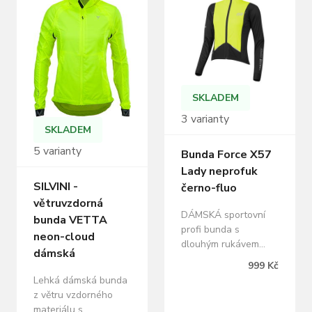
má kapuci, kterou lze
bundy, prodloužené
složit do límce.
rukávy a prodloužená
Reflexní prvky
zadní část. 3 zadní
Kapsička na zip na
kapsy, reflexní prvky,
zadním díle Stahování
YKK zip elastický…
dolního kraje
Odepínací rukávy
SKLADEM
Dlouhý hlavní zip
3 varianty
Dvě…
SKLADEM
5 varianty
Bunda Force X57
Lady neprofuk
SILVINI -
černo-fluo
větruvzdorná
DÁMSKÁ sportovní
bunda VETTA
profi bunda s
neon-cloud
dlouhým rukávem
dámská
celorozepínací zip,
999 Kč
reflexní prvky
Lehká dámská bunda
odvětrané rukávy a 2
z větru vzdorného
přední dlouhé větrací
materiálu s