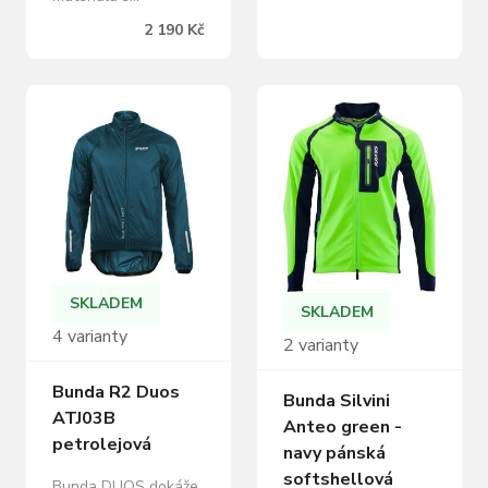
otvory na zip
odepínacími rukávy.
2 190 Kč
elastický spodní lem
Bundu je možné sbalit
se silikonem špičkový
do malého sáčku,
elastický materiál, 3
který se dá připevnit
zadní kapsy,
na rám kola. Bunda
prodloužená záda
má kapuci, kterou lze
materiál: hlavní díl:
složit do límce.
100% polyester boční
Reflexní prvky
panely: 92% nylon,
Kapsička na zip na
8%…
zadním díle Stahování
dolního kraje
Odepínací rukávy
Dlouhý hlavní zip
SKLADEM
SKLADEM
Dvě…
4 varianty
2 varianty
Bunda R2 Duos
Bunda Silvini
ATJ03B
Anteo green -
petrolejová
navy pánská
softshellová
Bunda DUOS dokáže