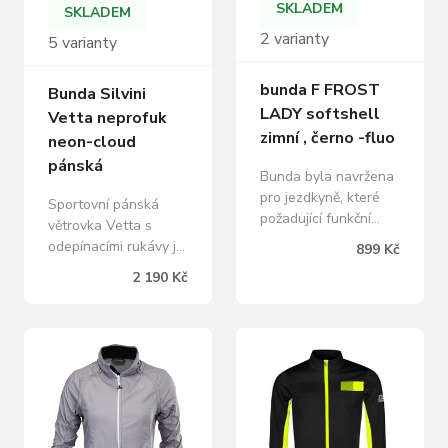
SKLADEM
SKLADEM
2 varianty
5 varianty
bunda F FROST
Bunda Silvini
LADY softshell
Vetta neprofuk
zimní , černo -fluo
neon-cloud
pánská
Bunda byla navržena
pro jezdkyně, které
Sportovní pánská
požadující funkční
větrovka Vetta s
materiály a kvalitní
odepínacími rukávy je
899 Kč
zpracování.
velmi lehká, vyrobená
2 190 Kč
Softshellový materiál
z větruvzdorného,
skvěle odolává vodě
lehkého, maximálně
a větru, boční panely
prodyšného, hustě
zajistí odvětrávání.
tkaného materiálu
Komfort zajistí střih
(100% polyester).
bundy, prodloužené
Během několika málo
rukávy a prodloužená
sekund můžete z
zadní část. 3 zadní
bundy díky