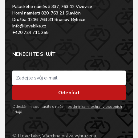
Palackého náměstí 337, 763 12 Vizovice
Horní náměstí 820, 763 21 Slavičín
Družba 1216, 763 31 Brumov-Bylnice
info@ilovebike.cz
+420 724 711 255
NENECHTE SI UJÍT
Odebírat
Odesláním souhlasíte s našimi
podmínkami ochrany osobních
údajů
.
© I love bike, Všechna práva vyhrazena.