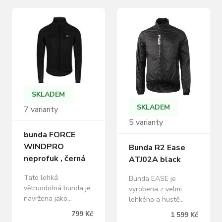
SKLADEM
SKLADEM
7 varianty
5 varianty
bunda FORCE
WINDPRO
Bunda R2 Ease
neprofuk , černá
ATJ02A black
Tato lehká
Bunda EASE je
větruodolná bunda je
vyrobena z velmi
navržena jako
lehkého a hustě
univerzální vrstva pro
tkaného,
799 Kč
1 599 Kč
jízdu v proměnlivých
větruodolného a