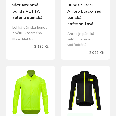
větruvzdorná
Bunda Silvini
bunda VETTA
Anteo black- red
zelená dámská
pánská
softshellová
Lehká dámská bunda
z větru vzdorného
Anteo je pánská
materiálu s
větruodolná a
odepínacími rukávy.
voděodolná
2 190 Kč
Bundu je možné sbalit
softshellová bunda
2 099 Kč
do malého sáčku,
vyrobená z materiálu
který se dá připevnit
Softshell w-proof s
na rám kola. Bunda
membránou 10/8.
má kapuci, kterou lze
Bunda je volnějšího
složit do límce.
střihu a má praktický
Reflexní prvky
stojáček, který chrání
Kapsička na zip na
krk proti větru.
zadním díle Stahování
Nechybí ani ochranná
dolního kraje
látková krytka zipu,
Odepínací rukávy
zabraňující
Dlouhý hlavní zip
poškrábání. V přední
Dvě…
části bundy je vnější…