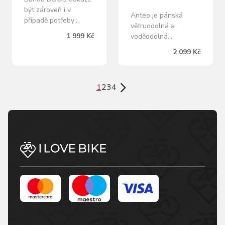
být zároveň i v
Anteo je pánská
případě potřeby
větruodolná a
vestou, kdy snadno
1 999 Kč
voděodolná
díky zipu odejmete
softshellová bunda
2 099 Kč
rukávy. Hodí se tak i
vyrobená z materiálu
do více proměnlivého
Softshell w-proof s
počasí. Je vyrobena z
membránou 10/8.
velmi lehkého a hustě
1
2
3
4
Bunda je volnějšího
tkaného,
střihu a má praktický
větruodolného a
stojáček, který chrání
prodyšného
krk proti větru.
materiálu. Je tak
Nechybí ani ochranná
lehká, že když ji máte
látková krytka zipu,
na sobě, tak o ní
zabraňující
téměř nevíte. Má
poškrábání. V přední
dlouhý…
části bundy je vnější…