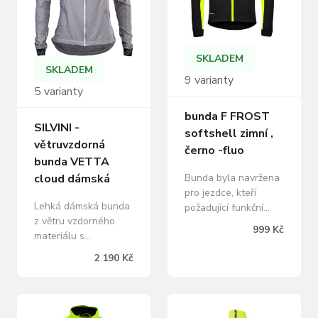
kapsy, reflexní prvky,
odepínacím rukávům
YKK zip elastický…
udělat praktickou
vestu. Bunda má
volný střih, vepředu
SKLADEM
dlouhý…
SKLADEM
9 varianty
5 varianty
bunda F FROST
SILVINI -
softshell zimní ,
větruvzdorná
černo -fluo
bunda VETTA
Bunda byla navržena
cloud dámská
pro jezdce, kteří
Lehká dámská bunda
požadující funkční
z větru vzdorného
materiály a kvalitní
999 Kč
materiálu s
zpracování.
odepínacími rukávy.
Softshellový materiál
2 190 Kč
Bundu je možné sbalit
skvěle odolává vodě
do malého sáčku,
a větru, boční panely
který se dá připevnit
zajistí odvětrávání.
na rám kola. Bunda
Komfort zajistí střih